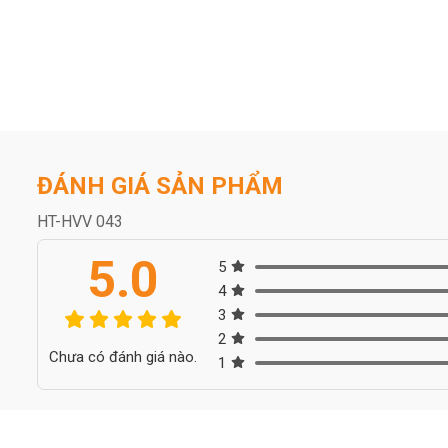
ĐÁNH GIÁ SẢN PHẨM
HT-HVV 043
5.0
5
4
3
2
Chưa có đánh giá nào.
1