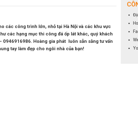
CÔN
Đị
Ho
ho các công trình lớn, nhỏ tại Hà Nội và các khu vực
Fa
như các hạng mục thi công đá ốp lát khác, quý khách
We
6 – 0946916986. Hoàng gia phát luôn sẵn sằng tư vấn
Yo
hung tay làm đẹp cho ngôi nhà của bạn!