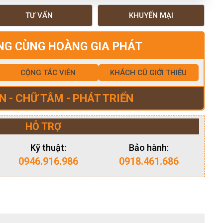
TƯ VẤN
KHUYẾN MẠI
NG CÙNG HOÀNG GIA PHÁT
CỘNG TÁC VIÊN
KHÁCH CŨ GIỚI THIỆU
N - CHỮ TÂM - PHÁT TRIỂN
HỖ TRỢ
Kỹ thuật:
Bảo hành:
0946.916.986
0918.461.686