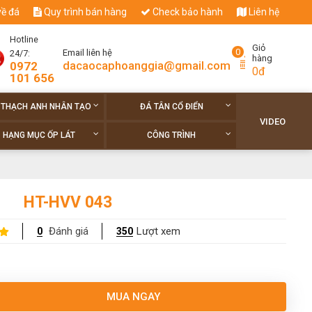
về đá
Quy trình bán hàng
Check bảo hành
Liên hệ
Hotline
Giỏ
0
Email liên hệ
24/7:
hàng
dacaocaphoanggia@gmail.com
0972
0đ
101 656
 THẠCH ANH NHÂN TẠO
ĐÁ TÂN CỔ ĐIỂN
VIDEO
HẠNG MỤC ỐP LÁT
CÔNG TRÌNH
HT-HVV 043
Đánh giá
Lượt xem
0
350
MUA NGAY