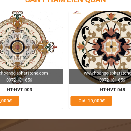
www.hoanggiaphatstone.com
www.hoang
0972 101 656
097
HT-HVT 048
HT
Giá: 10,000đ
Giá: 10,000đ