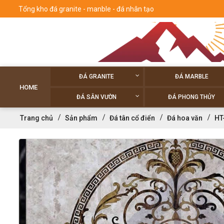
Tổng kho đá granite - manble - đá nhân tạo
ĐÁ GRANITE
ĐÁ MARBLE
HOME
ĐÁ SÂN VƯỜN
ĐÁ PHONG THỦY
Trang chủ
Sản phẩm
Đá tân cổ điển
Đá hoa văn
HT