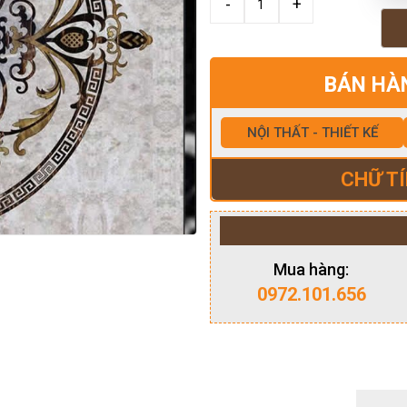
BÁN HÀ
NỘI THẤT - THIẾT KẾ
CHỮ TÍ
Mua hàng:
0972.101.656