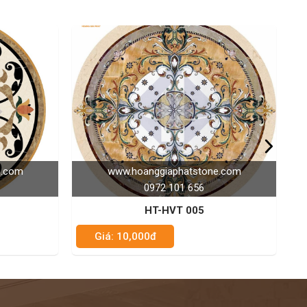
giaphatstone.com
www.hoanggiaphatstone.com
2 101 656
0972 101 656
-HVT 005
HT-HVT 030
Giá: 10,000đ