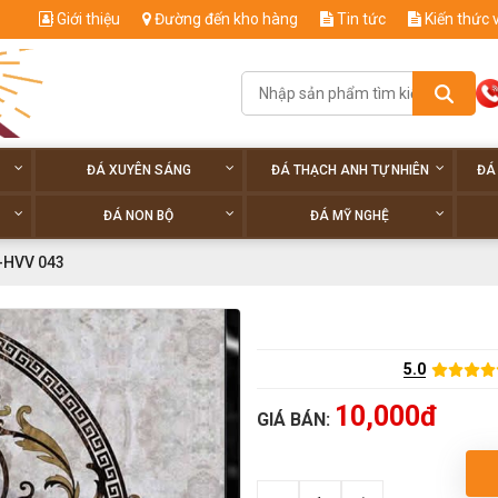
Giới thiệu
Đường đến kho hàng
Tin tức
Kiến thức 
ĐÁ XUYÊN SÁNG
ĐÁ THẠCH ANH TỰ NHIÊN
ĐÁ
ĐÁ NON BỘ
ĐÁ MỸ NGHỆ
-HVV 043
5.0
10,000đ
GIÁ BÁN: