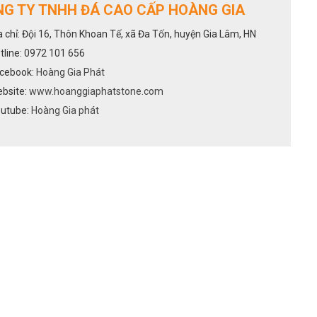
G TY TNHH ĐÁ CAO CẤP HOÀNG GIA
a chỉ: Đội 16, Thôn Khoan Tế, xã Đa Tốn, huyện Gia Lâm, HN
tline: 0972 101 656
cebook:
Hoàng Gia Phát
bsite:
www.hoanggiaphatstone.com
utube:
Hoàng Gia phát