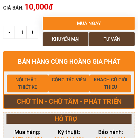
10,000đ
GIÁ BÁN:
MUA NGAY
KHUYẾN MẠI
TƯ VẤN
BÁN HÀNG CÙNG HOÀNG GIA PHÁT
NỘI THẤT -
CỘNG TÁC VIÊN
KHÁCH CŨ GIỚI
THIẾT KẾ
THIỆU
CHỮ TÍN - CHỮ TÂM - PHÁT TRIỂN
HỖ TRỢ
Mua hàng:
Kỹ thuật:
Bảo hành: