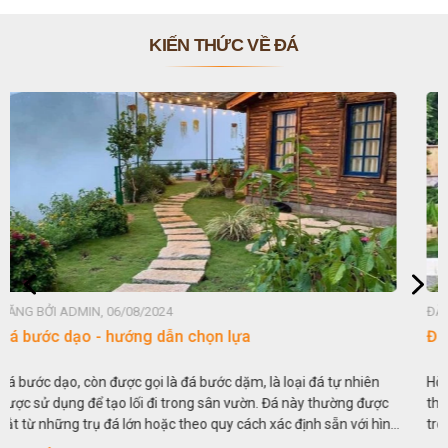
KIẾN THỨC VỀ ĐÁ
ĐĂNG BỞI ADMIN, 06/08/2024
Đá non bộ - cách lựa chọn non bộ đẹp
Hòn non bộ được biết đến là một nghệ thuật xây dựng, sắp đặt,
thu nhỏ, đưa mô hình những ngọn núi to lớn ngoài tự nhiên vào
trong các vườn cảnh. Hay nói một cách khác, người ta gọi là “giả
sơn”. Nghệ thuật hòn non bộ nhằm phục vụ cho mục đích thưởng