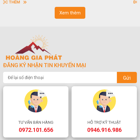
ĐỌC THÊM
ngoạn và phong thủy trong cuộc sống.
Xem thêm
ĐĂNG KÝ NHẬN TIN KHUYẾN MẠI
Gửi
TƯ VẤN BÁN HÀNG
HỖ TRỢ KỸ THUẬT
0972.101.656
0946.916.986