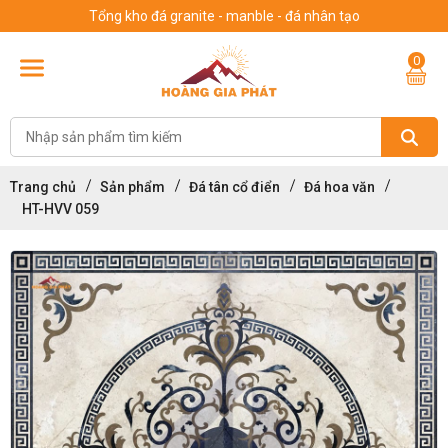
Tổng kho đá granite - manble - đá nhân tạo
0
Trang chủ
Sản phẩm
Đá tân cổ điển
Đá hoa văn
HT-HVV 059