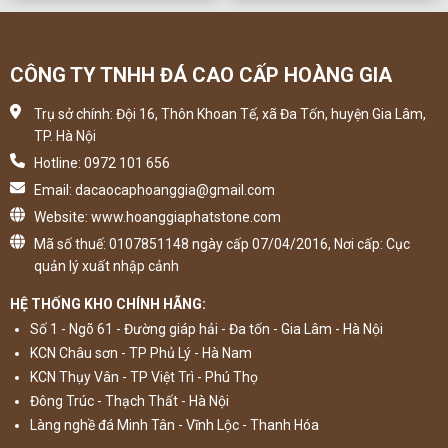
CÔNG TY TNHH ĐÁ CAO CẤP HOÀNG GIA
Trụ sở chính: Đội 16, Thôn Khoan Tế, xã Đa Tốn, huyện Gia Lâm,
TP. Hà Nội
Hotline: 0972 101 656
Email: dacaocaphoanggia@gmail.com
Website: www.hoanggiaphatstone.com
Mã số thuế: 0107851148 ngày cấp 07/04/2016, Nơi cấp: Cục
quản lý xuất nhập cảnh
HỆ THỐNG KHO CHÍNH HÃNG:
Số 1 - Ngõ 61 - Đường giáp hải - Đa tốn - Gia Lâm - Hà Nội
KCN Châu sơn - TP Phủ Lý - Hà Nam
KCN Thụy Vân - TP Việt Trì - Phú Thọ
Đông Trúc - Thạch Thất - Hà Nội
Làng nghề đá Minh Tân - Vĩnh Lộc - Thanh Hóa