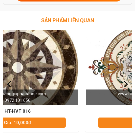
SẢN PHẨM LIÊN QUAN
www.hoanggiaphatstone.com
0972 101 656
HT-HVT 003
Giá: 10,000đ