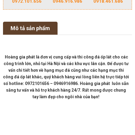
0972.101.656
0946.916.986
0918.461.686
Mô tả sản phẩm
Hoàng gia phát là đơn vị cung cấp và thi công đá ốp lát cho các
công trình lớn, nhỏ tại Hà Nội và các khu vực lân cận. Để được tư
vấn chi tiết hơn về hạng mục đá cũng như các hạng mục thi
công đá ốp lát khác, quý khách hàng vui lòng liên hệ trực tiếp tới
số hotline: 0972101656 – 0946916986. Hoàng gia phát luôn sẵn
sằng tư vấn và hỗ trợ khách hàng 24/7. Rất mong được chung
tay làm đẹp cho ngôi nhà của bạn!