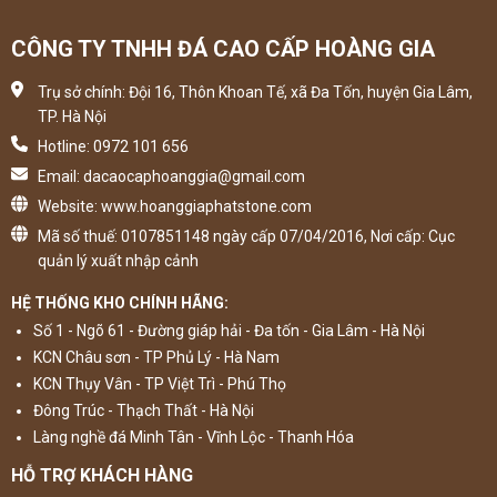
CÔNG TY TNHH ĐÁ CAO CẤP HOÀNG GIA
Trụ sở chính: Đội 16, Thôn Khoan Tế, xã Đa Tốn, huyện Gia Lâm,
TP. Hà Nội
Hotline: 0972 101 656
Email: dacaocaphoanggia@gmail.com
Website: www.hoanggiaphatstone.com
Mã số thuế: 0107851148 ngày cấp 07/04/2016, Nơi cấp: Cục
quản lý xuất nhập cảnh
HỆ THỐNG KHO CHÍNH HÃNG:
Số 1 - Ngõ 61 - Đường giáp hải - Đa tốn - Gia Lâm - Hà Nội
KCN Châu sơn - TP Phủ Lý - Hà Nam
KCN Thụy Vân - TP Việt Trì - Phú Thọ
Đông Trúc - Thạch Thất - Hà Nội
Làng nghề đá Minh Tân - Vĩnh Lộc - Thanh Hóa
HỖ TRỢ KHÁCH HÀNG