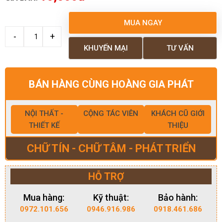
MUA NGAY
KHUYẾN MẠI
TƯ VẤN
BÁN HÀNG CÙNG HOÀNG GIA PHÁT
NỘI THẤT -
CỘNG TÁC VIÊN
KHÁCH CŨ GIỚI
THIẾT KẾ
THIỆU
CHỮ TÍN - CHỮ TÂM - PHÁT TRIỂN
HỖ TRỢ
Mua hàng:
Kỹ thuật:
Bảo hành:
0972.101.656
0946.916.986
0918.461.686