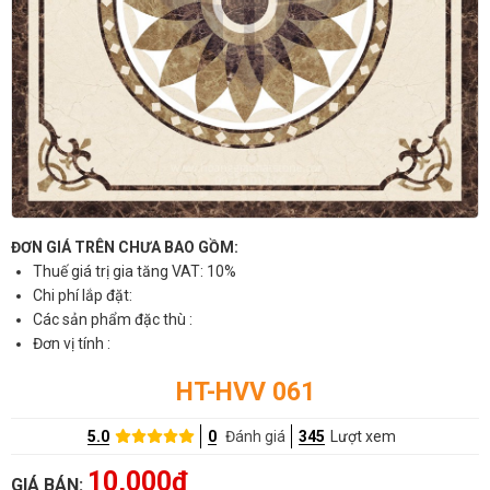
ĐƠN GIÁ TRÊN CHƯA BAO GỒM:
Thuế giá trị gia tăng VAT: 10%
Chi phí lắp đặt:
Các sản phẩm đặc thù :
Đơn vị tính :
HT-HVV 061
5.0
0
Đánh giá
345
Lượt xem
10,000đ
GIÁ BÁN: