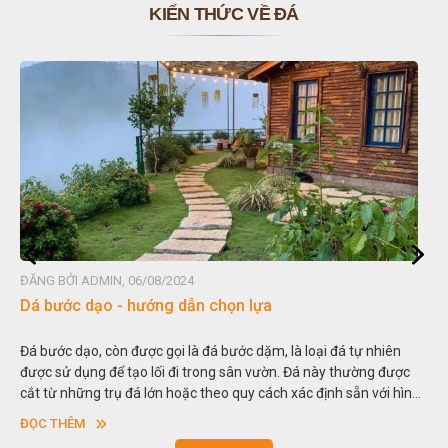
KIẾN THỨC VỀ ĐÁ
ĐĂNG BỞI ADMIN, 06/08/2024
Dá bước dạo - hướng dẫn chọn lựa
Đá bước dạo, còn được gọi là đá bước dặm, là loại đá tự nhiên
được sử dụng để tạo lối đi trong sân vườn. Đá này thường được
cắt từ những trụ đá lớn hoặc theo quy cách xác định sẵn với hình
vuông hoặc hình chữ nhật và có độ dày khác nhau.
ĐỌC THÊM