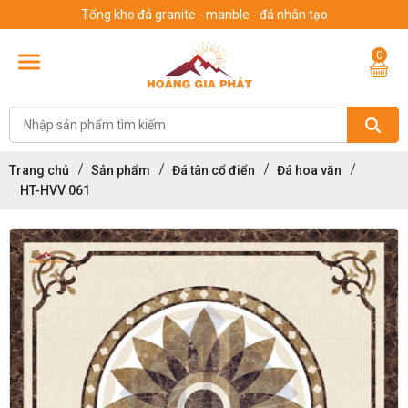
Tổng kho đá granite - manble - đá nhân tạo
0
Trang chủ
Sản phẩm
Đá tân cổ điển
Đá hoa văn
HT-HVV 061