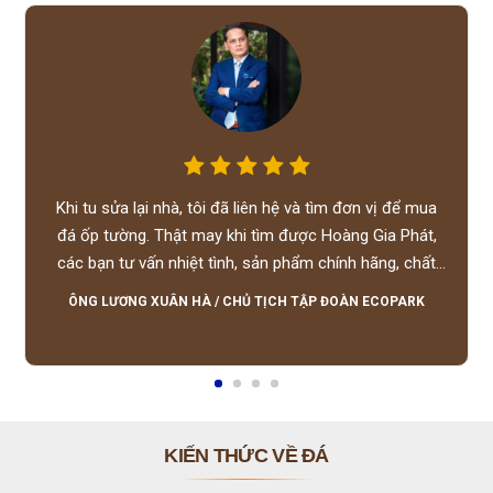
Khi tu sửa lại nhà, tôi đã liên hệ và tìm đơn vị để mua
đá ốp tường. Thật may khi tìm được Hoàng Gia Phát,
các bạn tư vấn nhiệt tình, sản phẩm chính hãng, chất
lượng tốt, giá hợp lý, hỗ trợ tận tình.
ÔNG LƯƠNG XUÂN HÀ
/
CHỦ TỊCH TẬP ĐOÀN ECOPARK
KIẾN THỨC VỀ ĐÁ