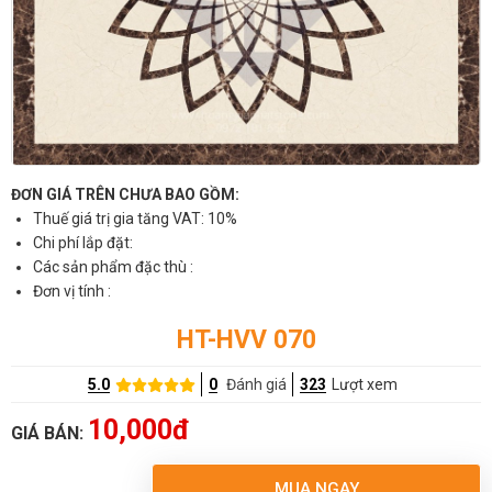
ĐƠN GIÁ TRÊN CHƯA BAO GỒM:
Thuế giá trị gia tăng VAT: 10%
Chi phí lắp đặt:
Các sản phẩm đặc thù :
Đơn vị tính :
HT-HVV 070
5.0
0
Đánh giá
323
Lượt xem
10,000đ
GIÁ BÁN:
MUA NGAY