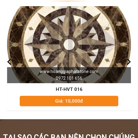
nggiaphatstone.com
www.hoang
0972 101 656
097
HT-HVT 016
HT
Giá: 10,000đ
Giá
TẠI SAO CÁC BẠN NÊN CHỌN CHÚNG