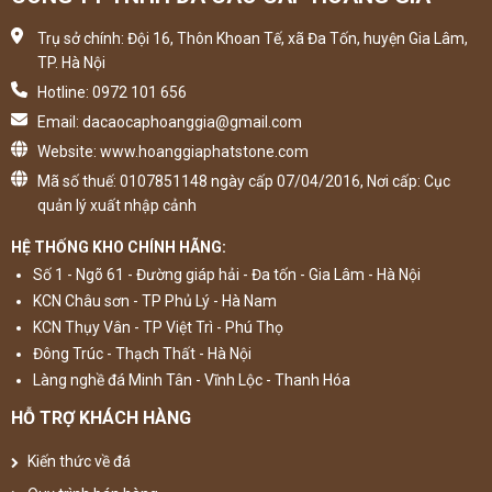
Trụ sở chính: Đội 16, Thôn Khoan Tế, xã Đa Tốn, huyện Gia Lâm,
TP. Hà Nội
Hotline: 0972 101 656
Email: dacaocaphoanggia@gmail.com
Website: www.hoanggiaphatstone.com
Mã số thuế: 0107851148 ngày cấp 07/04/2016, Nơi cấp: Cục
quản lý xuất nhập cảnh
HỆ THỐNG KHO CHÍNH HÃNG:
Số 1 - Ngõ 61 - Đường giáp hải - Đa tốn - Gia Lâm - Hà Nội
KCN Châu sơn - TP Phủ Lý - Hà Nam
KCN Thụy Vân - TP Việt Trì - Phú Thọ
Đông Trúc - Thạch Thất - Hà Nội
Làng nghề đá Minh Tân - Vĩnh Lộc - Thanh Hóa
HỖ TRỢ KHÁCH HÀNG
Kiến thức về đá