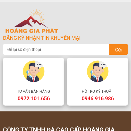
ĐĂNG KÝ NHẬN TIN KHUYẾN MẠI
Gửi
TƯ VẤN BÁN HÀNG
HỖ TRỢ KỸ THUẬT
0972.101.656
0946.916.986
CÔNG TY TNHH ĐÁ CAO CẤP HOÀNG GIA