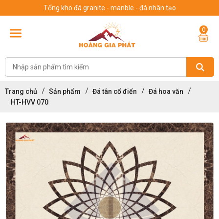
Tổng kho đá granite - manble - đá nhân tạo
0
Trang chủ
Sản phẩm
Đá tân cổ điển
Đá hoa văn
HT-HVV 070