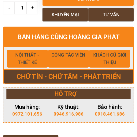
KHUYẾN MẠI
TƯ VẤN
BÁN HÀNG CÙNG HOÀNG GIA PHÁT
NỘI THẤT -
CỘNG TÁC VIÊN
KHÁCH CŨ GIỚI
THIẾT KẾ
THIỆU
CHỮ TÍN - CHỮ TÂM - PHÁT TRIỂN
HỖ TRỢ
Mua hàng:
Kỹ thuật:
Bảo hành:
0972.101.656
0946.916.986
0918.461.686