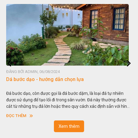
G BỞI ADMIN, 06/08/2024
ĐĂNG B
 bước dạo - hướng dẫn chọn lựa
Đá no
bước dạo, còn được gọi là đá bước dặm, là loại đá tự nhiên
Hòn no
c sử dụng để tạo lối đi trong sân vườn. Đá này thường được
thu nh
 từ những trụ đá lớn hoặc theo quy cách xác định sẵn với hình
trong 
ng hoặc hình chữ nhật và có độ dày khác nhau.
sơn”. 
C THÊM
ĐỌC 
ngoạn 
Xem thêm