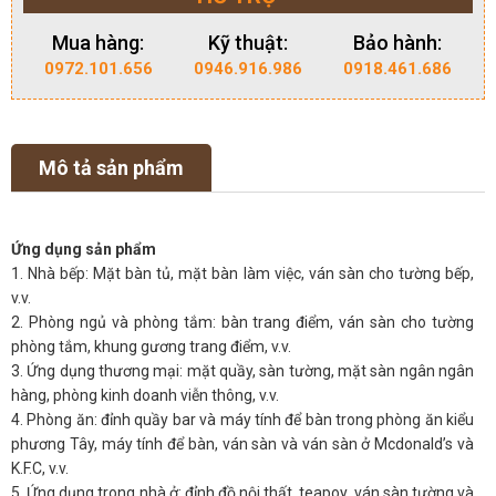
Mua hàng:
Kỹ thuật:
Bảo hành:
0972.101.656
0946.916.986
0918.461.686
Mô tả sản phẩm
Ứng dụng sản phẩm
1. Nhà bếp: Mặt bàn tủ, mặt bàn làm việc, ván sàn cho tường bếp,
v.v.
2. Phòng ngủ và phòng tắm: bàn trang điểm, ván sàn cho tường
phòng tắm, khung gương trang điểm, v.v.
3. Ứng dụng thương mại: mặt quầy, sàn tường, mặt sàn ngân ngân
hàng, phòng kinh doanh viễn thông, v.v.
4. Phòng ăn: đỉnh quầy bar và máy tính để bàn trong phòng ăn kiểu
phương Tây, máy tính để bàn, ván sàn và ván sàn ở Mcdonald’s và
K.F.C, v.v.
5. Ứng dụng trong nhà ở: đỉnh đồ nội thất, teapoy, ván sàn tường và