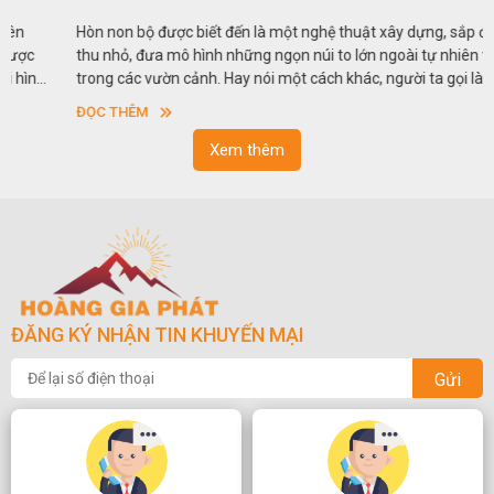
Hòn non bộ được biết đến là một nghệ thuật xây dựng, sắp đặt,
thu nhỏ, đưa mô hình những ngọn núi to lớn ngoài tự nhiên vào
trong các vườn cảnh. Hay nói một cách khác, người ta gọi là “giả
sơn”. Nghệ thuật hòn non bộ nhằm phục vụ cho mục đích thưởng
ĐỌC THÊM
ngoạn và phong thủy trong cuộc sống.
Xem thêm
ĐĂNG KÝ NHẬN TIN KHUYẾN MẠI
Gửi