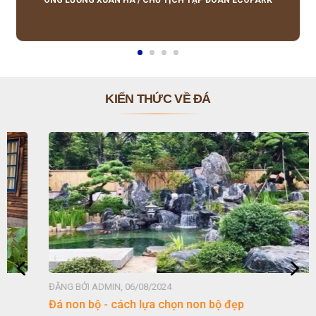
ÔNG LƯƠNG XUÂN HÀ
/
CHỦ TỊCH TẬP ĐOÀN ECOPARK
KIẾN THỨC VỀ ĐÁ
ĐĂNG BỞI ADMIN, 06/08/2024
Đá non bộ - cách lựa chọn non bộ đẹp