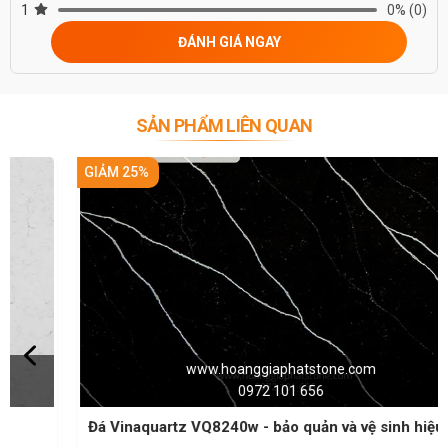
1
0%
(0)
ĐÁNH GIÁ NGAY
SẢN PHẨM LIÊN QUAN
GIẢM 25%
www.hoanggiaphatstone.com
0972 101 656
Đá Vinaquartz VQ8240w - bảo quản và vệ sinh hiệu quả
nhất