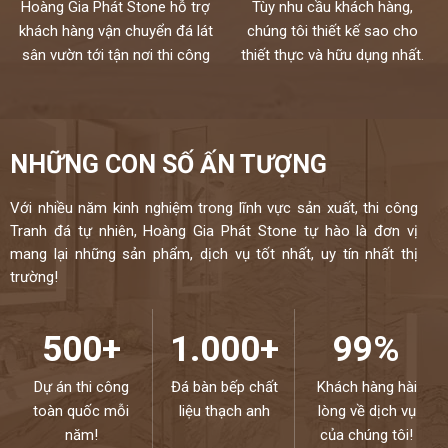
Hoàng Gia Phát Stone hỗ trợ
Tùy nhu cầu khách hàng,
khách hàng vận chuyển đá lát
chúng tôi thiết kế sao cho
sân vườn tới tận nơi thi công
thiết thực và hữu dụng nhất.
NHỮNG CON SỐ ẤN TƯỢNG
Với nhiều năm kinh nghiệm trong lĩnh vực sản xuất, thi công
Tranh đá tự nhiên, Hoàng Gia Phát Stone tự hào là đơn vị
mang lại những sản phẩm, dịch vụ tốt nhất, uy tín nhất thị
trường!
500+
1.000+
99%
Dự án thi công
Đá bàn bếp chất
Khách hàng hài
toàn quốc mỗi
liệu thạch anh
lòng về dịch vụ
năm!
của chúng tôi!