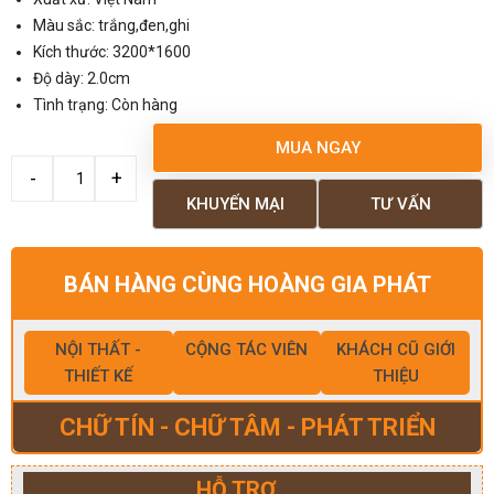
Màu sắc: trắng,đen,ghi
Kích thước: 3200*1600
Độ dày: 2.0cm
Tình trạng: Còn hàng
MUA NGAY
KHUYẾN MẠI
TƯ VẤN
BÁN HÀNG CÙNG HOÀNG GIA PHÁT
NỘI THẤT -
CỘNG TÁC VIÊN
KHÁCH CŨ GIỚI
THIẾT KẾ
THIỆU
CHỮ TÍN - CHỮ TÂM - PHÁT TRIỂN
HỖ TRỢ