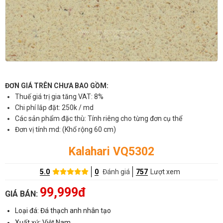
ĐƠN GIÁ TRÊN CHƯA BAO GỒM:
Thuế giá trị gia tăng VAT: 8%
Chi phí lắp đặt: 250k / md
Các sản phẩm đặc thù: Tính riêng cho từng đơn cụ thể
Đơn vị tính md: (Khổ rộng 60 cm)
Kalahari VQ5302
5.0
0
Đánh giá
757
Lượt xem
99,999đ
GIÁ BÁN:
Loại đá: Đá thạch anh nhân tạo
Xuất xứ: Việt Nam