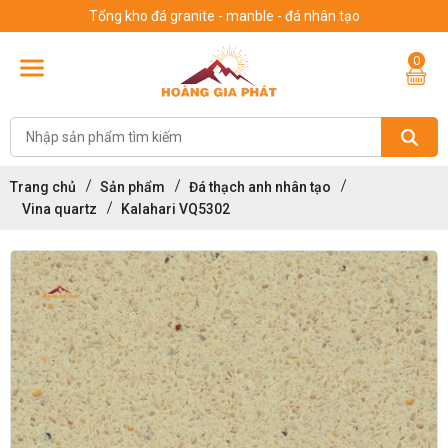
Tổng kho đá granite - manble - đá nhân tạo
0
Trang chủ
Sản phẩm
Đá thạch anh nhân tạo
Vina quartz
Kalahari VQ5302