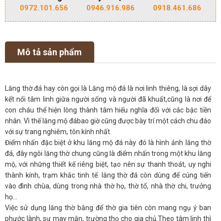
0972.101.656
0946.916.986
0918.461.686
Mô tả sản phẩm
Lăng thờ đá hay còn gọi là Lăng mộ đá là nơi linh thiêng, là sợi dây
kết nối tâm linh giữa người sống và người đã khuất,cũng là nơi để
con cháu thể hiện lòng thành tâm hiếu nghĩa đối với các bậc tiền
nhân. Vì thế lăng mộ đábao giờ cũng được bày trí một cách chu đáo
với sự trang nghiêm, tôn kính nhất.
Điểm nhấn đặc biệt ở khu lăng mộ đá này đó là hình ảnh lăng thờ
đá, đây ngôi lăng thờ chung cũng là điểm nhấn trong một khu lăng
mộ, với những thiết kế riêng biệt, tạo nên sự thanh thoát, uy nghi
thành kính, trạm khắc tinh tế. lăng thờ đá còn dùng để cúng tiến
vào đình chùa, dùng trong nhà thờ họ, thờ tổ, nhà thờ chi, trưởng
họ…
Việc sử dụng lăng thờ bằng để thờ gia tiên còn mang ngụ ý ban
phước lành, sự may mắn, trường thọ cho gia chủ.Theo tâm linh thì