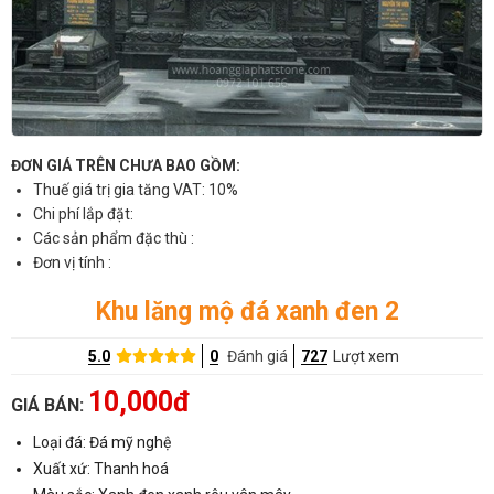
ĐƠN GIÁ TRÊN CHƯA BAO GỒM:
Thuế giá trị gia tăng VAT: 10%
Chi phí lắp đặt:
Các sản phẩm đặc thù :
Đơn vị tính :
Khu lăng mộ đá xanh đen 2
5.0
0
Đánh giá
727
Lượt xem
10,000đ
GIÁ BÁN:
Loại đá: Đá mỹ nghệ
Xuất xứ: Thanh hoá