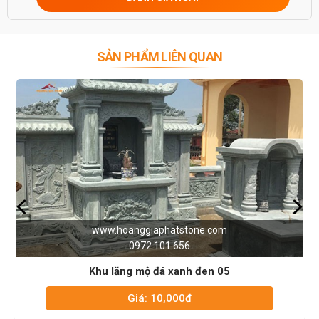
SẢN PHẨM LIÊN QUAN
iaphatstone.com
www.hoanggiap
2 101 656
0972 1
ộ đá xanh đen 05
Khu lăng mộ đ
: 10,000đ
Giá: 1