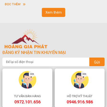
vuông hoặc hình chữ nhật và có độ dày khác nhau.
ĐỌC THÊM
Xem thêm
ĐĂNG KÝ NHẬN TIN KHUYẾN MẠI
Gửi
TƯ VẤN BÁN HÀNG
HỖ TRỢ KỸ THUẬT
0972.101.656
0946.916.986