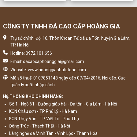
CÔNG TY TNHH ĐÁ CAO CẤP HOÀNG GIA
Trụ sở chính: Đội 16, Thôn Khoan Tế, xã Đa Tốn, huyện Gia Lâm,
TP. Hà Nội
Hotline: 0972 101 656
Email: dacaocaphoanggia@gmail.com
Website: www.hoanggiaphatstone.com
Mã số thuế: 0107851148 ngày cấp 07/04/2016, Nơi cấp: Cục
quản lý xuất nhập cảnh
HỆ THỐNG KHO CHÍNH HÃNG:
Số 1 - Ngõ 61 - Đường giáp hải - Đa tốn - Gia Lâm - Hà Nội
KCN Châu sơn - TP Phủ Lý - Hà Nam
KCN Thụy Vân - TP Việt Trì - Phú Thọ
Đông Trúc - Thạch Thất - Hà Nội
Làng nghề đá Minh Tân - Vĩnh Lộc - Thanh Hóa