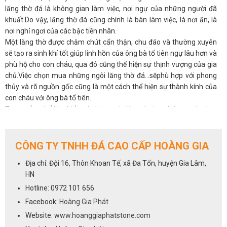
lăng thờ đá là không gian làm việc, nơi ngự của những người đã
khuất.Do vậy, lăng thờ đá cũng chính là bàn làm việc, là nơi ăn, là
nơi nghỉ ngơi của các bậc tiền nhân.
Một lăng thờ được chăm chút cẩn thận, chu đáo và thường xuyên
sẽ tạo ra sinh khí tốt giúp linh hồn của ông bà tổ tiên ngự lâu hơn và
phù hộ cho con cháu, qua đó cũng thể hiện sự thịnh vượng của gia
chủ.Việc chọn mua những ngôi lăng thờ đá...sẽphù hợp với phong
thủy và rõ nguồn gốc cũng là một cách thể hiện sự thành kính của
con cháu với ông bà tổ tiên.
Trong tổng thể khu kiến trúc lăng mộ đá xanh đen chúng ta thường
bắt gặp hình ảnh các mộ đá được sắp xếp theo trình tự trong dòng
họ. Kích thước tổng khu lăng mộ đá đa dạng phong phú, có thể tùy
thuộc vào yêu cầu của gia chủ. Để được tư vấn và báo giá nhanh
CÔNG TY TNHH ĐÁ CAO CẤP HOÀNG GIA
tay liên hệ với chúng tôi qua số hotline
0972 101 656
Địa chỉ: Đội 16, Thôn Khoan Tế, xã Đa Tốn, huyện Gia Lâm,
HN
Hotline: 0972 101 656
Facebook:
Hoàng Gia Phát
Website:
www.hoanggiaphatstone.com