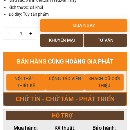
Màu sắc: Xanh đen,xanh rêu,vân mây
Kích thước: Đá khối
Độ dày: Tùy sản phẩm
MUA NGAY
KHUYẾN MẠI
TƯ VẤN
BÁN HÀNG CÙNG HOÀNG GIA PHÁT
NỘI THẤT -
CỘNG TÁC VIÊN
KHÁCH CŨ GIỚI
THIẾT KẾ
THIỆU
CHỮ TÍN - CHỮ TÂM - PHÁT TRIỂN
HỖ TRỢ
Mua hàng:
Kỹ thuật:
Bảo hành: