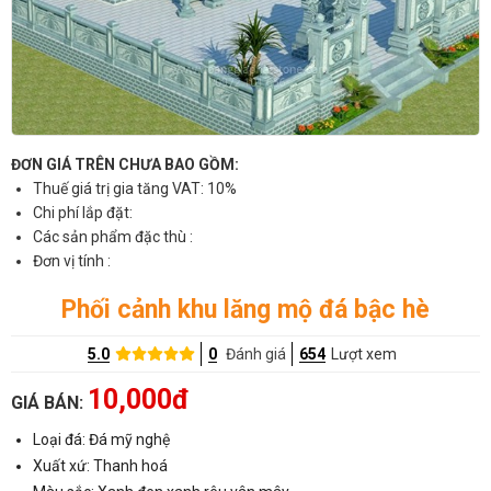
ĐƠN GIÁ TRÊN CHƯA BAO GỒM:
Thuế giá trị gia tăng VAT: 10%
Chi phí lắp đặt:
Các sản phẩm đặc thù :
Đơn vị tính :
Phối cảnh khu lăng mộ đá bậc hè
5.0
0
Đánh giá
654
Lượt xem
10,000đ
GIÁ BÁN:
Loại đá: Đá mỹ nghệ
Xuất xứ: Thanh hoá