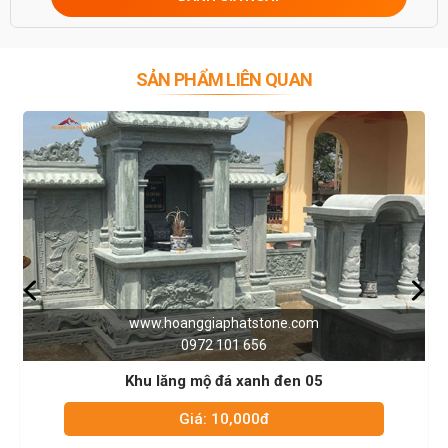
SẢN PHẨM LIÊN QUAN
one.com
www.hoanggiaphatstone
0972 101 656
 đen 05
Khu lăng mộ đá xanh đ
Giá: 10,000đ