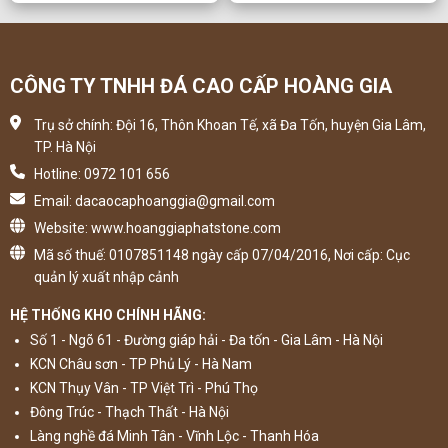
CÔNG TY TNHH ĐÁ CAO CẤP HOÀNG GIA
Trụ sở chính: Đội 16, Thôn Khoan Tế, xã Đa Tốn, huyện Gia Lâm,
TP. Hà Nội
Hotline: 0972 101 656
Email: dacaocaphoanggia@gmail.com
Website: www.hoanggiaphatstone.com
Mã số thuế: 0107851148 ngày cấp 07/04/2016, Nơi cấp: Cục
quản lý xuất nhập cảnh
HỆ THỐNG KHO CHÍNH HÃNG:
Số 1 - Ngõ 61 - Đường giáp hải - Đa tốn - Gia Lâm - Hà Nội
KCN Châu sơn - TP Phủ Lý - Hà Nam
KCN Thụy Vân - TP Việt Trì - Phú Thọ
Đông Trúc - Thạch Thất - Hà Nội
Làng nghề đá Minh Tân - Vĩnh Lộc - Thanh Hóa