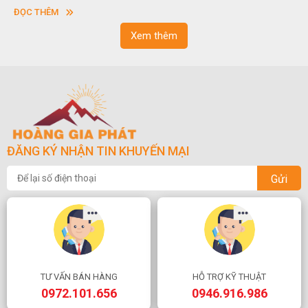
sơn”. Nghệ thuật hòn non bộ nhằm phục vụ cho mục đích thưởng
ĐỌC THÊM
ngoạn và phong thủy trong cuộc sống.
Xem thêm
ĐĂNG KÝ NHẬN TIN KHUYẾN MẠI
Gửi
TƯ VẤN BÁN HÀNG
HỖ TRỢ KỸ THUẬT
0972.101.656
0946.916.986