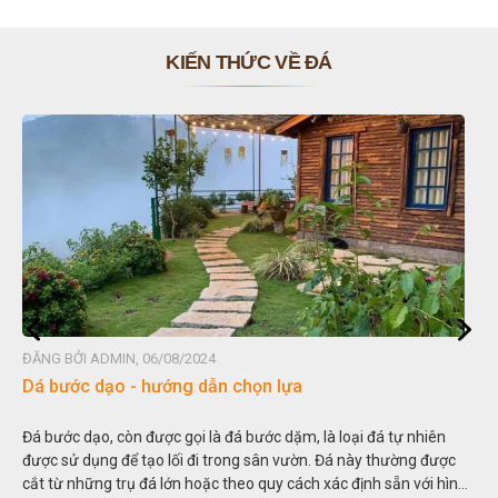
KIẾN THỨC VỀ ĐÁ
ĐĂNG BỞI ADMIN, 06/08/2024
Đá non bộ - cách lựa chọn non bộ đẹp
Hòn non bộ được biết đến là một nghệ thuật xây dựng, sắp đặt,
c
thu nhỏ, đưa mô hình những ngọn núi to lớn ngoài tự nhiên vào
nh
trong các vườn cảnh. Hay nói một cách khác, người ta gọi là “giả