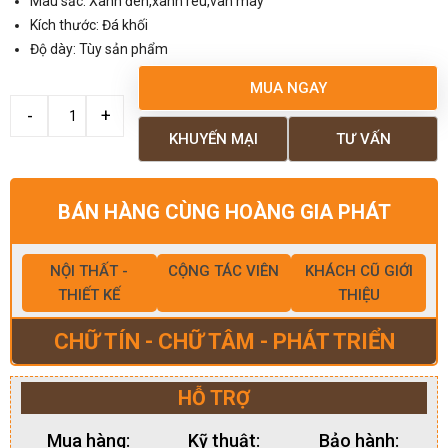
Màu sắc: Xanh đen,xanh rêu,vân mây
Kích thước: Đá khối
Độ dày: Tùy sản phẩm
MUA NGAY
KHUYẾN MẠI
TƯ VẤN
BÁN HÀNG CÙNG HOÀNG GIA PHÁT
NỘI THẤT -
CỘNG TÁC VIÊN
KHÁCH CŨ GIỚI
THIẾT KẾ
THIỆU
CHỮ TÍN - CHỮ TÂM - PHÁT TRIỂN
HỖ TRỢ
Mua hàng:
Kỹ thuật:
Bảo hành: