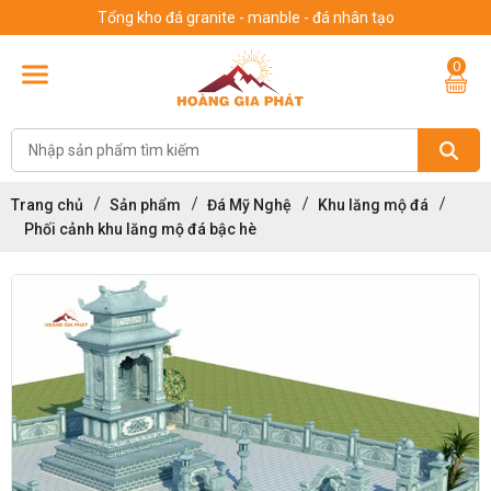
Tổng kho đá granite - manble - đá nhân tạo
0
Trang chủ
Sản phẩm
Đá Mỹ Nghệ
Khu lăng mộ đá
Phối cảnh khu lăng mộ đá bậc hè