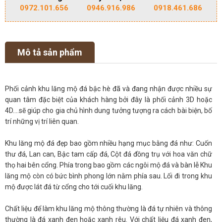
0972.101.656
0946.916.986
0918.461.686
Mô tả sản phẩm
Phối cảnh khu lăng mộ đá bậc hè đã và đang nhận được nhiều sự
quan tâm đặc biệt của khách hàng bởi đây là phối cảnh 3D hoặc
4D....sẽ giúp cho gia chủ hình dung tưởng tượng ra cách bài biện, bố
trí những vị trí liên quan.
Khu lăng mộ đá đẹp bao gồm nhiều hạng mục bằng đá như: Cuốn
thư đá, Lan can, Bậc tam cấp đá, Cột đá đồng trụ với hoa văn chữ
thọ hai bên cổng. Phía trong bao gồm các ngôi mộ đá và bàn lễ Khu
lăng mộ còn có bức bình phong lớn nằm phía sau. Lối đi trong khu
mộ được lát đá từ cổng cho tới cuối khu lăng.
Chất liệu để làm khu lăng mộ thông thường là đá tự nhiên và thông
thường là đá xanh đen hoặc xanh rêu. Với chất liệu đá xanh đen,