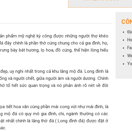
CÔN
Đị
sản phẩm mỹ nghệ kỳ công được những người thợ khéo
Ho
đá đây chính là phần thờ cúng chung cho cả gia đình, họ,
Fa
trưng bày bát hương, lọ hoa, đồ cúng, thể hiện lòng hiếu
We
Yo
 đẹp, uy nghi nhất trong cả khu lăng mộ đá. Long đình là
i sống và người chết, giữa người âm và người dương. Chính
hờ tổ hết sức quan trọng và nó phản ánh rõ nét về đời
a tiết hoa văn cùng phần mái cong vút như mái đình, là
ng mộ đá có quy mô gia đình, chi, ngành thường có các
t nhất chính là lăng thờ đá ( Long đình đá) được đặt ở
hác.