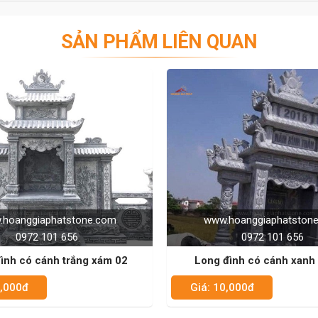
SẢN PHẨM LIÊN QUAN
ww.hoanggiaphatstone.com
www.hoanggiaphats
0972 101 656
0972 101 65
ng đình có cánh xanh rêu 04
Long đình không có cán
: 10,000đ
Giá: 10,000đ