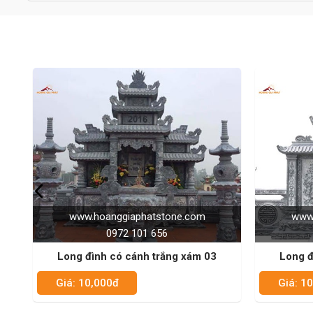
www.hoanggiaphatstone.com
w
0972 101 656
03
Long đình có cánh trắng xám 02
Lo
Giá: 10,000đ
Giá