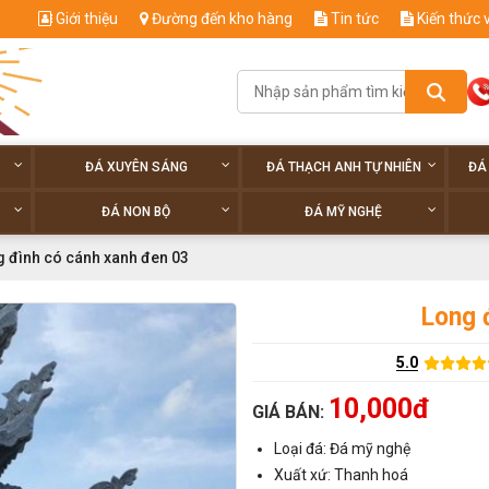
Giới thiệu
Đường đến kho hàng
Tin tức
Kiến thức 
ĐÁ XUYÊN SÁNG
ĐÁ THẠCH ANH TỰ NHIÊN
ĐÁ
ĐÁ NON BỘ
ĐÁ MỸ NGHỆ
 đình có cánh xanh đen 03
Long 
5.0
10,000đ
GIÁ BÁN:
Loại đá: Đá mỹ nghệ
Xuất xứ: Thanh hoá