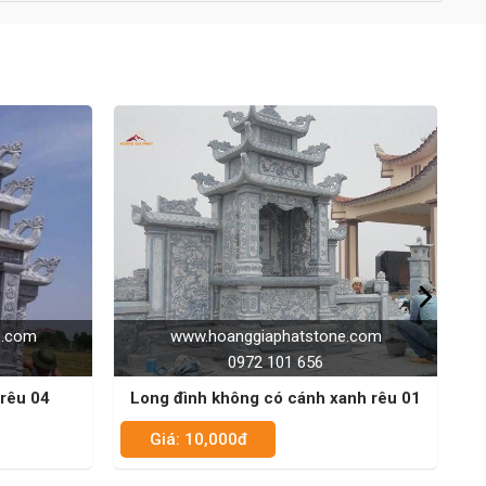
tone.com
www.hoanggiaphatstone.com
6
0972 101 656
h xanh rêu 01
Long đình có cánh trắng xám 01
Giá: 10,000đ