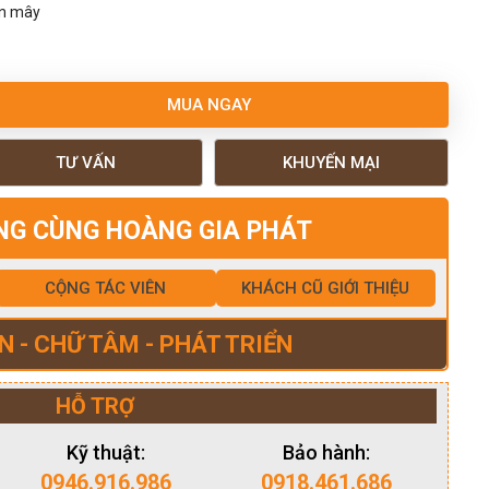
ân mây
MUA NGAY
TƯ VẤN
KHUYẾN MẠI
NG CÙNG HOÀNG GIA PHÁT
CỘNG TÁC VIÊN
KHÁCH CŨ GIỚI THIỆU
N - CHỮ TÂM - PHÁT TRIỂN
HỖ TRỢ
Kỹ thuật:
Bảo hành:
0946.916.986
0918.461.686