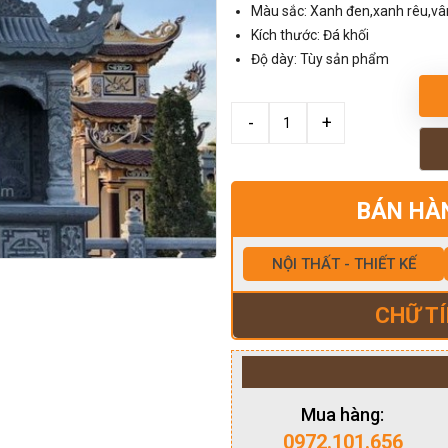
Màu sắc: Xanh đen,xanh rêu,v
Kích thước: Đá khối
Độ dày: Tùy sản phẩm
BÁN HÀ
NỘI THẤT - THIẾT KẾ
CHỮ TÍ
Mua hàng:
0972.101.656