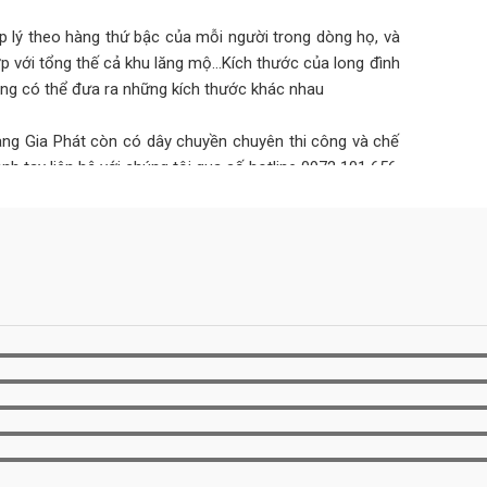
p lý theo hàng thứ bậc của mỗi người trong dòng họ, và
hợp với tổng thế cả khu lăng mộ…Kích thước của long đình
ũng có thể đưa ra những kích thước khác nhau
àng Gia Phát còn có dây chuyền chuyên thi công và chế
h tay liên hệ với chúng tôi qua số hotline 0972 101 656