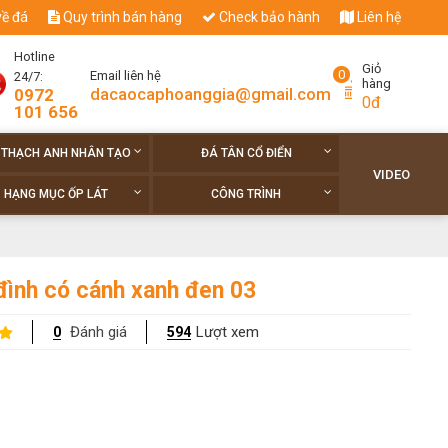
về đá
Quy trình bán hàng
Check bảo hành
Liên hệ
Hotline
Giỏ
0
Email liên hệ
24/7:
hàng
dacaocaphoanggia@gmail.com
0972
0đ
101 656
 THẠCH ANH NHÂN TẠO
ĐÁ TÂN CỔ ĐIỂN
VIDEO
HẠNG MỤC ỐP LÁT
CÔNG TRÌNH
đình có cánh xanh đen 03
Đánh giá
Lượt xem
0
594