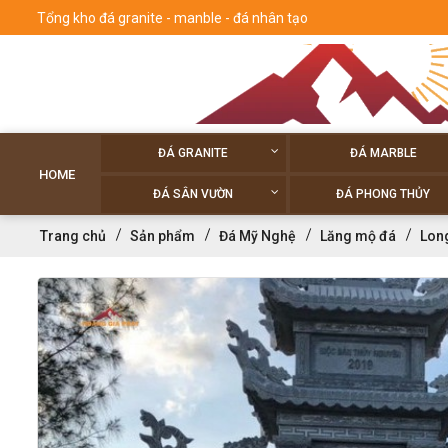
Tổng kho đá granite - manble - đá nhân tạo
ĐÁ GRANITE
ĐÁ MARBLE
HOME
ĐÁ SÂN VƯỜN
ĐÁ PHONG THỦY
Trang chủ
Sản phẩm
Đá Mỹ Nghệ
Lăng mộ đá
Long