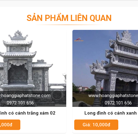
SẢN PHẨM LIÊN QUAN
ww.hoanggiaphatstone.com
www.hoanggiaphatst
0972 101 656
0972 101 65
g đình có cánh xanh rêu 04
Long đình không có cánh
: 10,000đ
Giá: 10,000đ