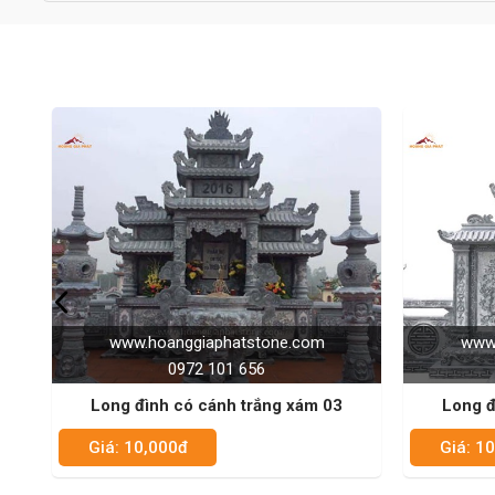
www.hoanggiaphatstone.com
w
0972 101 656
03
Long đình có cánh trắng xám 02
Lon
Giá: 10,000đ
Giá