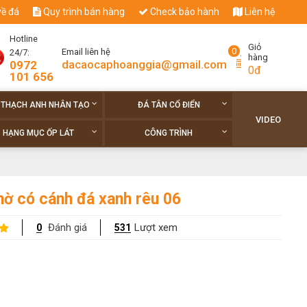
về đá
Quy trình bán hàng
Check bảo hành
Liên hệ
Hotline
Giỏ
0
Email liên hệ
24/7:
hàng
dacaocaphoanggia@gmail.com
0972
0đ
101 656
 THẠCH ANH NHÂN TẠO
ĐÁ TÂN CỔ ĐIỂN
VIDEO
HẠNG MỤC ỐP LÁT
CÔNG TRÌNH
hờ có cánh đá xanh rêu 06
Đánh giá
Lượt xem
0
531