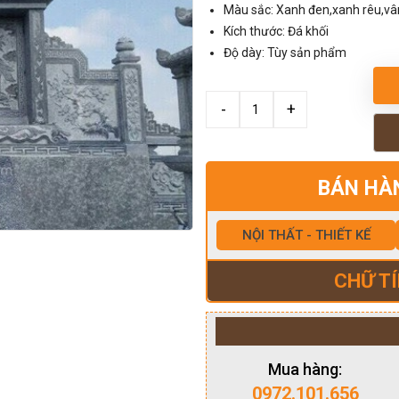
Màu sắc: Xanh đen,xanh rêu,v
Kích thước: Đá khối
Độ dày: Tùy sản phẩm
BÁN HÀ
NỘI THẤT - THIẾT KẾ
CHỮ TÍ
Mua hàng:
0972.101.656