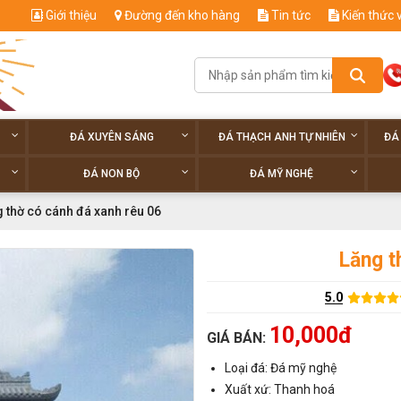
Giới thiệu
Đường đến kho hàng
Tin tức
Kiến thức 
ĐÁ XUYÊN SÁNG
ĐÁ THẠCH ANH TỰ NHIÊN
ĐÁ
ĐÁ NON BỘ
ĐÁ MỸ NGHỆ
 thờ có cánh đá xanh rêu 06
Lăng t
5.0
10,000đ
GIÁ BÁN:
Loại đá: Đá mỹ nghệ
Xuất xứ: Thanh hoá