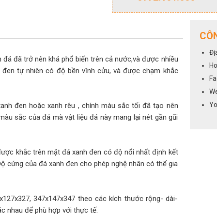
CÔN
Đị
 đá đã trở nên khá phổ biến trên cả nước,và được nhiều
Ho
 đen tự nhiên có độ bền vĩnh cửu, và được chạm khắc
Fa
We
Yo
 xanh đen hoặc xanh rêu , chính màu sắc tối đã tạo nên
 màu sắc của đá mà vật liệu đá này mang lại nét gần gũi
ược khắc trên mặt đá xanh đen có độ nổi nhất định kết
 Độ cứng của đá xanh đen cho phép nghệ nhân có thể gia
x127x327, 347x147x347 theo các kích thước rộng- dài-
c nhau để phù hợp với thực tế.