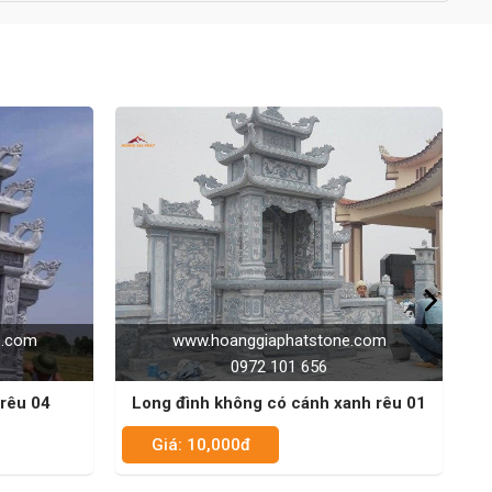
one.com
www.hoanggiaphatstone.com
6
0972 101 656
 xanh rêu 01
Long đình có cánh trắng xám 01
Giá: 10,000đ