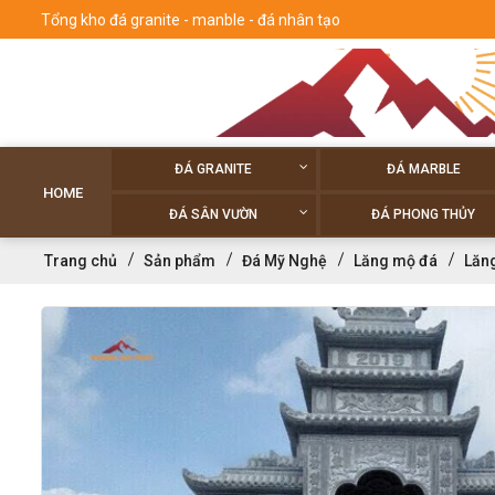
Tổng kho đá granite - manble - đá nhân tạo
ĐÁ GRANITE
ĐÁ MARBLE
HOME
ĐÁ SÂN VƯỜN
ĐÁ PHONG THỦY
Trang chủ
Sản phẩm
Đá Mỹ Nghệ
Lăng mộ đá
Lăng