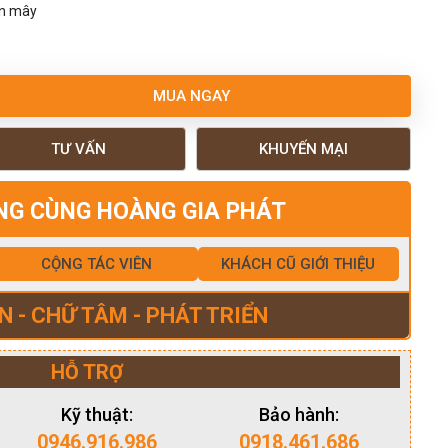
ân mây
MUA NGAY
TƯ VẤN
KHUYẾN MẠI
NG CÙNG HOÀNG GIA PHÁT
CỘNG TÁC VIÊN
KHÁCH CŨ GIỚI THIỆU
N - CHỮ TÂM - PHÁT TRIỂN
HỖ TRỢ
Kỹ thuật:
Bảo hành:
0946.916.986
0918.461.686