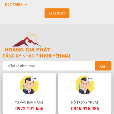
vuông hoặc hình chữ nhật và có độ dày khác nhau.
ĐỌC THÊM
Xem thêm
ĐĂNG KÝ NHẬN TIN KHUYẾN MẠI
Gửi
TƯ VẤN BÁN HÀNG
HỖ TRỢ KỸ THUẬT
0972.101.656
0946.916.986