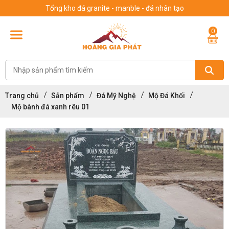
Tổng kho đá granite - manble - đá nhân tạo
0
Trang chủ
Sản phẩm
Đá Mỹ Nghệ
Mộ Đá Khối
Mộ bành đá xanh rêu 01