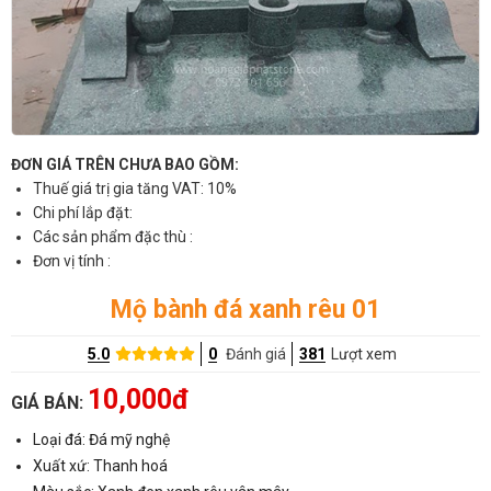
ĐƠN GIÁ TRÊN CHƯA BAO GỒM:
Thuế giá trị gia tăng VAT: 10%
Chi phí lắp đặt:
Các sản phẩm đặc thù :
Đơn vị tính :
Mộ bành đá xanh rêu 01
5.0
0
Đánh giá
381
Lượt xem
10,000đ
GIÁ BÁN:
Loại đá: Đá mỹ nghệ
Xuất xứ: Thanh hoá