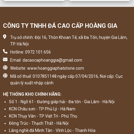
CÔNG TY TNHH ĐÁ CAO CẤP HOÀNG GIA
Trụ sở chính: Đội 16, Thôn Khoan Tế, xã Đa Tốn, huyện Gia Lâm,
TP. Hà Nội
Hotline: 0972 101 656
Email: dacaocaphoanggia@gmail.com
Website: www.hoanggiaphatstone.com
Mã số thuế: 0107851148 ngày cấp 07/04/2016, Nơi cấp: Cục
quản lý xuất nhập cảnh
HỆ THỐNG KHO CHÍNH HÃNG:
Số 1 - Ngõ 61 - Đường giáp hải - Đa tốn - Gia Lâm - Hà Nội
KCN Châu sơn - TP Phủ Lý - Hà Nam
KCN Thụy Vân - TP Việt Trì - Phú Thọ
Đông Trúc - Thạch Thất - Hà Nội
Làng nghề đá Minh Tân - Vĩnh Lộc - Thanh Hóa