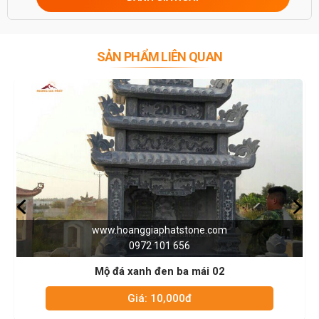
SẢN PHẨM LIÊN QUAN
.hoanggiaphatstone.com
www.ho
0972 101 656
đá xanh đen ba mái 02
Mộ đá 
Giá: 10,000đ