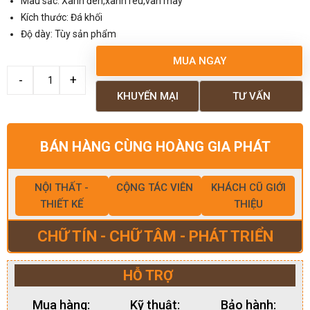
Màu sắc: Xanh đen,xanh rêu,vân mây
Kích thước: Đá khối
Độ dày: Tùy sản phẩm
MUA NGAY
KHUYẾN MẠI
TƯ VẤN
BÁN HÀNG CÙNG HOÀNG GIA PHÁT
NỘI THẤT -
CỘNG TÁC VIÊN
KHÁCH CŨ GIỚI
THIẾT KẾ
THIỆU
CHỮ TÍN - CHỮ TÂM - PHÁT TRIỂN
HỖ TRỢ
Mua hàng:
Kỹ thuật:
Bảo hành: