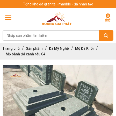
Tổng kho đá granite - manble - đá nhân tạo
0
Trang chủ
Sản phẩm
Đá Mỹ Nghệ
Mộ Đá Khối
Mộ bành đá xanh rêu 04