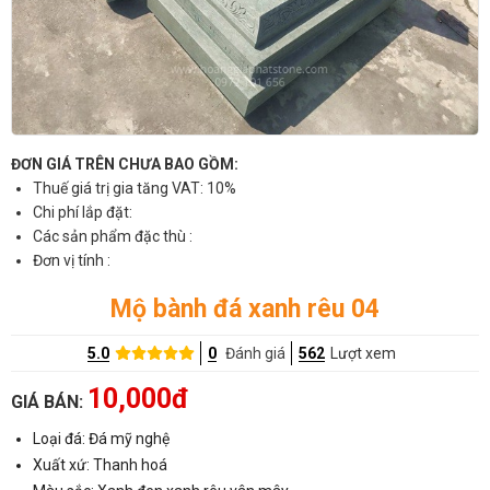
ĐƠN GIÁ TRÊN CHƯA BAO GỒM:
Thuế giá trị gia tăng VAT: 10%
Chi phí lắp đặt:
Các sản phẩm đặc thù :
Đơn vị tính :
Mộ bành đá xanh rêu 04
5.0
0
Đánh giá
562
Lượt xem
10,000đ
GIÁ BÁN:
Loại đá: Đá mỹ nghệ
Xuất xứ: Thanh hoá