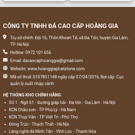
CÔNG TY TNHH ĐÁ CAO CẤP HOÀNG GIA
Trụ sở chính: Đội 16, Thôn Khoan Tế, xã Đa Tốn, huyện Gia Lâm,
TP. Hà Nội
Hotline: 0972 101 656
Email: dacaocaphoanggia@gmail.com
Website: www.hoanggiaphatstone.com
Mã số thuế: 0107851148 ngày cấp 07/04/2016, Nơi cấp: Cục
quản lý xuất nhập cảnh
HỆ THỐNG KHO CHÍNH HÃNG:
Số 1 - Ngõ 61 - Đường giáp hải - Đa tốn - Gia Lâm - Hà Nội
KCN Châu sơn - TP Phủ Lý - Hà Nam
KCN Thụy Vân - TP Việt Trì - Phú Thọ
Đông Trúc - Thạch Thất - Hà Nội
Làng nghề đá Minh Tân - Vĩnh Lộc - Thanh Hóa