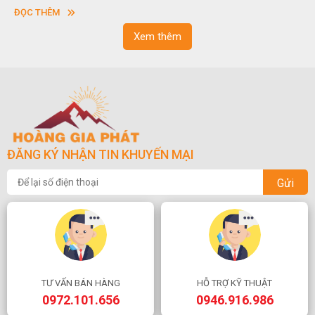
vuông hoặc hình chữ nhật và có độ dày khác nhau.
ĐỌC THÊM
Xem thêm
ĐĂNG KÝ NHẬN TIN KHUYẾN MẠI
Gửi
TƯ VẤN BÁN HÀNG
HỖ TRỢ KỸ THUẬT
0972.101.656
0946.916.986