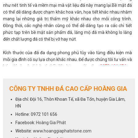
như nét tinh tế và mềm mại mà vật liệu đá này mang lại.Bề mặt đá
có thể dễ dàng được chạm khắc hoa văn, họa tiết khác nhau nhằm
mang lại những giá trị thẩm mỹ khác nhau cho mỗi công trình.
Đồng thời, các nghệ nhân cũng có thể dễ dàng tạo ra các chi tiết
phức tạp trên bề mặt sản phẩm đá, lăng mộ đá mà không lo lắng
đến chất lượng đá có thể bị vỡ hay nứt.
Kích thước của đá đa dạng phong phú tùy vào từng điều kiện mà
mỗi gia đình có sự lựa chọn khác nhau. Để được chúng tôi tư vấn và
báo giá nhanh chính xác hãy liên hệ qua số hotline
0972 101 656
CÔNG TY TNHH ĐÁ CAO CẤP HOÀNG GIA
Địa chỉ: Đội 16, Thôn Khoan Tế, xã Đa Tốn, huyện Gia Lâm,
HN
Hotline: 0972 101 656
Facebook:
Hoàng Gia Phát
Website:
www.hoanggiaphatstone.com