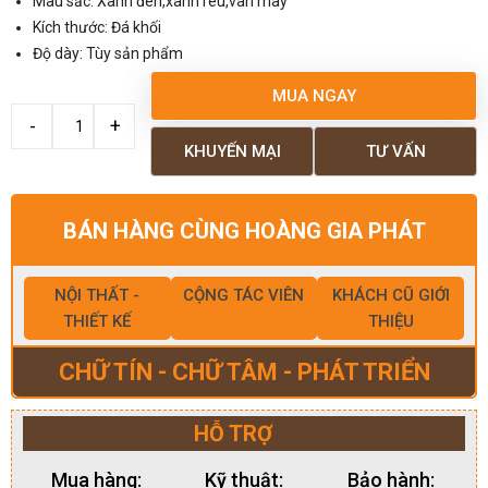
Màu sắc: Xanh đen,xanh rêu,vân mây
Kích thước: Đá khối
Độ dày: Tùy sản phẩm
MUA NGAY
KHUYẾN MẠI
TƯ VẤN
BÁN HÀNG CÙNG HOÀNG GIA PHÁT
NỘI THẤT -
CỘNG TÁC VIÊN
KHÁCH CŨ GIỚI
THIẾT KẾ
THIỆU
CHỮ TÍN - CHỮ TÂM - PHÁT TRIỂN
HỖ TRỢ
Mua hàng:
Kỹ thuật:
Bảo hành: