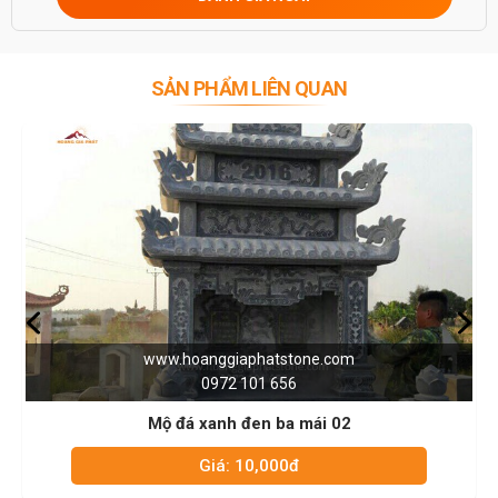
SẢN PHẨM LIÊN QUAN
www.hoanggiaphatstone.com
w
0972 101 656
Mộ đá xanh đen ba mái 02
M
Giá: 10,000đ