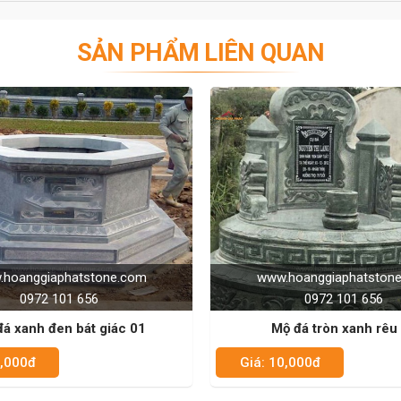
SẢN PHẨM LIÊN QUAN
www.hoanggiaphatstone.com
www.hoang
0972 101 656
09
Mộ đá tròn xanh rêu 01
Mộ đá trắ
Giá: 10,000đ
Giá: 10,000đ