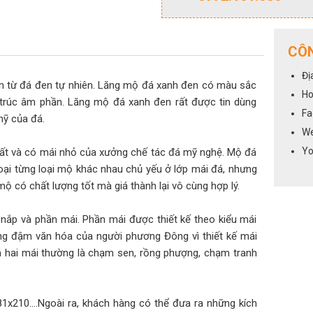
CÔN
Đị
n từ đá đen tự nhiên. Lăng mộ đá xanh đen có màu sắc
Ho
n trúc âm phần. Lăng mộ đá xanh đen rất được tin dùng
Fa
mỹ của đá.
We
Yo
hất và có mái nhỏ của xưởng chế tác đá mỹ nghệ. Mộ đá
oại từng loại mộ khác nhau chủ yếu ở lớp mái đá, nhưng
ộ có chất lượng tốt mà giá thành lại vô cùng hợp lý.
nắp và phần mái. Phần mái được thiết kế theo kiểu mái
ng đậm văn hóa của người phương Đông vì thiết kế mái
 hai mái thường là chạm sen, rồng phượng, chạm tranh
x210....Ngoài ra, khách hàng có thể đưa ra những kích