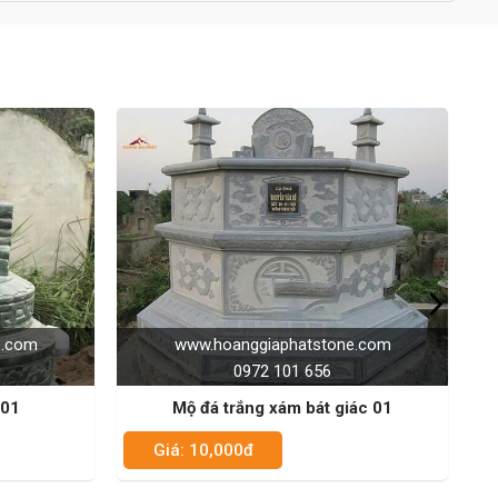
giaphatstone.com
www.hoanggiaphatstone.com
72 101 656
0972 101 656
ng xám bát giác 01
Mộ tròn đá vàng dăm kết 01
Giá: 10,000đ