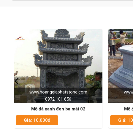
stone.com
www.hoanggiaphatstone.com
56
0972 101 656
a mái 02
Mộ đá xanh đen bát giác 01
Giá: 10,000đ