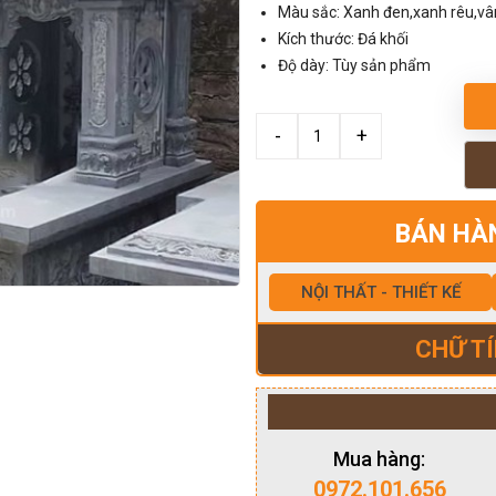
Màu sắc: Xanh đen,xanh rêu,v
Kích thước: Đá khối
Độ dày: Tùy sản phẩm
BÁN HÀ
NỘI THẤT - THIẾT KẾ
CHỮ TÍ
Mua hàng:
0972.101.656