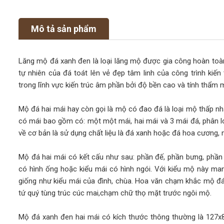
Mô tả sản phẩm
Lăng mộ đá xanh đen là loại lăng mộ được gia công hoàn toà
tự nhiên của đá toát lên vẻ đẹp tâm linh của công trình kiế
trong lĩnh vực kiến trúc âm phần bởi độ bền cao và tính thẩm 
Mộ đá hai mái hay còn gọi là mộ có đao đá là loại mộ thấp n
có mái bao gồm có: một một mái, hai mái và 3 mái đá, phân l
về cơ bản là sử dụng chất liệu là đá xanh hoặc đá hoa cương, m
Mộ đá hai mái có kết cấu như sau: phần đế, phần bưng, phần 
có hình ống hoặc kiểu mái có hình ngói. Với kiểu mộ này ma
giống như kiểu mái của đình, chùa. Hoa văn chạm khắc mộ đá
tứ quý tùng trúc cúc mai,chạm chữ thọ mặt trước ngôi mộ.
Mộ đá xanh đen hai mái có kích thước thông thường là 127x81