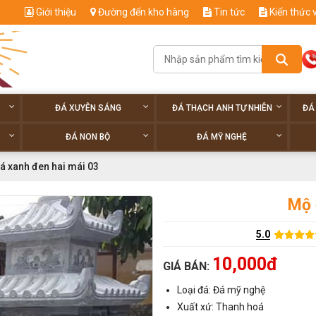
Giới thiệu
Đường đến kho hàng
Tin tức
Kiến thức 
ĐÁ XUYÊN SÁNG
ĐÁ THẠCH ANH TỰ NHIÊN
ĐÁ
ĐÁ NON BỘ
ĐÁ MỸ NGHỆ
á xanh đen hai mái 03
Mộ 
5.0
10,000đ
GIÁ BÁN:
Loại đá: Đá mỹ nghệ
Xuất xứ: Thanh hoá