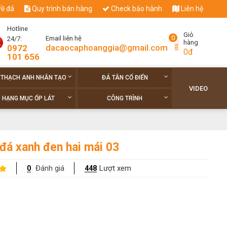
về đá
Quy trình bán hàng
Check bảo hành
Liên hệ
Hotline
Giỏ
0
Email liên hệ
24/7:
hàng
dacaocaphoanggia@gmail.com
0972
0đ
101 656
 THẠCH ANH NHÂN TẠO
ĐÁ TÂN CỔ ĐIỂN
VIDEO
HẠNG MỤC ỐP LÁT
CÔNG TRÌNH
đá xanh đen hai mái 03
Đánh giá
Lượt xem
0
448