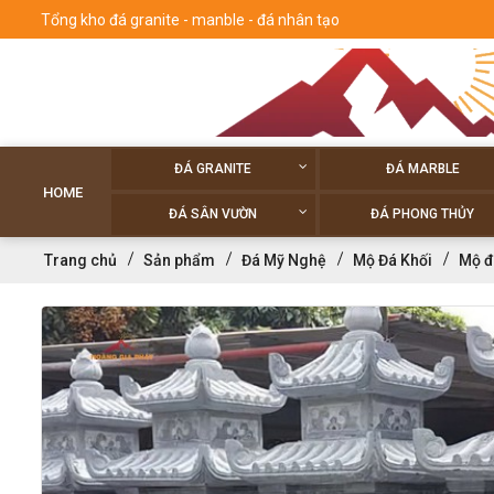
Tổng kho đá granite - manble - đá nhân tạo
ĐÁ GRANITE
ĐÁ MARBLE
HOME
ĐÁ SÂN VƯỜN
ĐÁ PHONG THỦY
Trang chủ
Sản phẩm
Đá Mỹ Nghệ
Mộ Đá Khối
Mộ đ