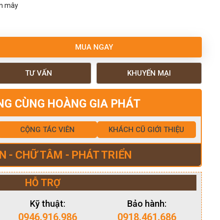
ân mây
MUA NGAY
TƯ VẤN
KHUYẾN MẠI
NG CÙNG HOÀNG GIA PHÁT
CỘNG TÁC VIÊN
KHÁCH CŨ GIỚI THIỆU
N - CHỮ TÂM - PHÁT TRIỂN
HỖ TRỢ
Kỹ thuật:
Bảo hành:
0946.916.986
0918.461.686