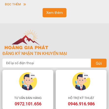
vuông hoặc hình chữ nhật và có độ dày khác nhau.
ĐỌC THÊM
Xem thêm
ĐĂNG KÝ NHẬN TIN KHUYẾN MẠI
Gửi
TƯ VẤN BÁN HÀNG
HỖ TRỢ KỸ THUẬT
0972.101.656
0946.916.986