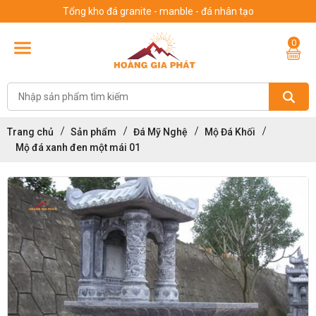
Tổng kho đá granite - manble - đá nhân tạo
0
Trang chủ
Sản phẩm
Đá Mỹ Nghệ
Mộ Đá Khối
Mộ đá xanh đen một mái 01