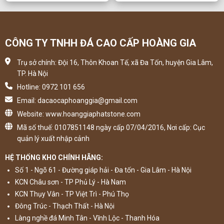
CÔNG TY TNHH ĐÁ CAO CẤP HOÀNG GIA
Trụ sở chính: Đội 16, Thôn Khoan Tế, xã Đa Tốn, huyện Gia Lâm,
TP. Hà Nội
Hotline: 0972 101 656
Email: dacaocaphoanggia@gmail.com
Website: www.hoanggiaphatstone.com
Mã số thuế: 0107851148 ngày cấp 07/04/2016, Nơi cấp: Cục
quản lý xuất nhập cảnh
HỆ THỐNG KHO CHÍNH HÃNG:
Số 1 - Ngõ 61 - Đường giáp hải - Đa tốn - Gia Lâm - Hà Nội
KCN Châu sơn - TP Phủ Lý - Hà Nam
KCN Thụy Vân - TP Việt Trì - Phú Thọ
Đông Trúc - Thạch Thất - Hà Nội
Làng nghề đá Minh Tân - Vĩnh Lộc - Thanh Hóa