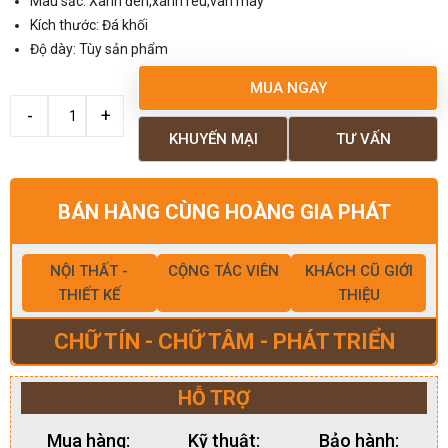
Màu sắc: Xanh đen,xanh rêu,vân mây
Kích thước: Đá khối
Độ dày: Tùy sản phẩm
MUA NGAY
KHUYẾN MẠI
TƯ VẤN
BÁN HÀNG CÙNG HOÀNG GIA PHÁT
NỘI THẤT -
CỘNG TÁC VIÊN
KHÁCH CŨ GIỚI
THIẾT KẾ
THIỆU
CHỮ TÍN - CHỮ TÂM - PHÁT TRIỂN
HỖ TRỢ
Mua hàng:
Kỹ thuật:
Bảo hành: