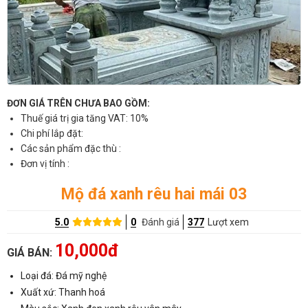
ĐƠN GIÁ TRÊN CHƯA BAO GỒM:
Thuế giá trị gia tăng VAT: 10%
Chi phí lắp đặt:
Các sản phẩm đặc thù :
Đơn vị tính :
Mộ đá xanh rêu hai mái 03
5.0
0
Đánh giá
377
Lượt xem
10,000đ
GIÁ BÁN:
Loại đá: Đá mỹ nghệ
Xuất xứ: Thanh hoá