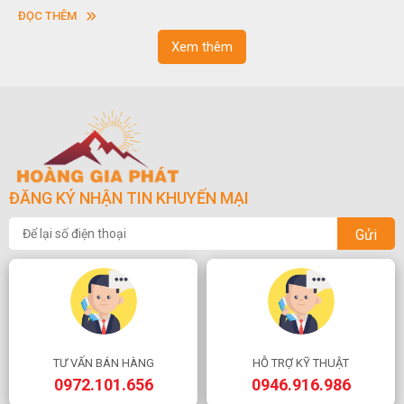
vuông hoặc hình chữ nhật và có độ dày khác nhau.
ĐỌC THÊM
Xem thêm
ĐĂNG KÝ NHẬN TIN KHUYẾN MẠI
Gửi
TƯ VẤN BÁN HÀNG
HỖ TRỢ KỸ THUẬT
0972.101.656
0946.916.986