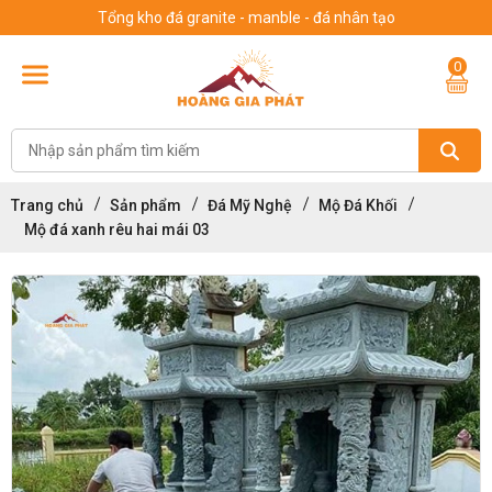
Tổng kho đá granite - manble - đá nhân tạo
0
Trang chủ
Sản phẩm
Đá Mỹ Nghệ
Mộ Đá Khối
Mộ đá xanh rêu hai mái 03