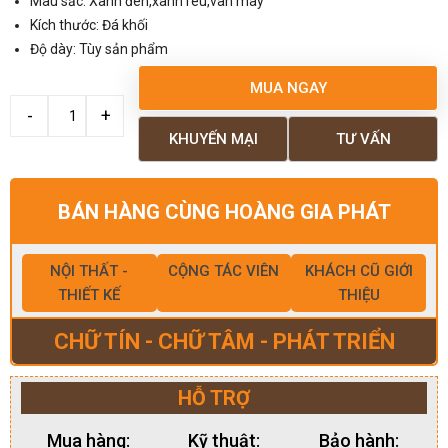
Màu sắc: Xanh đen,xanh rêu,vân mây
Kích thước: Đá khối
Độ dày: Tùy sản phẩm
MUA NGAY
KHUYẾN MẠI
TƯ VẤN
BÁN HÀNG CÙNG HOÀNG GIA PHÁT
NỘI THẤT -
CỘNG TÁC VIÊN
KHÁCH CŨ GIỚI
THIẾT KẾ
THIỆU
CHỮ TÍN - CHỮ TÂM - PHÁT TRIỂN
HỖ TRỢ
Mua hàng:
Kỹ thuật:
Bảo hành: