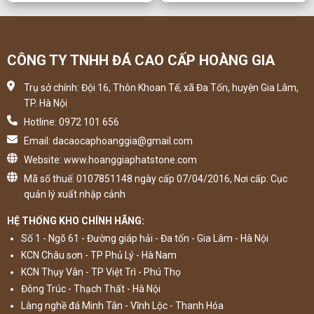
CÔNG TY TNHH ĐÁ CAO CẤP HOÀNG GIA
Trụ sở chính: Đội 16, Thôn Khoan Tế, xã Đa Tốn, huyện Gia Lâm,
TP. Hà Nội
Hotline: 0972 101 656
Email: dacaocaphoanggia@gmail.com
Website: www.hoanggiaphatstone.com
Mã số thuế: 0107851148 ngày cấp 07/04/2016, Nơi cấp: Cục
quản lý xuất nhập cảnh
HỆ THỐNG KHO CHÍNH HÃNG:
Số 1 - Ngõ 61 - Đường giáp hải - Đa tốn - Gia Lâm - Hà Nội
KCN Châu sơn - TP Phủ Lý - Hà Nam
KCN Thụy Vân - TP Việt Trì - Phú Thọ
Đông Trúc - Thạch Thất - Hà Nội
Làng nghề đá Minh Tân - Vĩnh Lộc - Thanh Hóa