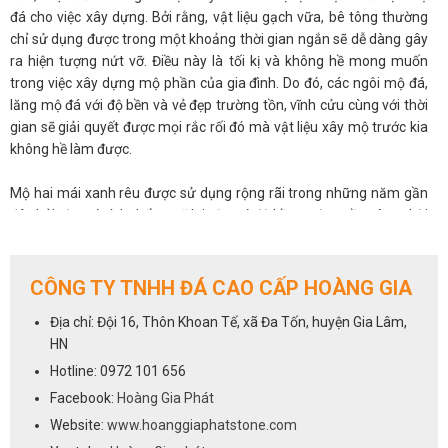
đá cho việc xây dựng. Bởi rằng, vật liệu gạch vữa, bê tông thường
chỉ sử dụng được trong một khoảng thời gian ngắn sẽ dễ dàng gây
ra hiện tượng nứt vỡ. Điều này là tối kị và không hề mong muốn
trong việc xây dựng mộ phần của gia đình. Do đó, các ngôi mộ đá,
lăng mộ đá với độ bền và vẻ đẹp trường tồn, vĩnh cửu cùng với thời
gian sẽ giải quyết được mọi rắc rối đó mà vật liệu xây mộ trước kia
không hề làm được.
Mộ hai mái xanh rêu được sử dụng rộng rãi trong những năm gần
đây bởi vừa có tính thẩm mỹ lại vừa có độ bền trường tồn cùng thời
gian. Kích thước của sản phẩm thông thường
là127x81x210......Ngoài ra, tùy từng điều kiện mà các hộ gia đình có
thể đưa ra những kích thước khác nhau.
CÔNG TY TNHH ĐÁ CAO CẤP HOÀNG GIA
Địa chỉ: Đội 16, Thôn Khoan Tế, xã Đa Tốn, huyện Gia Lâm,
Để được tư vấn và hỗ trợ hãy nhanh tay liên hệ với chúng tôi qua số
HN
hotline
0972 101 656
Hotline: 0972 101 656
Facebook:
Hoàng Gia Phát
Website:
www.hoanggiaphatstone.com