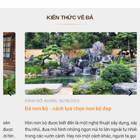
KIẾN THỨC VỀ ĐÁ
ĐĂNG BỞI ADMIN, 06/08/2024
Đá non bộ - cách lựa chọn non bộ đẹp
Hòn non bộ được biết đến là một nghệ thuật xây dựng, sắp đặt,
thu nhỏ, đưa mô hình những ngọn núi to lớn ngoài tự nhiên vào
trong các vườn cảnh. Hay nói một cách khác, người ta gọi là “giả