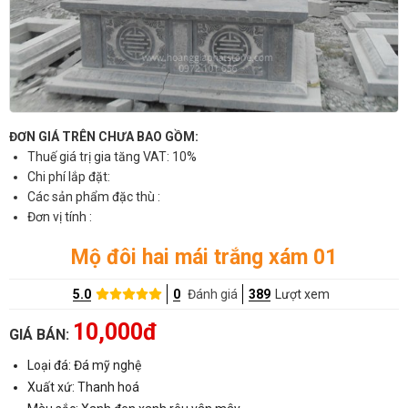
ĐƠN GIÁ TRÊN CHƯA BAO GỒM:
Thuế giá trị gia tăng VAT: 10%
Chi phí lắp đặt:
Các sản phẩm đặc thù :
Đơn vị tính :
Mộ đôi hai mái trắng xám 01
5.0
0
Đánh giá
389
Lượt xem
10,000đ
GIÁ BÁN:
Loại đá: Đá mỹ nghệ
Xuất xứ: Thanh hoá