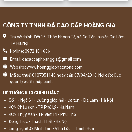
CÔNG TY TNHH ĐÁ CAO CẤP HOÀNG GIA
Trụ sở chính: Đội 16, Thôn Khoan Tế, xã Đa Tốn, huyện Gia Lâm,
TP. Hà Nội
Hotline: 0972 101 656
Email: dacaocaphoanggia@gmail.com
Website: www.hoanggiaphatstone.com
Mã số thuế: 0107851148 ngày cấp 07/04/2016, Nơi cấp: Cục
quản lý xuất nhập cảnh
HỆ THỐNG KHO CHÍNH HÃNG:
Số 1 - Ngõ 61 - Đường giáp hải - Đa tốn - Gia Lâm - Hà Nội
KCN Châu sơn - TP Phủ Lý - Hà Nam
KCN Thụy Vân - TP Việt Trì - Phú Thọ
Đông Trúc - Thạch Thất - Hà Nội
Làng nghề đá Minh Tân - Vĩnh Lộc - Thanh Hóa