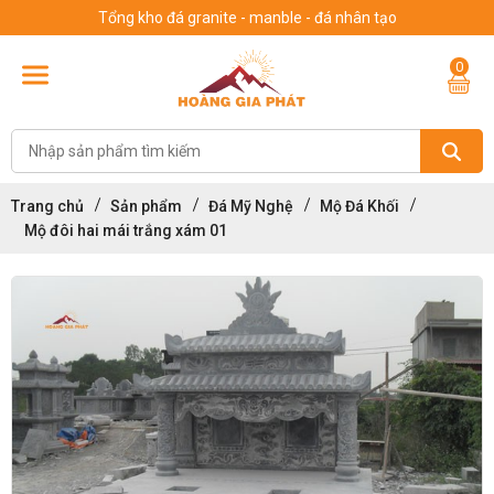
Tổng kho đá granite - manble - đá nhân tạo
0
Trang chủ
Sản phẩm
Đá Mỹ Nghệ
Mộ Đá Khối
Mộ đôi hai mái trắng xám 01