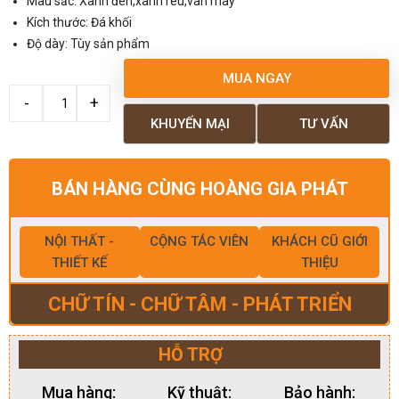
Màu sắc: Xanh đen,xanh rêu,vân mây
Kích thước: Đá khối
Độ dày: Tùy sản phẩm
MUA NGAY
KHUYẾN MẠI
TƯ VẤN
BÁN HÀNG CÙNG HOÀNG GIA PHÁT
NỘI THẤT -
CỘNG TÁC VIÊN
KHÁCH CŨ GIỚI
THIẾT KẾ
THIỆU
CHỮ TÍN - CHỮ TÂM - PHÁT TRIỂN
HỖ TRỢ
Mua hàng:
Kỹ thuật:
Bảo hành: