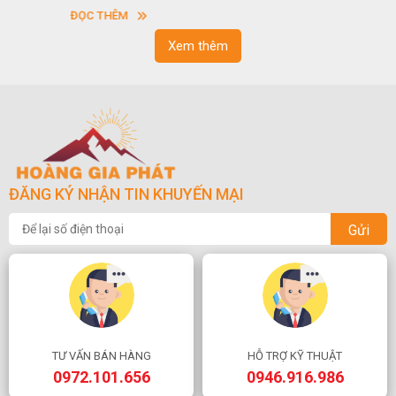
sơn”. Nghệ thuật hòn non bộ nhằm phục vụ cho mục đích thưởng
ĐỌC THÊM
ngoạn và phong thủy trong cuộc sống.
Xem thêm
ĐĂNG KÝ NHẬN TIN KHUYẾN MẠI
Gửi
TƯ VẤN BÁN HÀNG
HỖ TRỢ KỸ THUẬT
0972.101.656
0946.916.986