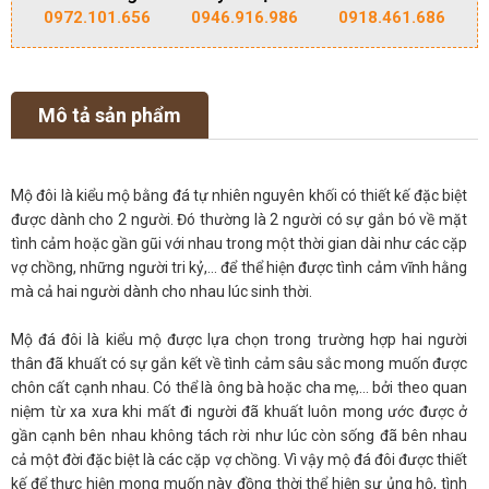
0972.101.656
0946.916.986
0918.461.686
Mô tả sản phẩm
Mộ đôi là kiểu mộ bằng đá tự nhiên nguyên khối có thiết kế đặc biệt
được dành cho 2 người. Đó thường là 2 người có sự gắn bó về mặt
tình cảm hoặc gần gũi với nhau trong một thời gian dài như các cặp
vợ chồng, những người tri kỷ,… để thể hiện được tình cảm vĩnh hằng
mà cả hai người dành cho nhau lúc sinh thời.
Mộ đá đôi là kiểu mộ được lựa chọn trong trường hợp hai người
thân đã khuất có sự gắn kết về tình cảm sâu sắc mong muốn được
chôn cất cạnh nhau. Có thể là ông bà hoặc cha mẹ,… bởi theo quan
niệm từ xa xưa khi mất đi người đã khuất luôn mong ước được ở
gần cạnh bên nhau không tách rời như lúc còn sống đã bên nhau
cả một đời đặc biệt là các cặp vợ chồng. Vì vậy mộ đá đôi được thiết
kế để thực hiện mong muốn này đồng thời thể hiện sự ủng hộ, tình