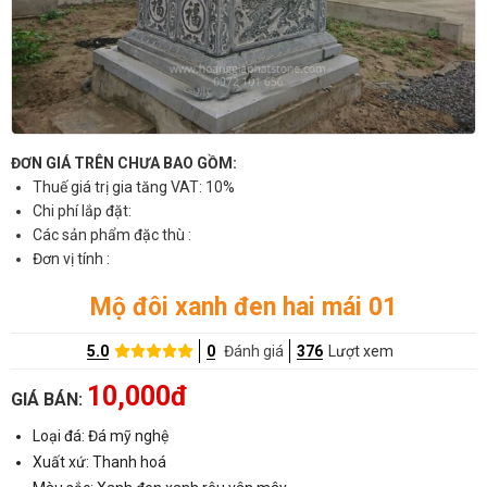
ĐƠN GIÁ TRÊN CHƯA BAO GỒM:
Thuế giá trị gia tăng VAT: 10%
Chi phí lắp đặt:
Các sản phẩm đặc thù :
Đơn vị tính :
Mộ đôi xanh đen hai mái 01
5.0
0
Đánh giá
376
Lượt xem
10,000đ
GIÁ BÁN:
Loại đá: Đá mỹ nghệ
Xuất xứ: Thanh hoá