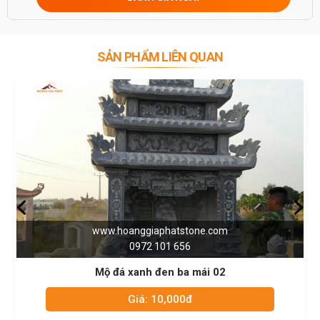
SẢN PHẨM LIÊN QUAN
w.hoanggiaphatstone.com
www.h
0972 101 656
 đá xanh đen ba mái 02
Mộ đá
Giá: 10,000đ