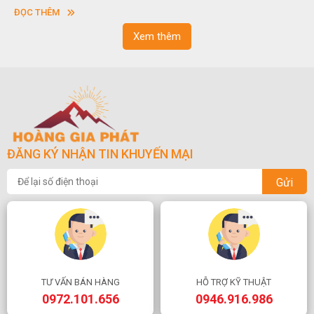
vuông hoặc hình chữ nhật và có độ dày khác nhau.
ĐỌC THÊM
Xem thêm
ĐĂNG KÝ NHẬN TIN KHUYẾN MẠI
Gửi
TƯ VẤN BÁN HÀNG
HỖ TRỢ KỸ THUẬT
0972.101.656
0946.916.986