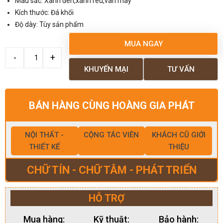
Màu sắc: Xanh đen,xanh rêu,vân mây
Kích thước: Đá khối
Độ dày: Tùy sản phẩm
MUA NGAY
KHUYẾN MẠI
TƯ VẤN
BÁN HÀNG CÙNG HOÀNG GIA PHÁT
NỘI THẤT -
CỘNG TÁC VIÊN
KHÁCH CŨ GIỚI
THIẾT KẾ
THIỆU
CHỮ TÍN - CHỮ TÂM - PHÁT TRIỂN
HỖ TRỢ
Mua hàng:
Kỹ thuật:
Bảo hành: