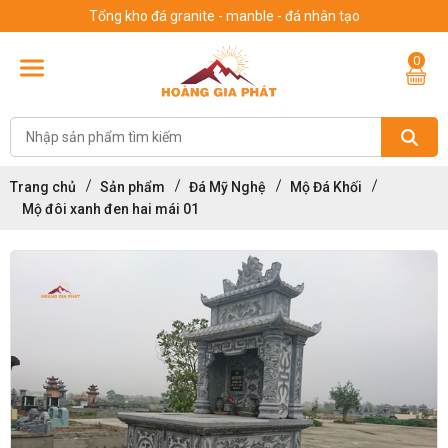
Tổng kho đá granite - manble - đá nhân tạo
0
Trang chủ
Sản phẩm
Đá Mỹ Nghệ
Mộ Đá Khối
Mộ đôi xanh đen hai mái 01