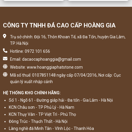
CÔNG TY TNHH ĐÁ CAO CẤP HOÀNG GIA
Trụ sở chính: Đội 16, Thôn Khoan Tế, xã Đa Tốn, huyện Gia Lâm,
TP. Hà Nội
Hotline: 0972 101 656
Email: dacaocaphoanggia@gmail.com
Website: www.hoanggiaphatstone.com
Mã số thuế: 0107851148 ngày cấp 07/04/2016, Nơi cấp: Cục
quản lý xuất nhập cảnh
HỆ THỐNG KHO CHÍNH HÃNG:
Số 1 - Ngõ 61 - Đường giáp hải - Đa tốn - Gia Lâm - Hà Nội
KCN Châu sơn - TP Phủ Lý - Hà Nam
KCN Thụy Vân - TP Việt Trì - Phú Thọ
Đông Trúc - Thạch Thất - Hà Nội
Làng nghề đá Minh Tân - Vĩnh Lộc - Thanh Hóa