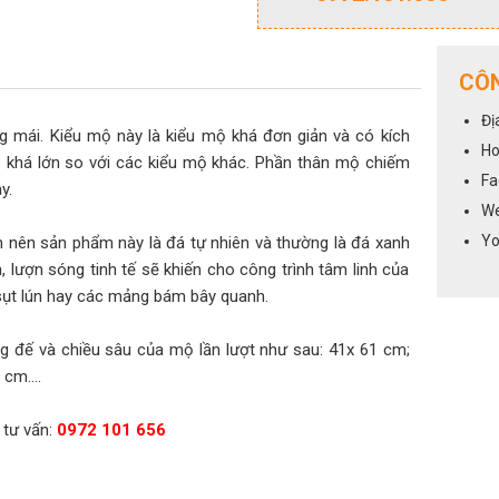
CÔN
Đị
mái. Kiểu mộ này là kiểu mộ khá đơn giản và có kích
Ho
ị khá lớn so với các kiểu mộ khác. Phần thân mộ chiếm
Fa
y.
We
Yo
àm nên sản phẩm này là đá tự nhiên và thường là đá xanh
, lượn sóng tinh tế sẽ khiến cho công trình tâm linh của
 sụt lún hay các mảng bám bây quanh.
g đế và chiều sâu của mộ lần lượt như sau: 41x 61 cm;
cm....
 tư vấn:
0972 101 656