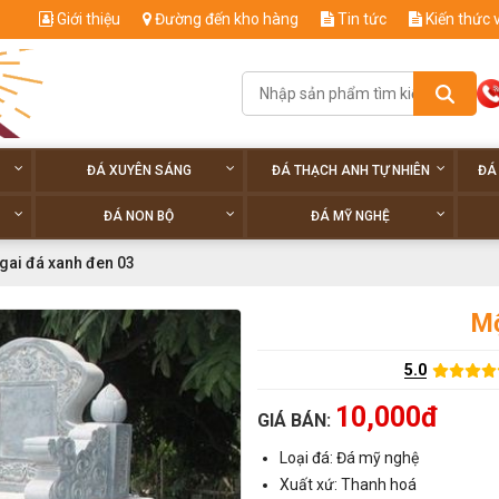
Giới thiệu
Đường đến kho hàng
Tin tức
Kiến thức 
ĐÁ XUYÊN SÁNG
ĐÁ THẠCH ANH TỰ NHIÊN
ĐÁ
ĐÁ NON BỘ
ĐÁ MỸ NGHỆ
gai đá xanh đen 03
Mộ
5.0
10,000đ
GIÁ BÁN:
Loại đá: Đá mỹ nghệ
Xuất xứ: Thanh hoá