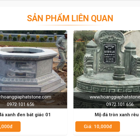
SẢN PHẨM LIÊN QUAN
www.hoanggiaphatstone.com
www.hoangg
0972 101 656
097
Mộ đá tròn xanh rêu 01
Mộ đá trắng
Giá: 10,000đ
Giá: 10,000đ