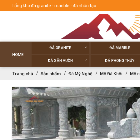
Tổng kho đá granite - manble - đá nhân tạo
ĐÁ GRANITE
ĐÁ MARBLE
HOME
ĐÁ SÂN VƯỜN
ĐÁ PHONG THỦY
Trang chủ
Sản phẩm
Đá Mỹ Nghệ
Mộ Đá Khối
Mộ n