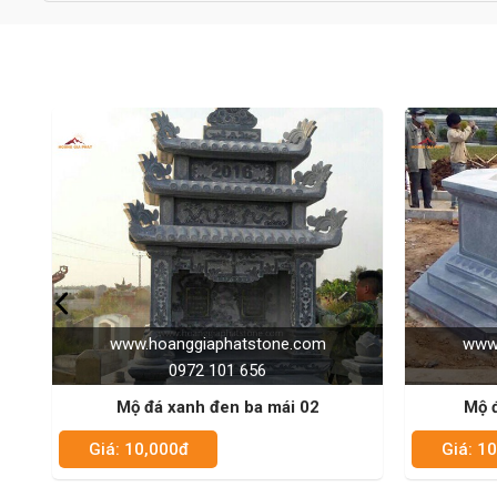
tone.com
www.hoanggiaphatstone.com
6
0972 101 656
 mái 02
Mộ đá xanh đen bát giác 01
Giá: 10,000đ