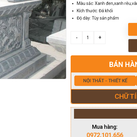
Màu sắc: Xanh đen,xanh rêu,v
Kích thước: Đá khối
Độ dày: Tùy sản phẩm
BÁN HÀ
NỘI THẤT - THIẾT KẾ
CHỮ TÍ
Mua hàng:
0972.101.656