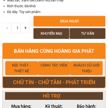
Màu sắc: Xanh đen,xanh rêu,vân mây
Kích thước: Đá khối
Độ dày: Tùy sản phẩm
MUA NGAY
KHUYẾN MẠI
TƯ VẤN
BÁN HÀNG CÙNG HOÀNG GIA PHÁT
NỘI THẤT -
CỘNG TÁC VIÊN
KHÁCH CŨ GIỚI
THIẾT KẾ
THIỆU
CHỮ TÍN - CHỮ TÂM - PHÁT TRIỂN
HỖ TRỢ
Mua hàng:
Kỹ thuật:
Bảo hành: