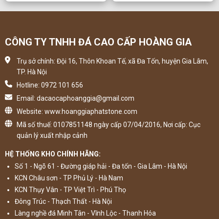
CÔNG TY TNHH ĐÁ CAO CẤP HOÀNG GIA
Trụ sở chính: Đội 16, Thôn Khoan Tế, xã Đa Tốn, huyện Gia Lâm,
TP. Hà Nội
Hotline: 0972 101 656
Email: dacaocaphoanggia@gmail.com
Website: www.hoanggiaphatstone.com
Mã số thuế: 0107851148 ngày cấp 07/04/2016, Nơi cấp: Cục
quản lý xuất nhập cảnh
HỆ THỐNG KHO CHÍNH HÃNG:
Số 1 - Ngõ 61 - Đường giáp hải - Đa tốn - Gia Lâm - Hà Nội
KCN Châu sơn - TP Phủ Lý - Hà Nam
KCN Thụy Vân - TP Việt Trì - Phú Thọ
Đông Trúc - Thạch Thất - Hà Nội
Làng nghề đá Minh Tân - Vĩnh Lộc - Thanh Hóa