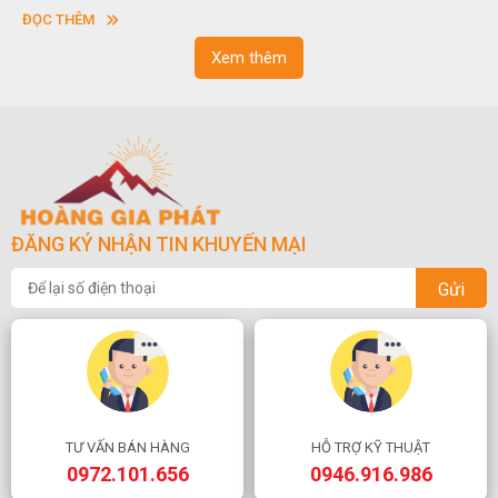
vuông hoặc hình chữ nhật và có độ dày khác nhau.
ĐỌC THÊM
Xem thêm
ĐĂNG KÝ NHẬN TIN KHUYẾN MẠI
Gửi
TƯ VẤN BÁN HÀNG
HỖ TRỢ KỸ THUẬT
0972.101.656
0946.916.986