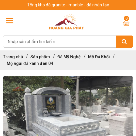
Tổng kho đá granite - manble - đá nhân tạo
0
Trang chủ
Sản phẩm
Đá Mỹ Nghệ
Mộ Đá Khối
Mộ ngai đá xanh đen 04