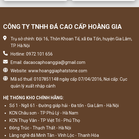
CÔNG TY TNHH ĐÁ CAO CẤP HOÀNG GIA
Trụ sở chính: Đội 16, Thôn Khoan Tế, xã Đa Tốn, huyện Gia Lâm,
TP. Hà Nội
Hotline: 0972 101 656
Email: dacaocaphoanggia@gmail.com
Website: www.hoanggiaphatstone.com
Mã số thuế: 0107851148 ngày cấp 07/04/2016, Nơi cấp: Cục
quản lý xuất nhập cảnh
HỆ THỐNG KHO CHÍNH HÃNG:
Số 1 - Ngõ 61 - Đường giáp hải - Đa tốn - Gia Lâm - Hà Nội
KCN Châu sơn - TP Phủ Lý - Hà Nam
KCN Thụy Vân - TP Việt Trì - Phú Thọ
Đông Trúc - Thạch Thất - Hà Nội
Làng nghề đá Minh Tân - Vĩnh Lộc - Thanh Hóa