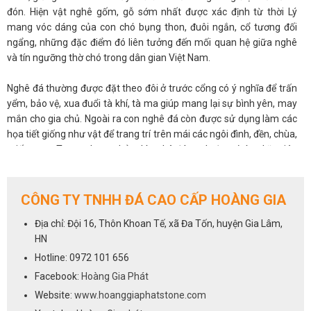
đón. Hiện vật nghê gốm, gỗ sớm nhất được xác định từ thời Lý
mang vóc dáng của con chó bụng thon, đuôi ngắn, cổ tương đối
ngẩng, những đặc điểm đó liên tưởng đến mối quan hệ giữa nghê
và tín ngưỡng thờ chó trong dân gian Việt Nam.
Nghê đá thường được đặt theo đôi ở trước cổng có ý nghĩa để trấn
yểm, bảo vệ, xua đuổi tà khí, tà ma giúp mang lại sự bình yên, may
mắn cho gia chủ. Ngoài ra con nghê đá còn được sử dụng làm các
họa tiết giống như vật để trang trí trên mái các ngôi đình, đền, chùa,
miếu mạo. Trong phong thủy thì nghê đá xanh đencó ý nghĩa giúp
hóa giải hung khí chiếu tới của các ngã ba, ngã tư, góc nhọn chiếu
thẳng vào nhà và hóa giải hung khí của các sao nhu Sát khí như
Ngũ Hoàng, Nhị Hắc,…
CÔNG TY TNHH ĐÁ CAO CẤP HOÀNG GIA
Địa chỉ: Đội 16, Thôn Khoan Tế, xã Đa Tốn, huyện Gia Lâm,
Kích thước nghê đá xanh đen thông thường là 50x30x60,
HN
75x40x90.....Để được tư vấn và báo giá vui lòng liên hệ với chúng tôi
qua số hotline
0972 101 656
Hotline: 0972 101 656
Facebook:
Hoàng Gia Phát
Website:
www.hoanggiaphatstone.com