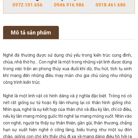
0972.101.656
0946.916.986
0918.461.686
Mô tả sản phẩm
Nghê đá thường được sử dụng chủ yếu trong kiến trúc cung đình,
chùa, nhà thờ họ… Con nghê là một trong những vật linh được dùng
trong việc trấn an phong thủy xua đuổi khí dữ, thu hút, tích tụ sinh
khí mang đến những điều may mắn cho gia chủ cũng như những
công trình kiến trúc.
Nghê là một linh vật có hình dáng và ý nghĩa đặc biệt. Trông nó có
nét rất giống sư tử hoặc Kỳ lân nhưng lại có thân hình giống chó.
Nhìn qua, nghê là sự kết hợp của thân chó và đầu kỳ lân, chỉ có điều,
nếu kỳ lân mang móng guốc thì nghê lại mang móng vuốt. Nhìn vào
con nghê, người ta thấy sự thân thiện, gần gũi, thân thương, chẳng
hạn sự xuất hiện nghê ở cổng làng, biểu trưng như một sự đón
chào, giống con chó khi thấy chủ đi xa về mang dáng điệu hồ hởi ra