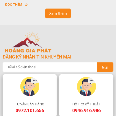
vuông hoặc hình chữ nhật và có độ dày khác nhau.
ĐỌC THÊM
Xem thêm
ĐĂNG KÝ NHẬN TIN KHUYẾN MẠI
Gửi
TƯ VẤN BÁN HÀNG
HỖ TRỢ KỸ THUẬT
0972.101.656
0946.916.986