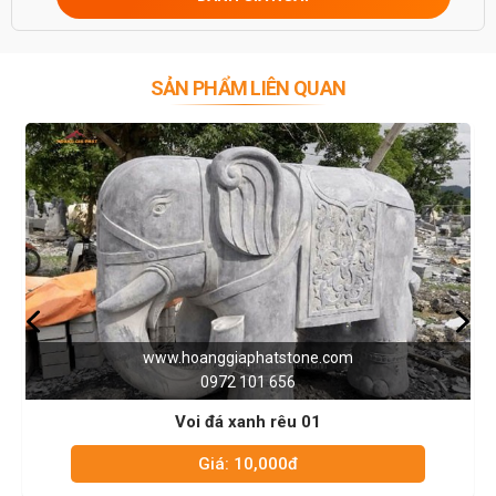
SẢN PHẨM LIÊN QUAN
www.hoanggiaphatstone.com
ww
0972 101 656
Voi đá xanh rêu 01
Giá: 10,000đ