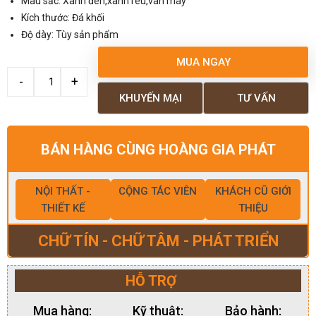
Màu sắc: Xanh đen,xanh rêu,vân mây
Kích thước: Đá khối
Độ dày: Tùy sản phẩm
MUA NGAY
KHUYẾN MẠI
TƯ VẤN
BÁN HÀNG CÙNG HOÀNG GIA PHÁT
NỘI THẤT -
CỘNG TÁC VIÊN
KHÁCH CŨ GIỚI
THIẾT KẾ
THIỆU
CHỮ TÍN - CHỮ TÂM - PHÁT TRIỂN
HỖ TRỢ
Mua hàng:
Kỹ thuật:
Bảo hành: