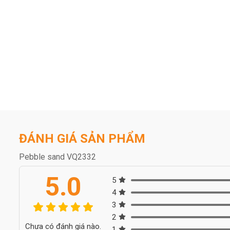
ĐÁNH GIÁ SẢN PHẨM
Pebble sand VQ2332
5.0
5
4
3
2
Chưa có đánh giá nào.
1