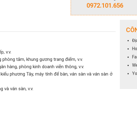
0972.101.656
CÔN
Đị
Ho
, v.v.
Fa
 phòng tắm, khung gương trang điểm, v.v.
We
n hàng, phòng kinh doanh viễn thông, v.v.
Yo
 kiểu phương Tây, máy tính để bàn, ván sàn và ván sàn ở
 và ván sàn, v.v.