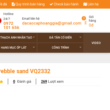
về đá
Quy trình bán hàng
Check bảo hành
Liên hệ
Hotline
Giỏ
0
Email liên hệ
24/7:
hàng
dacaocaphoanggia@gmail.com
0972
0đ
101 656
 THẠCH ANH NHÂN TẠO
ĐÁ TÂN CỔ ĐIỂN
VIDEO
HẠNG MỤC ỐP LÁT
CÔNG TRÌNH
Pebble sand VQ2332
Đánh giá
Lượt xem
0
269