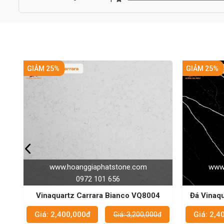
GIẢM 25%
hoanggiaphatstone.com
www.hoanggiaphatston
0972 101 656
0972 101 656
rtz Carrara Bianco VQ8004
Đá Vinaquartz VQ8240w - b
vệ sinh hiệu quả nh
00,000đ
Giá: 2,400,000đ
Giá: 3,200,000đ
Giá: 