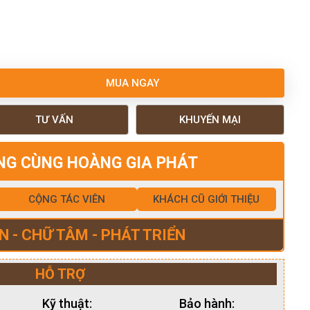
MUA NGAY
TƯ VẤN
KHUYẾN MẠI
NG CÙNG HOÀNG GIA PHÁT
CỘNG TÁC VIÊN
KHÁCH CŨ GIỚI THIỆU
N - CHỮ TÂM - PHÁT TRIỂN
HỖ TRỢ
Kỹ thuật:
Bảo hành: