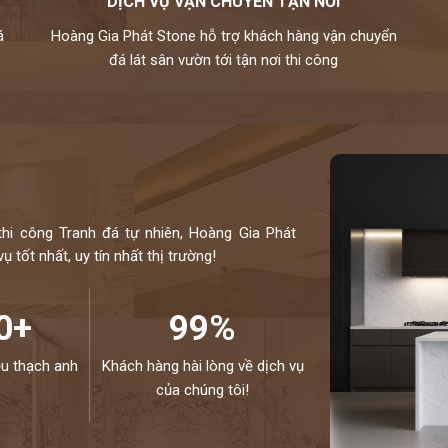
DỊCH VỤ VẬN CHUYỂN TẬN NƠI
á
Hoàng Gia Phát Stone hỗ trợ khách hàng vận chuyển
đá lát sân vườn tới tận nơi thi công
thi công Tranh đá tự nhiên, Hoàng Gia Phát
 tốt nhất, uy tín nhất thị trường!
0+
99%
ệu thạch anh
Khách hàng hài lòng về dịch vụ
của chúng tôi!