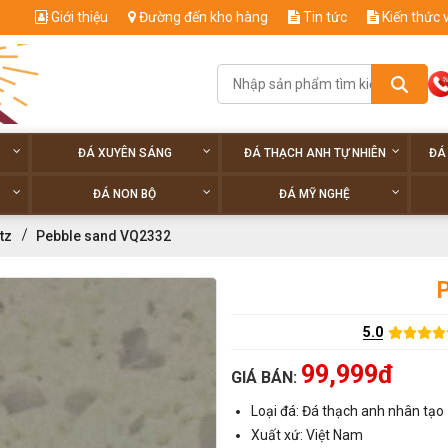
Giới thiệu
Đường đến kho hàng
Tin tức
Kiến thức 
ĐÁ XUYÊN SÁNG
ĐÁ THẠCH ANH TỰ NHIÊN
ĐÁ
ĐÁ NON BỘ
ĐÁ MỸ NGHỆ
tz
Pebble sand VQ2332
5.0
99,999đ
GIÁ BÁN:
Loại đá: Đá thạch anh nhân tạo
Xuất xứ: Việt Nam