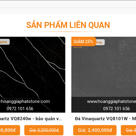
SẢN PHẨM LIÊN QUAN
GIẢM 25%
GI
e.com
www.hoanggiaphatstone.com
0972 101 656
ảo quản và
Đá Vinaquartz VQ8101W - Mặt bàn bếp
ất
đẹp và bền cho mọi gia đình
Giá: 2,400,000đ
3,200,000đ
Giá: 3,200,000đ