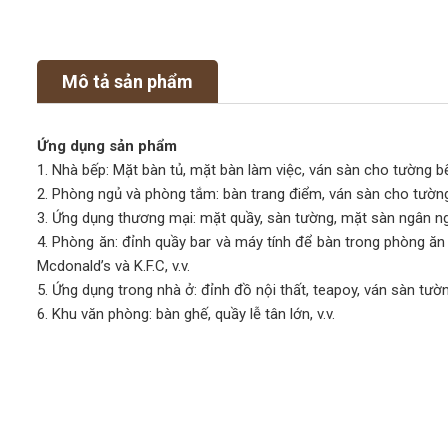
Mô tả sản phẩm
Ứng dụng sản phẩm
1. Nhà bếp: Mặt bàn tủ, mặt bàn làm việc, ván sàn cho tường bếp
2. Phòng ngủ và phòng tắm: bàn trang điểm, ván sàn cho tường
3. Ứng dụng thương mại: mặt quầy, sàn tường, mặt sàn ngân ngâ
4. Phòng ăn: đỉnh quầy bar và máy tính để bàn trong phòng ăn
Mcdonald’s và K.F.C, v.v.
5. Ứng dụng trong nhà ở: đỉnh đồ nội thất, teapoy, ván sàn tường
6. Khu văn phòng: bàn ghế, quầy lễ tân lớn, v.v.