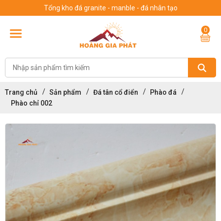
Tổng kho đá granite - manble - đá nhân tạo
0
Trang chủ
Sản phẩm
Đá tân cổ điển
Phào đá
Phào chỉ 002