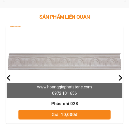
SẢN PHẨM LIÊN QUAN
tone.com
www.hoanggiaphatsto
6
0972 101 656
28
Phào chỉ 027
0đ
Giá: 10,000đ