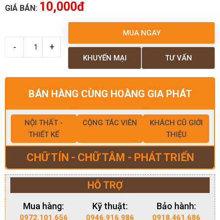
10,000đ
GIÁ BÁN:
MUA NGAY
KHUYẾN MẠI
TƯ VẤN
BÁN HÀNG CÙNG HOÀNG GIA PHÁT
NỘI THẤT -
CỘNG TÁC VIÊN
KHÁCH CŨ GIỚI
THIẾT KẾ
THIỆU
CHỮ TÍN - CHỮ TÂM - PHÁT TRIỂN
HỖ TRỢ
Mua hàng:
Kỹ thuật:
Bảo hành:
0972.101.656
0946.916.986
0918.461.686