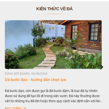
KIẾN THỨC VỀ ĐÁ
ĐĂNG BỞI ADMIN, 06/08/2024
ĐĂN
Dá bước dạo - hướng dẫn chọn lựa
Đá
Đá bước dạo, còn được gọi là đá bước dặm, là loại đá tự nhiên
Hòn
được sử dụng để tạo lối đi trong sân vườn. Đá này thường được
thu
cắt từ những trụ đá lớn hoặc theo quy cách xác định sẵn với hình
tro
vuông hoặc hình chữ nhật và có độ dày khác nhau.
sơn
ĐỌC THÊM
ĐỌ