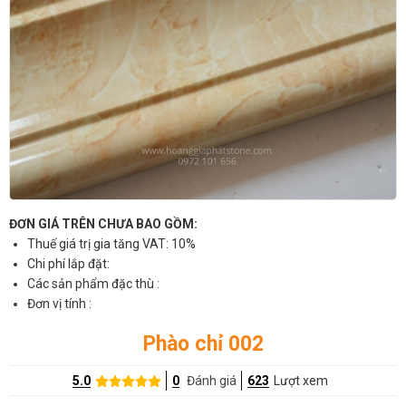
ĐƠN GIÁ TRÊN CHƯA BAO GỒM:
Thuế giá trị gia tăng VAT: 10%
Chi phí lắp đặt:
Các sản phẩm đặc thù :
Đơn vị tính :
Phào chỉ 002
5.0
0
Đánh giá
623
Lượt xem