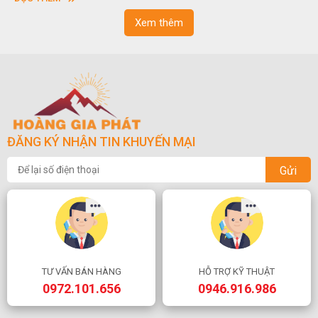
ngo
Xem thêm
ĐĂNG KÝ NHẬN TIN KHUYẾN MẠI
Gửi
TƯ VẤN BÁN HÀNG
HỖ TRỢ KỸ THUẬT
0972.101.656
0946.916.986