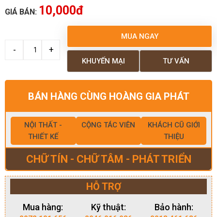
10,000đ
GIÁ BÁN:
MUA NGAY
KHUYẾN MẠI
TƯ VẤN
BÁN HÀNG CÙNG HOÀNG GIA PHÁT
NỘI THẤT -
CỘNG TÁC VIÊN
KHÁCH CŨ GIỚI
THIẾT KẾ
THIỆU
CHỮ TÍN - CHỮ TÂM - PHÁT TRIỂN
HỖ TRỢ
Mua hàng:
Kỹ thuật:
Bảo hành: