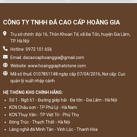
CÔNG TY TNHH ĐÁ CAO CẤP HOÀNG GIA
Trụ sở chính: Đội 16, Thôn Khoan Tế, xã Đa Tốn, huyện Gia Lâm,
TP. Hà Nội
Hotline: 0972 101 656
Email: dacaocaphoanggia@gmail.com
Website: www.hoanggiaphatstone.com
Mã số thuế: 0107851148 ngày cấp 07/04/2016, Nơi cấp: Cục
quản lý xuất nhập cảnh
HỆ THỐNG KHO CHÍNH HÃNG:
Số 1 - Ngõ 61 - Đường giáp hải - Đa tốn - Gia Lâm - Hà Nội
KCN Châu sơn - TP Phủ Lý - Hà Nam
KCN Thụy Vân - TP Việt Trì - Phú Thọ
Đông Trúc - Thạch Thất - Hà Nội
Làng nghề đá Minh Tân - Vĩnh Lộc - Thanh Hóa