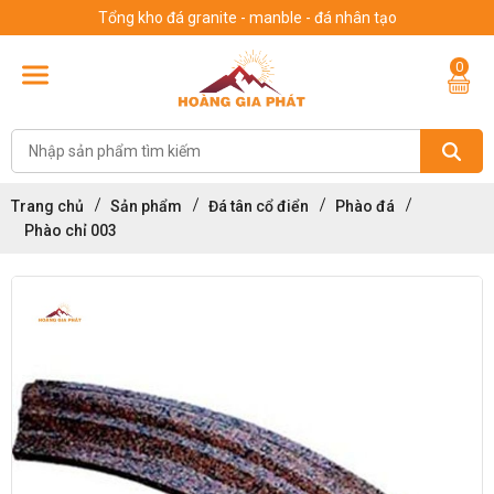
Tổng kho đá granite - manble - đá nhân tạo
0
Trang chủ
Sản phẩm
Đá tân cổ điển
Phào đá
Phào chỉ 003