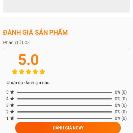
Phào chỉ 003 không có hoa văn đặc sắc nhưng thay vào đó là
những đường nét cong nhẹ, tạo nên vẻ đặc biệt cho phào chỉ.
ĐÁNH GIÁ SẢN PHẨM
Phào chỉ 003
5.0
Chưa có đánh giá nào.
5
0%
(0)
4
0%
(0)
3
0%
(0)
2
0%
(0)
1
0%
(0)
ĐÁNH GIÁ NGAY