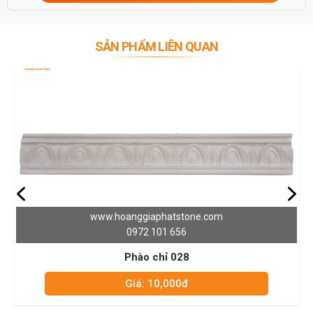
SẢN PHẨM LIÊN QUAN
.hoanggiaphatstone.com
www.ho
0972 101 656
Phào chỉ 028
Giá: 10,000đ