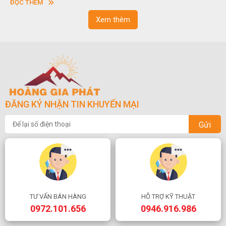
ĐỌC THÊM
Xem thêm
ĐĂNG KÝ NHẬN TIN KHUYẾN MẠI
Gửi
TƯ VẤN BÁN HÀNG
HỖ TRỢ KỸ THUẬT
0972.101.656
0946.916.986