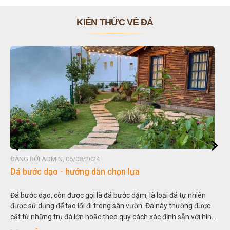
KIẾN THỨC VỀ ĐÁ
ĐĂNG BỞI ADMIN, 06/08/2024
Dá bước dạo - hướng dẫn chọn lựa
Đá bước dạo, còn được gọi là đá bước dặm, là loại đá tự nhiên
được sử dụng để tạo lối đi trong sân vườn. Đá này thường được
cắt từ những trụ đá lớn hoặc theo quy cách xác định sẵn với hình
vuông hoặc hình chữ nhật và có độ dày khác nhau.