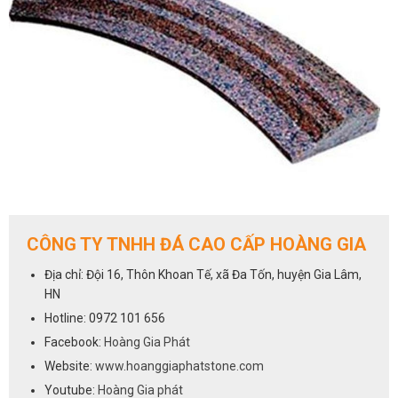
CÔNG TY TNHH ĐÁ CAO CẤP HOÀNG GIA
Địa chỉ: Đội 16, Thôn Khoan Tế, xã Đa Tốn, huyện Gia Lâm,
HN
Hotline: 0972 101 656
Một trong số những thiết kế cho phào chỉ đá được nhiều người
Facebook:
Hoàng Gia Phát
dùng lựa chọn tại Hoàng Gia Phát là phào chỉ 003. Được làm từ đá
Website:
www.hoanggiaphatstone.com
tự nhiên cho nên những vân đá trên phào chỉ rất thật, rất thu hút,
nếu nhìn kỹ chúng ta sẽ thấy được nhiều màu sắc trên phiến đá.
Youtube:
Hoàng Gia phát