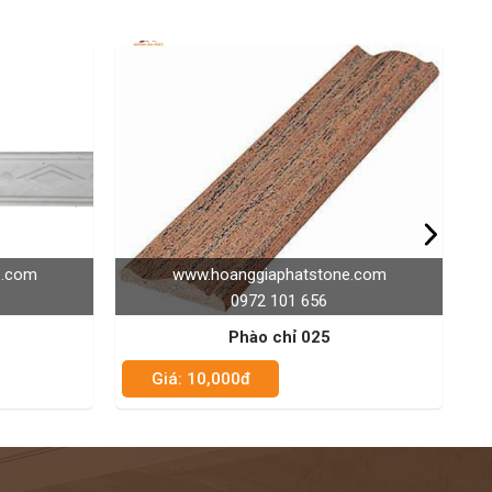
www.hoanggiaphatstone.com
www.hoanggiaphat
0972 101 656
0972 101 6
Phào chỉ 025
Phào chỉ 
á: 10,000đ
Giá: 10,000đ