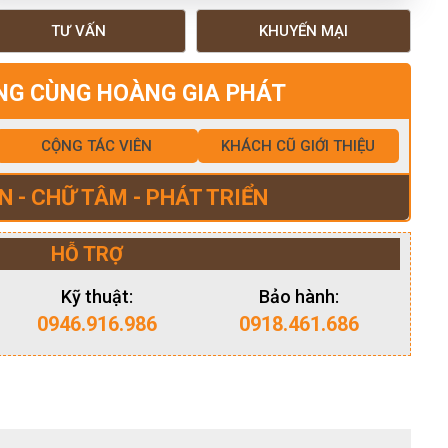
TƯ VẤN
KHUYẾN MẠI
NG CÙNG HOÀNG GIA PHÁT
CỘNG TÁC VIÊN
KHÁCH CŨ GIỚI THIỆU
N - CHỮ TÂM - PHÁT TRIỂN
HỖ TRỢ
Kỹ thuật:
Bảo hành:
0946.916.986
0918.461.686