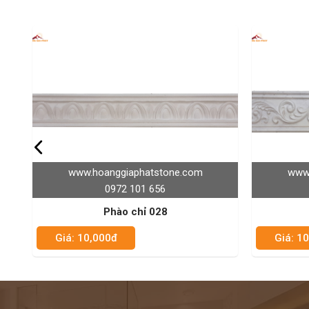
nggiaphatstone.com
www.hoanggiaphatstone.c
0972 101 656
0972 101 656
Phào chỉ 028
Phào chỉ 027
0đ
Giá: 10,000đ