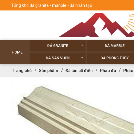
Tổng kho đá granite - manble - đá nhân tạo
ĐÁ GRANITE
ĐÁ MARBLE
HOME
ĐÁ SÂN VƯỜN
ĐÁ PHONG THỦY
Trang chủ
Sản phẩm
Đá tân cổ điển
Phào đá
Phào 