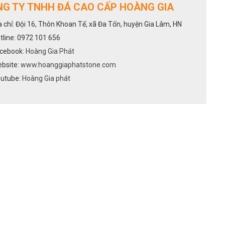
G TY TNHH ĐÁ CAO CẤP HOÀNG GIA
a chỉ: Đội 16, Thôn Khoan Tế, xã Đa Tốn, huyện Gia Lâm, HN
tline: 0972 101 656
cebook:
Hoàng Gia Phát
bsite:
www.hoanggiaphatstone.com
utube:
Hoàng Gia phát