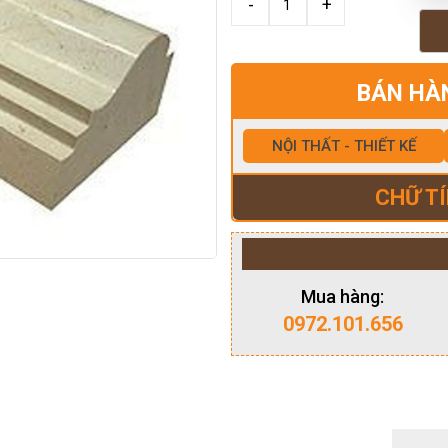
BÁN HÀ
NỘI THẤT - THIẾT KẾ
CHỮ TÍ
Mua hàng:
0972.101.656