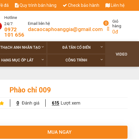
về đá
Quy trình bán hàng
Check bảo hành
Liên hệ
Hotline
Giỏ
0
Email liên hệ
24/7:
hàng
dacaocaphoanggia@gmail.com
0972
0đ
101 656
 THẠCH ANH NHÂN TẠO
ĐÁ TÂN CỔ ĐIỂN
VIDEO
HẠNG MỤC ỐP LÁT
CÔNG TRÌNH
Phào chỉ 009
Đánh giá
Lượt xem
0
615
MUA NGAY