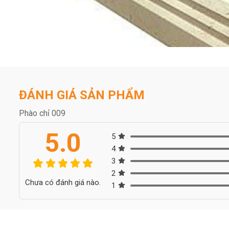
ĐÁNH GIÁ SẢN PHẨM
Phào chỉ 009
5.0
5
4
3
2
Chưa có đánh giá nào.
1