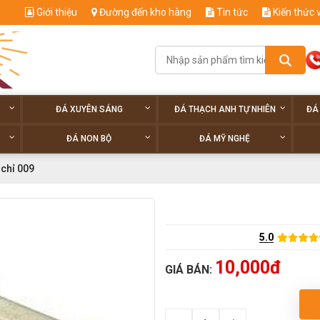
Giới thiệu
Đường đến kho hàng
Tin tức
Kiến thức 
ĐÁ XUYÊN SÁNG
ĐÁ THẠCH ANH TỰ NHIÊN
ĐÁ
ĐÁ NON BỘ
ĐÁ MỸ NGHỆ
chỉ 009
5.0
10,000đ
GIÁ BÁN: