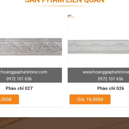
om
www.hoanggiaphatstone.com
0972 101 656
Phào chỉ 026
Giá: 10,000đ
Gi