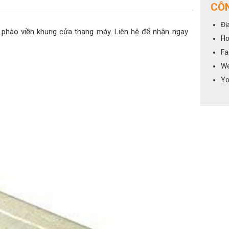
CÔN
Đị
 phào viền khung cửa thang máy. Liên hệ để nhận ngay
Ho
Fa
We
Yo