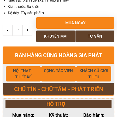
Màu sắc: Xanh đen,xanh rêu,vân mây
Kích thước: Đá khối
Độ dày: Tùy sản phẩm
MUA NGAY
KHUYẾN MẠI
TƯ VẤN
BÁN HÀNG CÙNG HOÀNG GIA PHÁT
NỘI THẤT -
CỘNG TÁC VIÊN
KHÁCH CŨ GIỚI
THIẾT KẾ
THIỆU
CHỮ TÍN - CHỮ TÂM - PHÁT TRIỂN
HỖ TRỢ
Mua hàng:
Kỹ thuật:
Bảo hành: