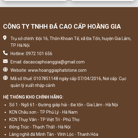
CÔNG TY TNHH ĐÁ CAO CẤP HOÀNG GIA
Trụ sở chính: Đội 16, Thôn Khoan Tế, xã Đa Tốn, huyện Gia Lâm,
TP. Hà Nội
Hotline: 0972 101 656
Email: dacaocaphoanggia@gmail.com
Website: www.hoanggiaphatstone.com
Mã số thuế: 0107851148 ngày cấp 07/04/2016, Nơi cấp: Cục
quản lý xuất nhập cảnh
HỆ THỐNG KHO CHÍNH HÃNG:
Số 1 - Ngõ 61 - Đường giáp hải - Đa tốn - Gia Lâm - Hà Nội
KCN Châu sơn - TP Phủ Lý - Hà Nam
KCN Thụy Vân - TP Việt Trì - Phú Thọ
Đông Trúc - Thạch Thất - Hà Nội
Làng nghề đá Minh Tân - Vĩnh Lộc - Thanh Hóa