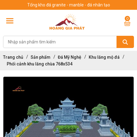
Tổng kho đá granite - manble - đá nhân tạo
0
Trang chủ
Sản phẩm
Đá Mỹ Nghệ
Khu lăng mộ đá
Phối cảnh khu lăng chùa 768x534