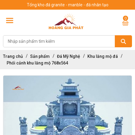
Tổng kho đá granite - manble - đá nhân tạo
0
Trang chủ
Sản phẩm
Đá Mỹ Nghệ
Khu lăng mộ đá
Phối cảnh khu lăng mộ 768x564