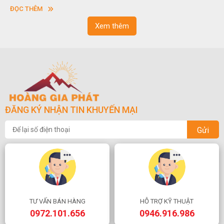
vuông hoặc hình chữ nhật và có độ dày khác nhau.
ĐỌC THÊM
Xem thêm
ĐĂNG KÝ NHẬN TIN KHUYẾN MẠI
Gửi
TƯ VẤN BÁN HÀNG
HỖ TRỢ KỸ THUẬT
0972.101.656
0946.916.986