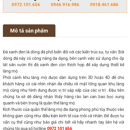
0972.101.656
0946.916.986
0918.461.686
Mô tả sản phẩm
Đá xanh đen là dòng đá phổ biến đối với các kiến trúc sư, tư vấn. Bởi
dòng đá này có công năng da dạng, bên cạnh việc sử dụng cho ốp
lát sân vườn thì đá xanh đen còn thích hợp để xây dựng thiết kế
lăng mộ.
Phối cảnh khu lăng mộ được dàn dựng trên 3D hoặc 4D để cho
khách hàng có cái nhìn nhận đa chiều về mặt tổng quan khu lăng
mộ cũng như hình dung được vị trí sắp xếp của các vị trí . Đầu tiên
chúng ta sẽ dễ dàng nhận thấy hàng rào lan can bao bọc xung
quanh và bên trong là quần thể lăng mộ.
Kích thước của quần thể lăng mộ đa dạng phong phú tùy thuộc vào
không gian cũng như điều kiện kinh tế của mỗi cá nhân. Để được tư
vấn cụ thể cũng như báo giá chi tiết về hãy nhanh tay liên hệ với
chúng tôi qua số hotline
0972 101 656