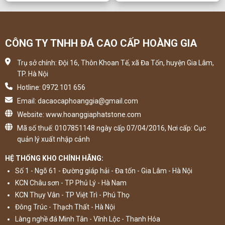
CÔNG TY TNHH ĐÁ CAO CẤP HOÀNG GIA
Trụ sở chính: Đội 16, Thôn Khoan Tế, xã Đa Tốn, huyện Gia Lâm,
TP. Hà Nội
Hotline: 0972 101 656
Email: dacaocaphoanggia@gmail.com
Website: www.hoanggiaphatstone.com
Mã số thuế: 0107851148 ngày cấp 07/04/2016, Nơi cấp: Cục
quản lý xuất nhập cảnh
HỆ THỐNG KHO CHÍNH HÃNG:
Số 1 - Ngõ 61 - Đường giáp hải - Đa tốn - Gia Lâm - Hà Nội
KCN Châu sơn - TP Phủ Lý - Hà Nam
KCN Thụy Vân - TP Việt Trì - Phú Thọ
Đông Trúc - Thạch Thất - Hà Nội
Làng nghề đá Minh Tân - Vĩnh Lộc - Thanh Hóa