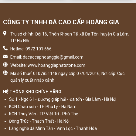
CÔNG TY TNHH ĐÁ CAO CẤP HOÀNG GIA
Trụ sở chính: Đội 16, Thôn Khoan Tế, xã Đa Tốn, huyện Gia Lâm,
TP. Hà Nội
Hotline: 0972 101 656
Email: dacaocaphoanggia@gmail.com
Website: www.hoanggiaphatstone.com
Mã số thuế: 0107851148 ngày cấp 07/04/2016, Nơi cấp: Cục
quản lý xuất nhập cảnh
HỆ THỐNG KHO CHÍNH HÃNG:
Số 1 - Ngõ 61 - Đường giáp hải - Đa tốn - Gia Lâm - Hà Nội
KCN Châu sơn - TP Phủ Lý - Hà Nam
KCN Thụy Vân - TP Việt Trì - Phú Thọ
Đông Trúc - Thạch Thất - Hà Nội
Làng nghề đá Minh Tân - Vĩnh Lộc - Thanh Hóa