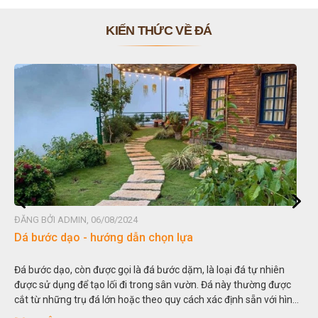
KIẾN THỨC VỀ ĐÁ
MIN, 06/08/2024
ĐĂNG BỞI ADMIN
ạo - hướng dẫn chọn lựa
Đá non bộ - 
, còn được gọi là đá bước dặm, là loại đá tự nhiên
Hòn non bộ đượ
g để tạo lối đi trong sân vườn. Đá này thường được
thu nhỏ, đưa m
g trụ đá lớn hoặc theo quy cách xác định sẵn với hình
trong các vườn 
hình chữ nhật và có độ dày khác nhau.
sơn”. Nghệ thu