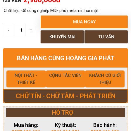
GIÁ BÁN:
Chất liệu: Gỗ công nghiệp MDF phủ melamin hai mặt
MUA NGAY
KHUYẾN MẠI
TƯ VẤN
BÁN HÀNG CÙNG HOÀNG GIA PHÁT
NỘI THẤT -
CỘNG TÁC VIÊN
KHÁCH CŨ GIỚI
THIẾT KẾ
THIỆU
CHỮ TÍN - CHỮ TÂM - PHÁT TRIỂN
HỖ TRỢ
Mua hàng:
Kỹ thuật:
Bảo hành: