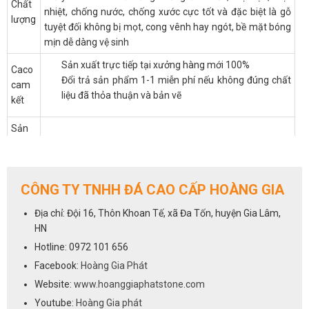
Chất
nhiệt, chống nước, chống xước cực tốt và đặc biệt là gỗ
lượng
tuyệt đối không bị mọt, cong vênh hay ngót, bề mặt bóng
mịn dễ dàng vệ sinh
Sản xuất trực tiếp tại xưởng hàng mới 100%
Caco
Đổi trả sản phẩm 1-1 miễn phí nếu không đúng chất
cam
liệu đã thỏa thuận và bản vẽ
kết
Sản
xuất
Quý khách có thể đặt hàng theo kích thước chất liệu màu
theo
sắc theo yêu cầu
yêu
CÔNG TY TNHH ĐÁ CAO CẤP HOÀNG GIA
cầu
Miễn phí tư vấn khảo sát đo đạc tại nhà
Địa chỉ: Đội 16, Thôn Khoan Tế, xã Đa Tốn, huyện Gia Lâm,
Miễn phí thiết kế 2D-3D
HN
Ưu
Miễn phí vận chuyển và lắp đặt Hà Nội đơn hàng trên
đãi
Hotline: 0972 101 656
10tr
Facebook:
Hoàng Gia Phát
Website:
www.hoanggiaphatstone.com
Youtube:
Hoàng Gia phát