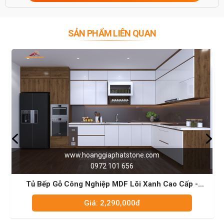
SẢN PHẨM LIÊN QUAN
phatstone.com
www.hoanggiapha
01 656
0972 101
MDF Lõi Xanh Cao Cấp -
Tủ bếp MDF phủ Acr
001
290,000đ
Giá: 4,250