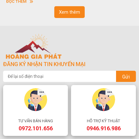
ĐỌC THÊM
ngoạn và phong
Xem thêm
ĐĂNG KÝ NHẬN TIN KHUYẾN MẠI
Gửi
TƯ VẤN BÁN HÀNG
HỖ TRỢ KỸ THUẬT
0972.101.656
0946.916.986