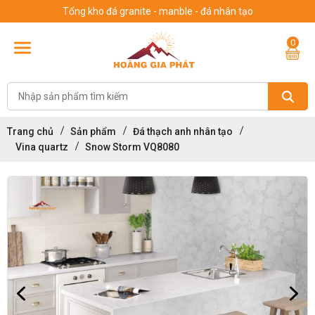
Tổng kho đá granite - manble - đá nhân tạo
0
Trang chủ
Sản phẩm
Đá thạch anh nhân tạo
Vina quartz
Snow Storm VQ8080