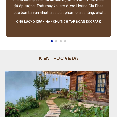
đá ốp tường. Thật may khi tìm được Hoàng Gia Phát,
các bạn tư vấn nhiệt tình, sản phẩm chính hãng, chất
lượng tốt, giá hợp lý, hỗ trợ tận tình.
ÔNG LƯƠNG XUÂN HÀ
/
CHỦ TỊCH TẬP ĐOÀN ECOPARK
KIẾN THỨC VỀ ĐÁ