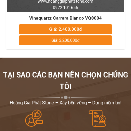
www.hoanggiaphatstone.com
0972 101 656
Vinaquartz Carrara Bianco VQ8004
Đá Vinaqua
Giá: 2,400,000đ
Giá: 3,200,000đ
TẠI SAO CÁC BẠN NÊN CHỌN CHÚNG
TÔI
Hoàng Gia Phát Stone – Xây bền vững – Dựng niềm tin!