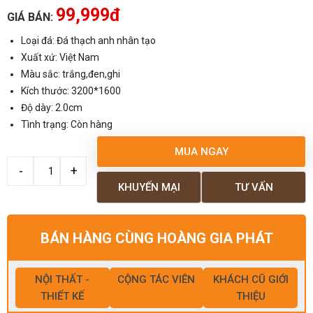
99,999đ
GIÁ BÁN:
Loại đá: Đá thạch anh nhân tạo
Xuất xứ: Việt Nam
Màu sắc: trắng,đen,ghi
Kích thước: 3200*1600
Độ dày: 2.0cm
Tình trạng: Còn hàng
MUA NGAY
KHUYẾN MẠI
TƯ VẤN
BÁN HÀNG CÙNG HOÀNG GIA PHÁT
NỘI THẤT -
CỘNG TÁC VIÊN
KHÁCH CŨ GIỚI
THIẾT KẾ
THIỆU