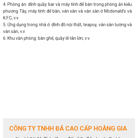
4. Phòng ăn: đỉnh quầy bar và máy tính để bàn trong phòng ăn kiểu
phương Tây, máy tính để bàn, ván sàn và ván sàn ở Mcdonald’s và
K.F.C, v.v.
5. Ứng dụng trong nhà ở: đỉnh đồ nội thất, teapoy, ván sàn tường và
ván sàn, v.v.
6. Khu văn phòng: bàn ghế, quầy lễ tân lớn, v.v.
CÔNG TY TNHH ĐÁ CAO CẤP HOÀNG GIA