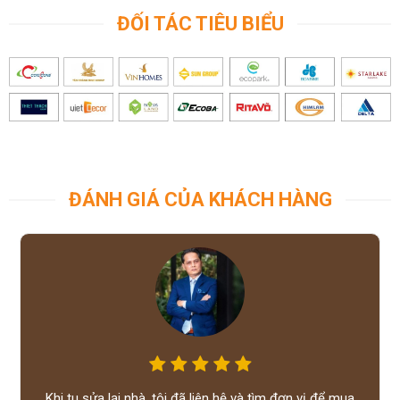
ĐỐI TÁC TIÊU BIỂU
ĐÁNH GIÁ CỦA KHÁCH HÀNG
Khi tu sửa lại nhà, tôi đã liên hệ và tìm đơn vị để mua