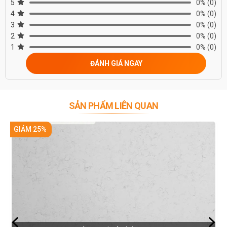
5
0%
(0)
4
0%
(0)
3
0%
(0)
2
0%
(0)
1
0%
(0)
ĐÁNH GIÁ NGAY
SẢN PHẨM LIÊN QUAN
%
GIẢM 25%