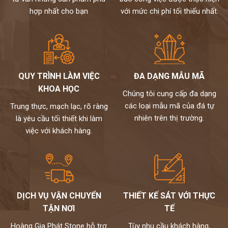
hợp nhất cho bạn
với mức chi phí tối thiểu nhất.
QUY TRÌNH LÀM VIỆC
ĐA DẠNG MẪU MÃ
KHOA HỌC
Chúng tôi cung cấp đa dạng
các loại mẫu mã của đá tự
Trung thực, mạch lạc, rõ ràng
nhiên trên thị trường.
là yêu cầu tối thiết khi làm
việc với khách hàng.
DỊCH VỤ VẬN CHUYỂN
THIẾT KẾ SÁT VỚI THỰC
TẬN NƠI
TẾ
Hoàng Gia Phát Stone hỗ trợ
Tùy nhu cầu khách hàng,