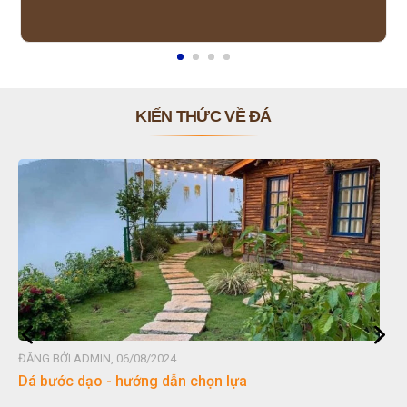
KIẾN THỨC VỀ ĐÁ
ĐĂNG BỞI ADMIN, 06/08/2024
Đá non bộ - cách lựa chọn non bộ đẹp