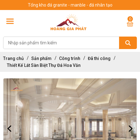
Tổng kho đá granite - manble - đá nhân tạo
0
Trang chủ
Sản phẩm
Công trình
Đã thi công
Thiết Kế Lát Sàn Biệt Thự Đá Hoa Văn