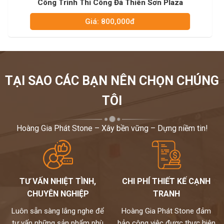
Công Trình Thi Công Đá Bảo Hiểm Bảo Việt
Giá: 800,000đ
TẠI SAO CÁC BẠN NÊN CHỌN CHÚNG
TÔI
Hoàng Gia Phát Stone – Xây bền vững – Dựng niềm tin!
TƯ VẤN NHIỆT TÌNH,
CHI PHÍ THIẾT KẾ CẠNH
CHUYÊN NGHIỆP
TRANH
Luôn sẵn sàng lắng nghe để
Hoàng Gia Phát Stone đảm
tư vấn những sản phẩm phù
bảo công việc được thực hiện