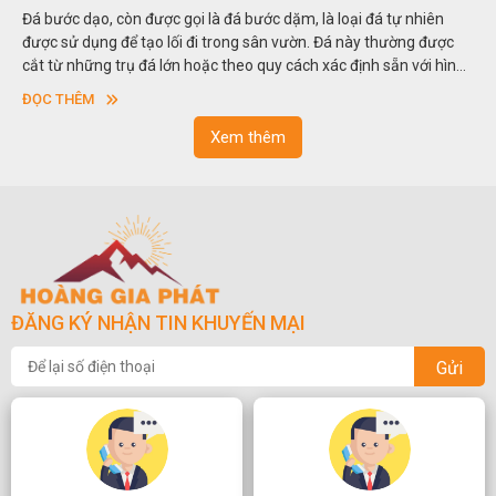
Hòn non bộ được biết đến là một nghệ thuật xây dựng, sắp đặt,
thu nhỏ, đưa mô hình những ngọn núi to lớn ngoài tự nhiên vào
trong các vườn cảnh. Hay nói một cách khác, người ta gọi là “giả
sơn”. Nghệ thuật hòn non bộ nhằm phục vụ cho mục đích thưởng
ĐỌC THÊM
ngoạn và phong thủy trong cuộc sống.
Xem thêm
ĐĂNG KÝ NHẬN TIN KHUYẾN MẠI
Gửi