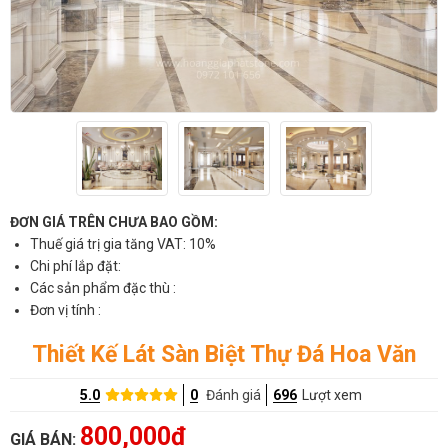
ĐƠN GIÁ TRÊN CHƯA BAO GỒM:
Thuế giá trị gia tăng VAT: 10%
Chi phí lắp đặt:
Các sản phẩm đặc thù :
Đơn vị tính :
Thiết Kế Lát Sàn Biệt Thự Đá Hoa Văn
5.0
0
Đánh giá
696
Lượt xem
800,000đ
GIÁ BÁN: