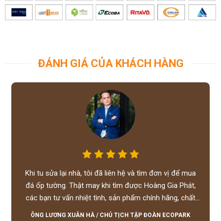
ĐÁNH GIÁ CỦA KHÁCH HÀNG
Khi tu sửa lại nhà, tôi đã liên hệ và tìm đơn vị để mua
đá ốp tường. Thật may khi tìm được Hoàng Gia Phát,
các bạn tư vấn nhiệt tình, sản phẩm chính hãng, chất
lượng tốt, giá hợp lý, hỗ trợ tận tình.
ÔNG LƯƠNG XUÂN HÀ
/
CHỦ TỊCH TẬP ĐOÀN ECOPARK