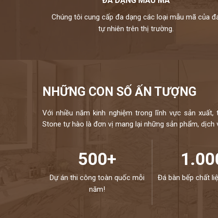
ĐA DẠNG MẪU MÃ
xanh lá, đen, xanh
Chúng tôi cung cấp đa dạng các loại mẫu mã của đ
kho đá hoàng gia phát là nhà phân phối và thi công đá t
tự nhiên trên thị trường.
hữu bộ sưu tập tranh đá tự nhiên ốp tường cao cấp với n
đều được nhập khẩu trực tiếp từ các nhà cung cấp hàng đầ
chuyên ng
Mọi nhu cầu, xin vui lòng liên hệ H
NHỮNG CON SỐ ẤN TƯỢNG
Với nhiều năm kinh nghiệm trong lĩnh vực sản xuất, 
Stone tự hào là đơn vị mang lại những sản phẩm, dịch vụ
500+
1.00
Dự án thi công toàn quốc mỗi
Đá bàn bếp chất li
năm!