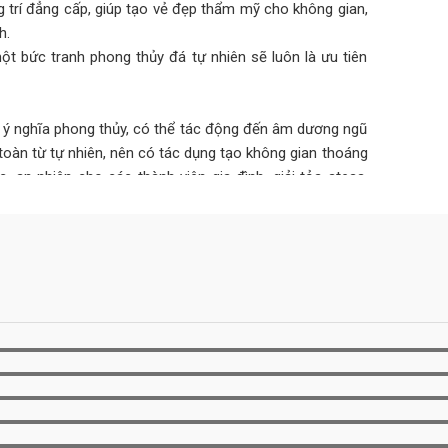
 trí đẳng cấp, giúp tạo vẻ đẹp thẩm mỹ cho không gian,
h.
ột bức tranh phong thủy đá tự nhiên sẽ luôn là ưu tiên
ó ý nghĩa phong thủy, có thể tác động đến âm dương ngũ
toàn từ tự nhiên, nên có tác dụng tạo không gian thoáng
an nhiên cho các thành viên gia đình, giải tỏa stess,
hợp với mệnh còn mang đến may mắn, tài lộc, hóa giải
, sự nghiệp.
n đến 30 năm không hỏng hóc, xuống cấp như các vật liệu
 1 bức tranh đá tự nhiên ốp tường có thể lớn nhưng tính
hiệu quả kinh tế cao hơn rất nhiều.
dụng sẽ bị xuống màu, bong tróc, mối mọt… gây mất thẩm
hiên có thể khắc phục hoàn toàn được những nhược điểm
 tốn quá nhiều công sức, bảo trì bảo dưỡng mà vẫn luôn