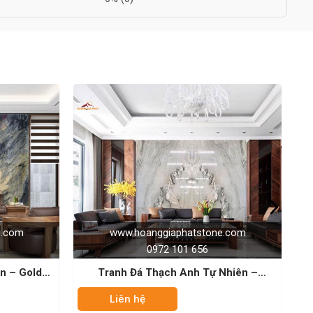
nggiaphatstone.com
www.hoanggiaphatstone.c
0972 101 656
0972 101 656
Thạch Anh Tự Nhiên –
Tranh Đá Thạch Anh Tự Nhiên C
Calacata
Blue Velvet
Liên hệ