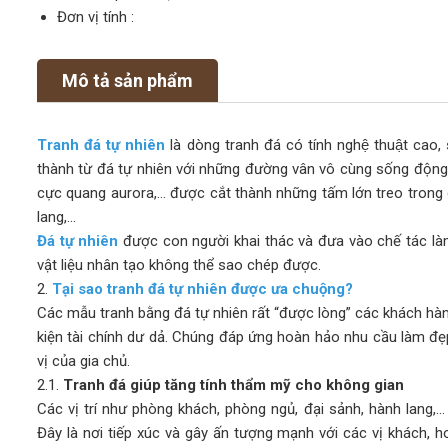
Đơn vị tính :
Mô tả sản phẩm
Tranh đá tự nhiên
là dòng tranh đá có tính nghệ thuật c
thành từ đá tự nhiên với những đường vân vô cùng sống động, 
cực quang aurora,… được cắt thành những tấm lớn treo trong 
lang,…
Đá tự nhiên
được con người khai thác và đưa vào chế tác là
vật liệu nhân tạo không thể sao chép được.
2.
Tại sao tranh đá tự nhiên được ưa chuộng?
Các mẫu tranh bằng đá tự nhiên rất “được lòng” các khách hàn
kiện tài chính dư dả. Chúng đáp ứng hoàn hảo nhu cầu làm đẹ
vị của gia chủ.
2.1.
Tranh đá giúp tăng tính thẩm mỹ cho không gian
Các vị trí như phòng khách, phòng ngủ, đại sảnh, hành lang,… 
Đây là nơi tiếp xúc và gây ấn tượng mạnh với các vị khách, h