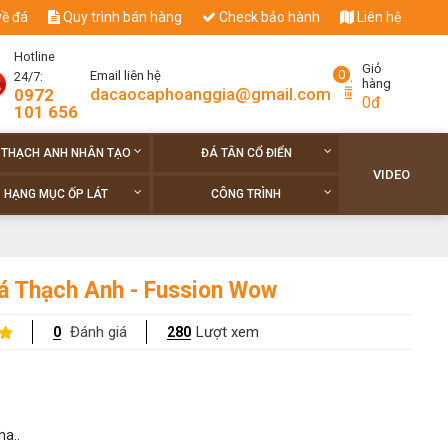
về đá
Quy trình bán hàng
Check bảo hành
Liên hệ
Hotline
Giỏ
0
Email liên hệ
24/7:
hàng
dacaocaphoanggia@gmail.com
0972
0đ
101 656
 THẠCH ANH NHÂN TẠO
ĐÁ TÂN CỔ ĐIỂN
VIDEO
HẠNG MỤC ỐP LÁT
CÔNG TRÌNH
á Thạch Anh - Fussion Wow
Đánh giá
Lượt xem
0
280
ha..