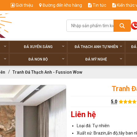
Giới thiệu
Đường đến kho hàng
Tin tức
Kiến thức 
ĐÁ XUYÊN SÁNG
ĐÁ THẠCH ANH TỰ NHIÊN
ĐÁ
ĐÁ NON BỘ
ĐÁ MỸ NGHỆ
iên
Tranh Đá Thạch Anh - Fussion Wow
Tranh Đ
5.0
Liên hệ
Loại đá: Tự nhiên
Xuất xứ: Brazin,ấn độ,tây ban n