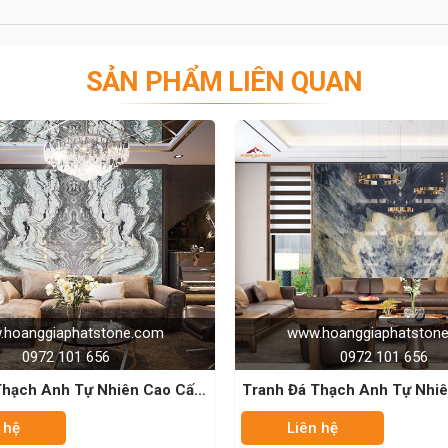
SẢN PHẨM LIÊN QUAN
n duy nhất để trang trí nội thất phòng khách hoặc phòng
đá là độc nhất và không trùng lặp.
m đá có bề mặt tương đối giống nhau và kích thước khá
Tranh đá đối xứng 2 phía có đường vân giống nhau nên
ng nhau, và phù hợp cho những không gian rộng rãi, yêu
nhà hàng, khách sạn, trung tâm thương mại, trung tâm
ười nhìn không thể rời mắt.
www.hoanggiaphatstone.com
www.hoa
0972 101 656
ói về tranh đá tự nhiên. Chúng nổi tiếng với khả năng
Tranh Đá Thạch Anh Tự Nhiên – Golden
Tranh Đá 
heo đó, khi thi công người ta thường lắp đặt hệ thống
Flame
uyền diệu trong nhà.
Liên hệ
Liên hệ