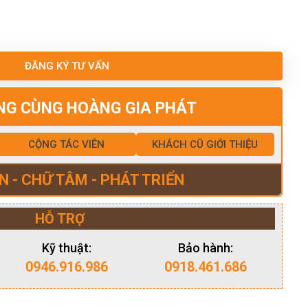
ĐĂNG KÝ TƯ VẤN
NG CÙNG HOÀNG GIA PHÁT
CỘNG TÁC VIÊN
KHÁCH CŨ GIỚI THIỆU
N - CHỮ TÂM - PHÁT TRIỂN
HỖ TRỢ
Kỹ thuật:
Bảo hành:
0946.916.986
0918.461.686