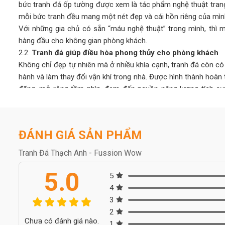
bức tranh đá ốp tường được xem là tác phẩm nghệ thuật trang
mỗi bức tranh đều mang một nét đẹp và cái hồn riêng của mìn
Với những gia chủ có sẵn “máu nghệ thuật” trong mình, thì m
hàng đầu cho không gian phòng khách.
2.2.
Tranh đá giúp điều hòa phong thủy cho phòng khách
Không chỉ đẹp tự nhiên mà ở nhiều khía cạnh, tranh đá còn c
hành và làm thay đổi vận khí trong nhà. Được hình thành hoàn 
đãng, mở rộng tầm nhìn, đem đến nguồn năng lượng tích cực, 
căng thẳng mệt mỏi.
Người ta quan niệm, khi chọn tranh đá tự nhiên có màu sắc 
những xui xẻo, giúp gia chủ thuận lợi phát triển trong công việc
ĐÁNH GIÁ SẢN PHẨM
2.3.
Bền bỉ với thời gian, dễ vệ sinh lau chùi
Tranh đá tự nhiên bền bỉ cùng thời gian, cho tuổi thọ cao lê
Tranh Đá Thạch Anh - Fussion Wow
như: gỗ, sơn, nhựa,… thông thường. Chi phí đầu tư ban đầu cho
5.0
về lâu dài cũng như ưu điểm mà loại tranh này mang lại thì có 
5
Nếu như các chất liệu sơn, gỗ, nhựa,… sau một thời gian sử 
4
mỹ, tốn thời gian và tiền bạc để sửa chữa thì tranh đá tự n
3
này.
2
Chưa có đánh giá nào.
Ngoài ra, tranh đá tự nhiên dễ dàng vệ sinh, lau chùi, không
1