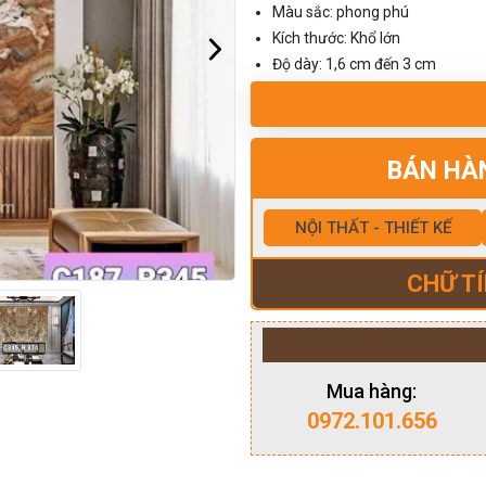
Màu sắc: phong phú
Kích thước: Khổ lớn
Độ dày: 1,6 cm đến 3 cm
BÁN HÀ
NỘI THẤT - THIẾT KẾ
CHỮ TÍ
Mua hàng:
0972.101.656