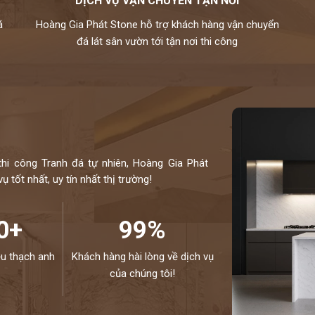
DỊCH VỤ VẬN CHUYỂN TẬN NƠI
, xanh biển,…
á
Hoàng Gia Phát Stone hỗ trợ khách hàng vận chuyển
ự nhiên chuyên nghiệp. Hiện nay, chúng tôi đang sở
đá lát sân vườn tới tận nơi thi công
hiều mẫu mã độc đáo và kích thước đa dạng. Toàn bộ
u thế giới và kiểm định kỹ lưỡng theo một quy trình
hiệp.
otline 0972101656 - 0946916986
thi công Tranh đá tự nhiên, Hoàng Gia Phát
 tốt nhất, uy tín nhất thị trường!
0+
99%
ệu thạch anh
Khách hàng hài lòng về dịch vụ
của chúng tôi!