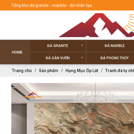
Tổng kho đá granite - manble - đá nhân tạo
ĐÁ GRANITE
ĐÁ MARBLE
HOME
ĐÁ SÂN VƯỜN
ĐÁ PHONG THỦY
Trang chủ
Sản phẩm
Hạng Mục Ốp Lát
Tranh đá tự nh