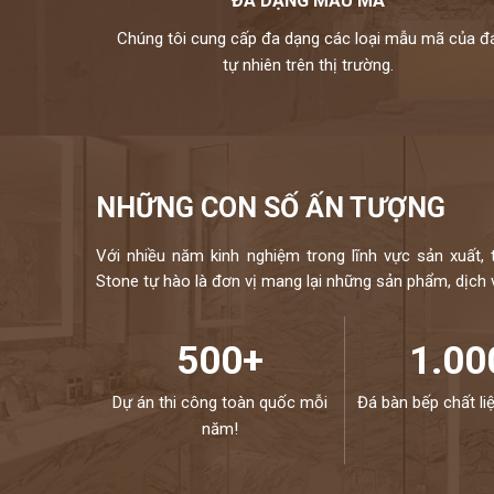
ĐA DẠNG MẪU MÃ
xanh lá, đen, xanh
Chúng tôi cung cấp đa dạng các loại mẫu mã của đ
kho đá hoàng gia phát là nhà phân phối và thi công đá t
tự nhiên trên thị trường.
hữu bộ sưu tập tranh đá tự nhiên ốp tường cao cấp với n
đều được nhập khẩu trực tiếp từ các nhà cung cấp hàng đầ
chuyên ng
Mọi nhu cầu, xin vui lòng liên hệ H
NHỮNG CON SỐ ẤN TƯỢNG
Với nhiều năm kinh nghiệm trong lĩnh vực sản xuất, 
Stone tự hào là đơn vị mang lại những sản phẩm, dịch vụ
500+
1.00
Dự án thi công toàn quốc mỗi
Đá bàn bếp chất li
năm!