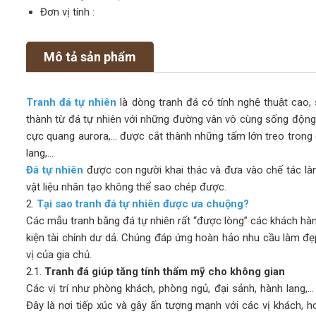
Đơn vị tính :
Mô tả sản phẩm
Tranh đá tự nhiên
là dòng tranh đá có tính nghệ thuật c
thành từ đá tự nhiên với những đường vân vô cùng sống động, 
cực quang aurora,… được cắt thành những tấm lớn treo trong 
lang,…
Đá tự nhiên
được con người khai thác và đưa vào chế tác là
vật liệu nhân tạo không thể sao chép được.
2.
Tại sao tranh đá tự nhiên được ưa chuộng?
Các mẫu tranh bằng đá tự nhiên rất “được lòng” các khách hàn
kiện tài chính dư dả. Chúng đáp ứng hoàn hảo nhu cầu làm đẹ
vị của gia chủ.
2.1.
Tranh đá giúp tăng tính thẩm mỹ cho không gian
Các vị trí như phòng khách, phòng ngủ, đại sảnh, hành lang,… 
Đây là nơi tiếp xúc và gây ấn tượng mạnh với các vị khách, h