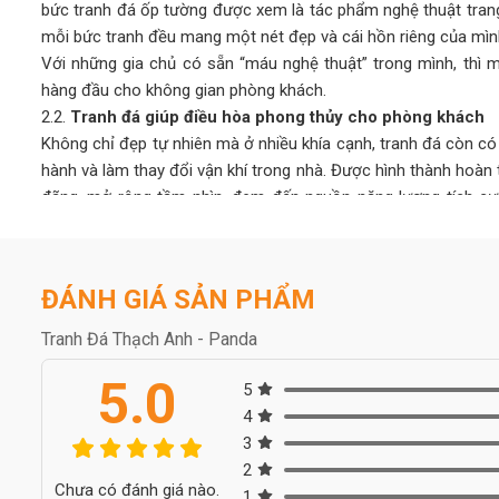
bức tranh đá ốp tường được xem là tác phẩm nghệ thuật trang
mỗi bức tranh đều mang một nét đẹp và cái hồn riêng của mìn
Với những gia chủ có sẵn “máu nghệ thuật” trong mình, thì m
hàng đầu cho không gian phòng khách.
2.2.
Tranh đá giúp điều hòa phong thủy cho phòng khách
Không chỉ đẹp tự nhiên mà ở nhiều khía cạnh, tranh đá còn c
hành và làm thay đổi vận khí trong nhà. Được hình thành hoàn 
đãng, mở rộng tầm nhìn, đem đến nguồn năng lượng tích cực, 
căng thẳng mệt mỏi.
Người ta quan niệm, khi chọn tranh đá tự nhiên có màu sắc 
những xui xẻo, giúp gia chủ thuận lợi phát triển trong công việc
ĐÁNH GIÁ SẢN PHẨM
2.3.
Bền bỉ với thời gian, dễ vệ sinh lau chùi
Tranh đá tự nhiên bền bỉ cùng thời gian, cho tuổi thọ cao lê
Tranh Đá Thạch Anh - Panda
như: gỗ, sơn, nhựa,… thông thường. Chi phí đầu tư ban đầu cho
5.0
về lâu dài cũng như ưu điểm mà loại tranh này mang lại thì có 
5
Nếu như các chất liệu sơn, gỗ, nhựa,… sau một thời gian sử 
4
mỹ, tốn thời gian và tiền bạc để sửa chữa thì tranh đá tự n
3
này.
2
Chưa có đánh giá nào.
Ngoài ra, tranh đá tự nhiên dễ dàng vệ sinh, lau chùi, không
1