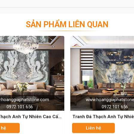
SẢN PHẨM LIÊN QUAN
n duy nhất để trang trí nội thất phòng khách hoặc phòng
đá là độc nhất và không trùng lặp.
m đá có bề mặt tương đối giống nhau và kích thước khá
Tranh đá đối xứng 2 phía có đường vân giống nhau nên
ng nhau, và phù hợp cho những không gian rộng rãi, yêu
nhà hàng, khách sạn, trung tâm thương mại, trung tâm
ười nhìn không thể rời mắt.
www.hoanggiaphatstone.com
www.
0972 101 656
ói về tranh đá tự nhiên. Chúng nổi tiếng với khả năng
p-
Tranh Đá Thạch Anh Tự Nhiên – Golden
Tranh 
heo đó, khi thi công người ta thường lắp đặt hệ thống
Flame
uyền diệu trong nhà.
Liên hệ
Liên