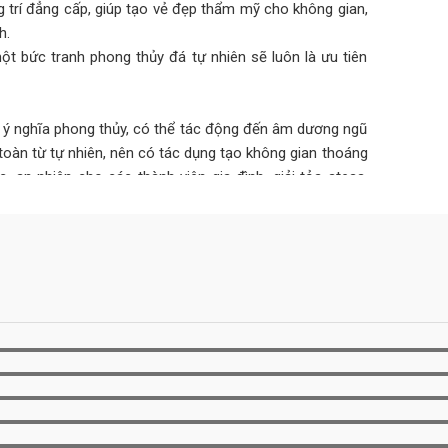
 trí đẳng cấp, giúp tạo vẻ đẹp thẩm mỹ cho không gian,
h.
ột bức tranh phong thủy đá tự nhiên sẽ luôn là ưu tiên
ó ý nghĩa phong thủy, có thể tác động đến âm dương ngũ
toàn từ tự nhiên, nên có tác dụng tạo không gian thoáng
an nhiên cho các thành viên gia đình, giải tỏa stess,
hợp với mệnh còn mang đến may mắn, tài lộc, hóa giải
, sự nghiệp.
n đến 30 năm không hỏng hóc, xuống cấp như các vật liệu
 1 bức tranh đá tự nhiên ốp tường có thể lớn nhưng tính
hiệu quả kinh tế cao hơn rất nhiều.
dụng sẽ bị xuống màu, bong tróc, mối mọt… gây mất thẩm
hiên có thể khắc phục hoàn toàn được những nhược điểm
 tốn quá nhiều công sức, bảo trì bảo dưỡng mà vẫn luôn