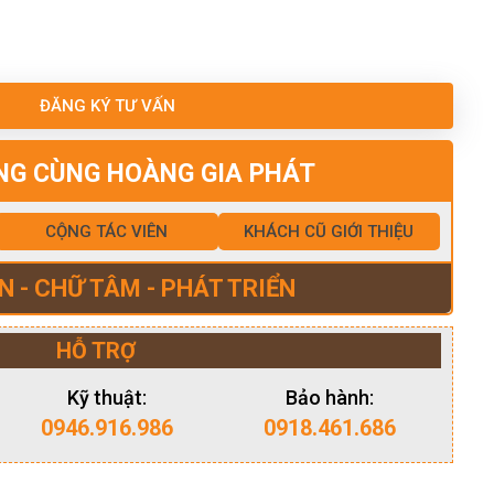
ĐĂNG KÝ TƯ VẤN
NG CÙNG HOÀNG GIA PHÁT
CỘNG TÁC VIÊN
KHÁCH CŨ GIỚI THIỆU
N - CHỮ TÂM - PHÁT TRIỂN
HỖ TRỢ
Kỹ thuật:
Bảo hành:
0946.916.986
0918.461.686