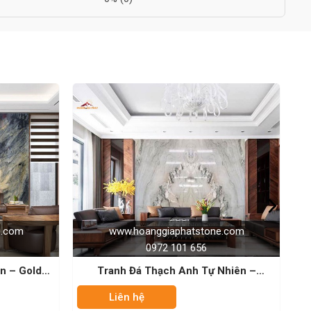
hoanggiaphatstone.com
www.hoanggiaphatstone
0972 101 656
0972 101 656
Đá Thạch Anh Tự Nhiên –
Tranh Đá Thạch Anh Tự Nhiê
Calacata
Blue Velvet
 hệ
Liên hệ