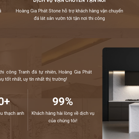
DỊCH VỤ VẬN CHUYỂN TẬN NƠI
, xanh biển,…
á
Hoàng Gia Phát Stone hỗ trợ khách hàng vận chuyển
ự nhiên chuyên nghiệp. Hiện nay, chúng tôi đang sở
đá lát sân vườn tới tận nơi thi công
hiều mẫu mã độc đáo và kích thước đa dạng. Toàn bộ
u thế giới và kiểm định kỹ lưỡng theo một quy trình
hiệp.
otline 0972101656 - 0946916986
thi công Tranh đá tự nhiên, Hoàng Gia Phát
 tốt nhất, uy tín nhất thị trường!
0+
99%
ệu thạch anh
Khách hàng hài lòng về dịch vụ
của chúng tôi!