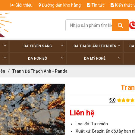
Giới thiệu
Đường đến kho hàng
Tin tức
Kiến thức 
ĐÁ XUYÊN SÁNG
ĐÁ THẠCH ANH TỰ NHIÊN
ĐÁ
ĐÁ NON BỘ
ĐÁ MỸ NGHỆ
iên
Tranh Đá Thạch Anh - Panda
Tran
5.0
Liên hệ
Loại đá: Tự nhiên
Xuất xứ: Brazin,ấn độ,tây ban n