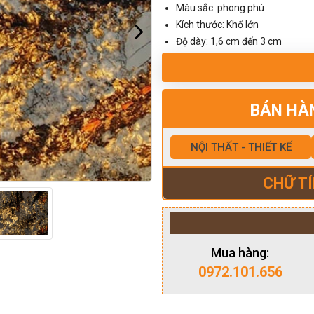
Màu sắc: phong phú
Kích thước: Khổ lớn
Độ dày: 1,6 cm đến 3 cm
BÁN HÀ
NỘI THẤT - THIẾT KẾ
CHỮ TÍ
Mua hàng:
0972.101.656