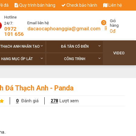
về đá
Quy trình bán hàng
Check bảo hành
Liên hệ
Hotline
Giỏ
0
Email liên hệ
24/7:
hàng
dacaocaphoanggia@gmail.com
0972
0đ
101 656
 THẠCH ANH NHÂN TẠO
ĐÁ TÂN CỔ ĐIỂN
VIDEO
HẠNG MỤC ỐP LÁT
CÔNG TRÌNH
h Đá Thạch Anh - Panda
Đánh giá
Lượt xem
0
278
ha..