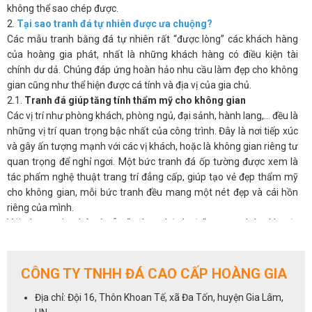
không thể sao chép được.
2.
Tại sao tranh đá tự nhiên được ưa chuộng?
Các mẫu tranh bằng đá tự nhiên rất “được lòng” các khách hàng
của hoàng gia phát, nhất là những khách hàng có điều kiện tài
chính dư dả. Chúng đáp ứng hoàn hảo nhu cầu làm đẹp cho không
gian cũng như thể hiện được cá tính và địa vị của gia chủ.
2.1.
Tranh đá giúp tăng tính thẩm mỹ cho không gian
Các vị trí như phòng khách, phòng ngủ, đại sảnh, hành lang,… đều là
những vị trí quan trọng bậc nhất của công trình. Đây là nơi tiếp xúc
và gây ấn tượng mạnh với các vị khách, hoặc là không gian riêng tư
quan trọng để nghỉ ngơi. Một bức tranh đá ốp tường được xem là
tác phẩm nghệ thuật trang trí đẳng cấp, giúp tạo vẻ đẹp thẩm mỹ
cho không gian, mỗi bức tranh đều mang một nét đẹp và cái hồn
riêng của mình.
Với những gia chủ có sẵn “máu nghệ thuật” trong mình, thì một
bức tranh phong thủy đá tự nhiên sẽ luôn là ưu tiên hàng đầu cho
không gian phòng khách.
2.2.
Tranh đá giúp điều hòa phong thủy cho phòng khách
CÔNG TY TNHH ĐÁ CAO CẤP HOÀNG GIA
Không chỉ đẹp tự nhiên mà ở nhiều khía cạnh, tranh đá còn có ý
Địa chỉ: Đội 16, Thôn Khoan Tế, xã Đa Tốn, huyện Gia Lâm,
nghĩa phong thủy, có thể tác động đến âm dương ngũ hành và làm