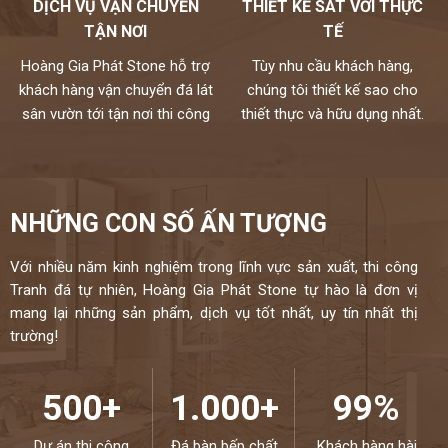
DỊCH VỤ VẬN CHUYỂN
THIẾT KẾ SÁT VỚI THỰC
các nhà cung cấp hàng đầu thế giới và kiểm định kỹ lưỡng theo
TẬN NƠI
TẾ
một quy trình chuyên nghiệp.
Hoàng Gia Phát Stone hỗ trợ
Tùy nhu cầu khách hàng,
Mọi nhu cầu, xin vui lòng liên hệ Hotline 0972101656 -
khách hàng vận chuyển đá lát
chúng tôi thiết kế sao cho
0946916986
sân vườn tới tận nơi thi công
thiết thực và hữu dụng nhất.
NHỮNG CON SỐ ẤN TƯỢNG
Với nhiều năm kinh nghiệm trong lĩnh vực sản xuất, thi công
Tranh đá tự nhiên, Hoàng Gia Phát Stone tự hào là đơn vị
mang lại những sản phẩm, dịch vụ tốt nhất, uy tín nhất thị
trường!
500+
1.000+
99%
Dự án thi công
Đá bàn bếp chất
Khách hàng hài