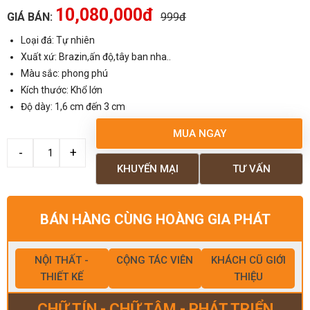
10,080,000đ
GIÁ BÁN:
999đ
Loại đá: Tự nhiên
Xuất xứ: Brazin,ấn độ,tây ban nha..
Màu sắc: phong phú
Kích thước: Khổ lớn
Độ dày: 1,6 cm đến 3 cm
MUA NGAY
KHUYẾN MẠI
TƯ VẤN
BÁN HÀNG CÙNG HOÀNG GIA PHÁT
NỘI THẤT -
CỘNG TÁC VIÊN
KHÁCH CŨ GIỚI
THIẾT KẾ
THIỆU
CHỮ TÍN - CHỮ TÂM - PHÁT TRIỂN