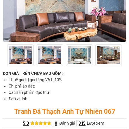
ĐƠN GIÁ TRÊN CHƯA BAO GỒM:
Thuế giá trị gia tăng VAT: 10%
Chi phí lắp đặt:
Các sản phẩm đặc thù :
Đơn vị tính :
Tranh Đá Thạch Anh Tự Nhiên 067
5.0
0
Đánh giá
315
Lượt xem