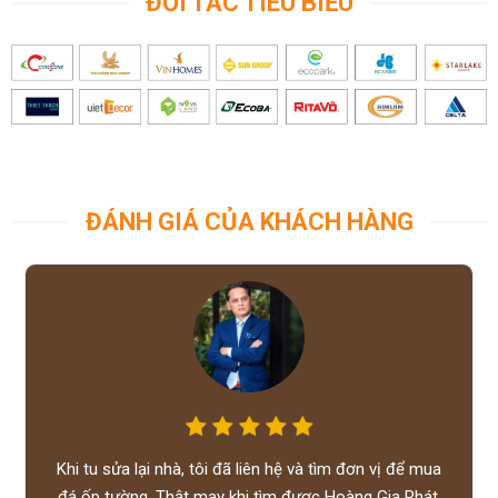
ĐỐI TÁC TIÊU BIỂU
ĐÁNH GIÁ CỦA KHÁCH HÀNG
Khi tu sửa lại nhà, tôi đã liên hệ và tìm đơn vị để mua
đá ốp tường. Thật may khi tìm được Hoàng Gia Phát,