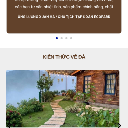
các bạn tư vấn nhiệt tình, sản phẩm chính hãng, chất
lượng tốt, giá hợp lý, hỗ trợ tận tình.
ÔNG LƯƠNG XUÂN HÀ
/
CHỦ TỊCH TẬP ĐOÀN ECOPARK
KIẾN THỨC VỀ ĐÁ