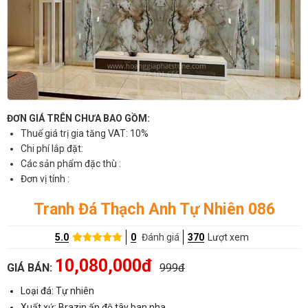
ĐƠN GIÁ TRÊN CHƯA BAO GỒM:
Thuế giá trị gia tăng VAT: 10%
Chi phí lắp đặt:
Các sản phẩm đặc thù :
Đơn vị tính :
Tranh Đá Thạch Anh Tự Nhiên 086
5.0
0
Đánh giá
370
Lượt xem
10,080,000đ
GIÁ BÁN:
999đ
Loại đá: Tự nhiên
Xuất xứ: Brazin,ấn độ,tây ban nha..