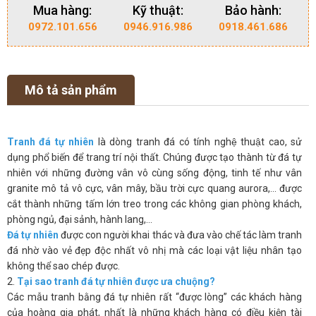
Mua hàng:
Kỹ thuật:
Bảo hành:
0972.101.656
0946.916.986
0918.461.686
Mô tả sản phẩm
Tranh đá tự nhiên
là dòng tranh đá có tính nghệ thuật cao, sử
dụng phổ biến để trang trí nội thất. Chúng được tạo thành từ đá tự
nhiên với những đường vân vô cùng sống động, tinh tế như vân
granite mô tả vô cực, vân mây, bầu trời cực quang aurora,… được
cắt thành những tấm lớn treo trong các không gian phòng khách,
phòng ngủ, đại sảnh, hành lang,…
Đá tự nhiên
được con người khai thác và đưa vào chế tác làm tranh
đá nhờ vào vẻ đẹp độc nhất vô nhị mà các loại vật liệu nhân tạo
không thể sao chép được.
2.
Tại sao tranh đá tự nhiên được ưa chuộng?
Các mẫu tranh bằng đá tự nhiên rất “được lòng” các khách hàng
của hoàng gia phát, nhất là những khách hàng có điều kiện tài