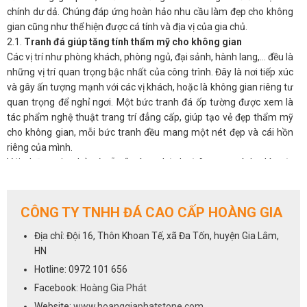
chính dư dả. Chúng đáp ứng hoàn hảo nhu cầu làm đẹp cho không
gian cũng như thể hiện được cá tính và địa vị của gia chủ.
2.1.
Tranh đá giúp tăng tính thẩm mỹ cho không gian
Các vị trí như phòng khách, phòng ngủ, đại sảnh, hành lang,… đều là
những vị trí quan trọng bậc nhất của công trình. Đây là nơi tiếp xúc
và gây ấn tượng mạnh với các vị khách, hoặc là không gian riêng tư
quan trọng để nghỉ ngơi. Một bức tranh đá ốp tường được xem là
tác phẩm nghệ thuật trang trí đẳng cấp, giúp tạo vẻ đẹp thẩm mỹ
cho không gian, mỗi bức tranh đều mang một nét đẹp và cái hồn
riêng của mình.
Với những gia chủ có sẵn “máu nghệ thuật” trong mình, thì một
bức tranh phong thủy đá tự nhiên sẽ luôn là ưu tiên hàng đầu cho
không gian phòng khách.
2.2.
Tranh đá giúp điều hòa phong thủy cho phòng khách
CÔNG TY TNHH ĐÁ CAO CẤP HOÀNG GIA
Không chỉ đẹp tự nhiên mà ở nhiều khía cạnh, tranh đá còn có ý
Địa chỉ: Đội 16, Thôn Khoan Tế, xã Đa Tốn, huyện Gia Lâm,
nghĩa phong thủy, có thể tác động đến âm dương ngũ hành và làm
HN
thay đổi vận khí trong nhà. Được hình thành hoàn toàn từ tự nhiên,
nên có tác dụng tạo không gian thoáng đãng, mở rộng tầm nhìn,
Hotline: 0972 101 656
đem đến nguồn năng lượng tích cực, an nhiên cho các thành viên
Facebook:
Hoàng Gia Phát
gia đình, giải tỏa stess, căng thẳng mệt mỏi.
Website:
www.hoanggiaphatstone.com