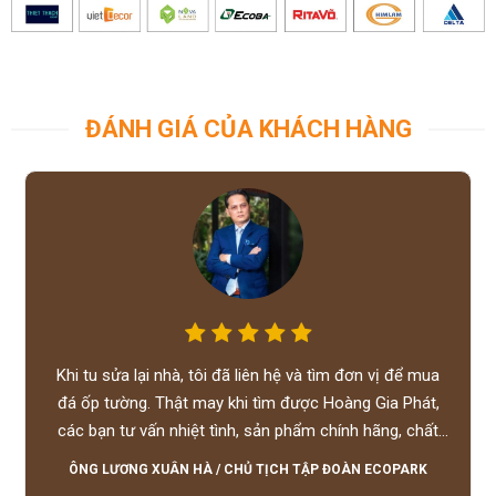
ĐÁNH GIÁ CỦA KHÁCH HÀNG
Khi tu sửa lại nhà, tôi đã liên hệ và tìm đơn vị để mua
đá ốp tường. Thật may khi tìm được Hoàng Gia Phát,
các bạn tư vấn nhiệt tình, sản phẩm chính hãng, chất
lượng tốt, giá hợp lý, hỗ trợ tận tình.
ÔNG LƯƠNG XUÂN HÀ
/
CHỦ TỊCH TẬP ĐOÀN ECOPARK