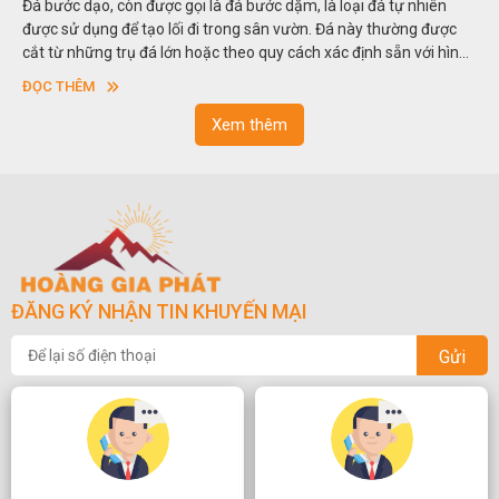
Đá bước dạo, còn được gọi là đá bước dặm, là loại đá tự nhiên
được sử dụng để tạo lối đi trong sân vườn. Đá này thường được
cắt từ những trụ đá lớn hoặc theo quy cách xác định sẵn với hình
vuông hoặc hình chữ nhật và có độ dày khác nhau.
ĐỌC THÊM
Xem thêm
ĐĂNG KÝ NHẬN TIN KHUYẾN MẠI
Gửi