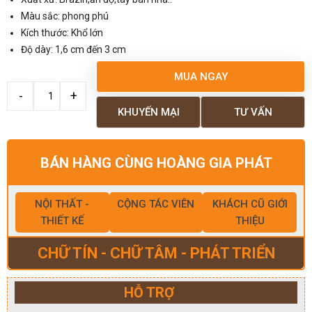
Màu sắc: phong phú
Kích thước: Khổ lớn
Độ dày: 1,6 cm đến 3 cm
MUA NGAY
KHUYẾN MẠI
TƯ VẤN
BÁN HÀNG CÙNG HOÀNG GIA PHÁT
NỘI THẤT -
CỘNG TÁC VIÊN
KHÁCH CŨ GIỚI
THIẾT KẾ
THIỆU
CHỮ TÍN - CHỮ TÂM - PHÁT TRIỂN
HỖ TRỢ