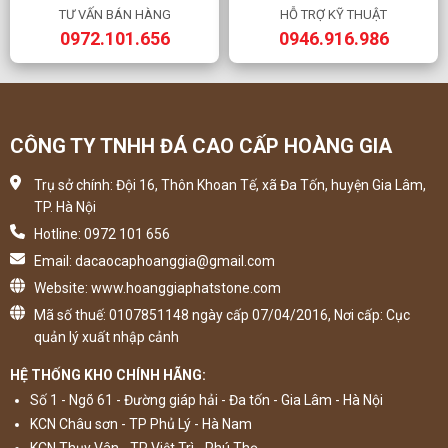
TƯ VẤN BÁN HÀNG
HỖ TRỢ KỸ THUẬT
0972.101.656
0946.916.986
CÔNG TY TNHH ĐÁ CAO CẤP HOÀNG GIA
Trụ sở chính: Đội 16, Thôn Khoan Tế, xã Đa Tốn, huyện Gia Lâm,
TP. Hà Nội
Hotline: 0972 101 656
Email: dacaocaphoanggia@gmail.com
Website: www.hoanggiaphatstone.com
Mã số thuế: 0107851148 ngày cấp 07/04/2016, Nơi cấp: Cục
quản lý xuất nhập cảnh
HỆ THỐNG KHO CHÍNH HÃNG:
Số 1 - Ngõ 61 - Đường giáp hải - Đa tốn - Gia Lâm - Hà Nội
KCN Châu sơn - TP Phủ Lý - Hà Nam