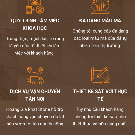
Đối với gia chủ mệnh Mộc: nên chọn tranh đá màu đen, xanh
dương, xanh lá (tương sinh), tránh vàng sậm, nâu đất, vàng
nhạt, trắng bạc (tương khắc)
QUY TRÌNH LÀM VIỆC
ĐA DẠNG MẪU MÃ
Đối với gia chủ mệnh Thủy: nên chọn tranh đá màu trắng, ghi,
KHOA HỌC
xám (tương sinh), xanh lam từ đậm đến nhạt. Tránh vàng, nâu
Chúng tôi cung cấp đa dạng
đất, nâu đậm (tương khắc).
các loại mẫu mã của đá tự
Trung thực, mạch lạc, rõ ràng
Đối với gia chủ mệnh Hỏa: nên chọn đỏ, xanh lá cây, cam (tương
nhiên trên thị trường.
là yêu cầu tối thiết khi làm
sinh), tránh đen, xanh biển sẫm, xám.
việc với khách hàng.
Đối với gia chủ mệnh Thổ: nên chọn tranh đá màu đỏ, tím, hồng,
cam đậm, vàng, nâu đất (tương sinh), tránh xanh lá, đen, xanh,
xanh biển,…
kho đá hoàng gia phát là nhà phân phối và thi công đá tự nhiên
chuyên nghiệp. Hiện nay, chúng tôi đang sở hữu bộ sưu tập
DỊCH VỤ VẬN CHUYỂN
THIẾT KẾ SÁT VỚI THỰC
tranh đá tự nhiên ốp tường cao cấp với nhiều mẫu mã độc đáo
TẬN NƠI
TẾ
và kích thước đa dạng. Toàn bộ đều được nhập khẩu trực tiếp từ
các nhà cung cấp hàng đầu thế giới và kiểm định kỹ lưỡng theo
Hoàng Gia Phát Stone hỗ trợ
Tùy nhu cầu khách hàng,
một quy trình chuyên nghiệp.
khách hàng vận chuyển đá lát
chúng tôi thiết kế sao cho
Mọi nhu cầu, xin vui lòng liên hệ Hotline 0972101656 -
sân vườn tới tận nơi thi công
thiết thực và hữu dụng nhất.
0946916986