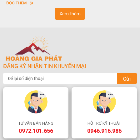
vuông hoặc hình chữ nhật và có độ dày khác nhau.
ĐỌC THÊM
Xem thêm
ĐĂNG KÝ NHẬN TIN KHUYẾN MẠI
Gửi
TƯ VẤN BÁN HÀNG
HỖ TRỢ KỸ THUẬT
0972.101.656
0946.916.986