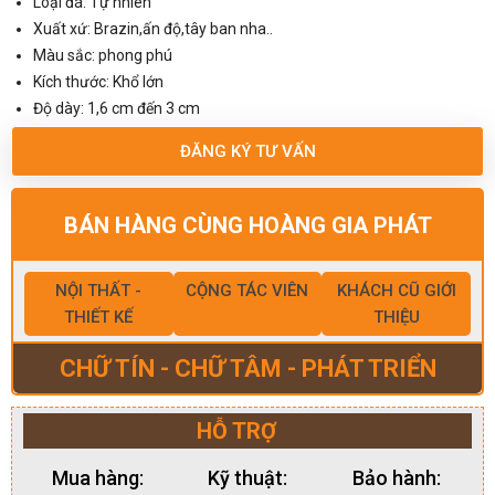
Loại đá: Tự nhiên
Xuất xứ: Brazin,ấn độ,tây ban nha..
Màu sắc: phong phú
Kích thước: Khổ lớn
Độ dày: 1,6 cm đến 3 cm
ĐĂNG KÝ TƯ VẤN
BÁN HÀNG CÙNG HOÀNG GIA PHÁT
NỘI THẤT -
CỘNG TÁC VIÊN
KHÁCH CŨ GIỚI
THIẾT KẾ
THIỆU
CHỮ TÍN - CHỮ TÂM - PHÁT TRIỂN
HỖ TRỢ
Mua hàng:
Kỹ thuật:
Bảo hành: