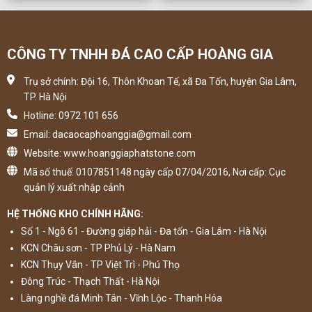
CÔNG TY TNHH ĐÁ CAO CẤP HOÀNG GIA
Trụ sở chính: Đội 16, Thôn Khoan Tế, xã Đa Tốn, huyện Gia Lâm,
TP. Hà Nội
Hotline: 0972 101 656
Email: dacaocaphoanggia@gmail.com
Website: www.hoanggiaphatstone.com
Mã số thuế: 0107851148 ngày cấp 07/04/2016, Nơi cấp: Cục
quản lý xuất nhập cảnh
HỆ THỐNG KHO CHÍNH HÃNG:
Số 1 - Ngõ 61 - Đường giáp hải - Đa tốn - Gia Lâm - Hà Nội
KCN Châu sơn - TP Phủ Lý - Hà Nam
KCN Thụy Vân - TP Việt Trì - Phú Thọ
Đông Trúc - Thạch Thất - Hà Nội
Làng nghề đá Minh Tân - Vĩnh Lộc - Thanh Hóa