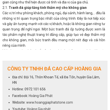
gian cũng như thể hiện được cá tính và địa vị của gia chủ.
2.1.
Tranh đá giúp tăng tính thẩm mỹ cho không gian
Các vị trí như phòng khách, phòng ngủ, đại sảnh, hành lang,… đều là
những vị trí quan trọng bậc nhất của công trình. Đây là nơi tiếp xúc
và gây ấn tượng mạnh với các vị khách, hoặc là không gian riêng tư
quan trọng để nghỉ ngơi. Một bức tranh đá ốp tường được xem là
tác phẩm nghệ thuật trang trí đẳng cấp, giúp tạo vẻ đẹp thẩm mỹ
cho không gian, mỗi bức tranh đều mang một nét đẹp và cái hồn
riêng của mình.
Với những gia chủ có sẵn “máu nghệ thuật” trong mình, thì một
bức tranh phong thủy đá tự nhiên sẽ luôn là ưu tiên hàng đầu cho
không gian phòng khách.
2.2.
Tranh đá giúp điều hòa phong thủy cho phòng khách
CÔNG TY TNHH ĐÁ CAO CẤP HOÀNG GIA
Không chỉ đẹp tự nhiên mà ở nhiều khía cạnh, tranh đá còn có ý
Địa chỉ: Đội 16, Thôn Khoan Tế, xã Đa Tốn, huyện Gia Lâm,
nghĩa phong thủy, có thể tác động đến âm dương ngũ hành và làm
HN
thay đổi vận khí trong nhà. Được hình thành hoàn toàn từ tự nhiên,
nên có tác dụng tạo không gian thoáng đãng, mở rộng tầm nhìn,
Hotline: 0972 101 656
đem đến nguồn năng lượng tích cực, an nhiên cho các thành viên
Facebook:
Hoàng Gia Phát
gia đình, giải tỏa stess, căng thẳng mệt mỏi.
Website:
www.hoanggiaphatstone.com
Người ta quan niệm, khi chọn tranh đá tự nhiên có màu sắc hợp với
Youtube:
Hoàng Gia phát