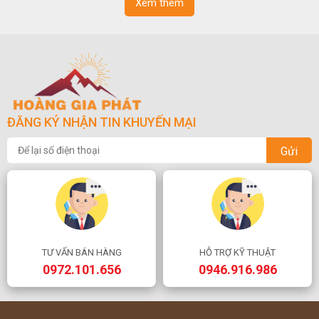
Xem thêm
ĐĂNG KÝ NHẬN TIN KHUYẾN MẠI
Gửi
TƯ VẤN BÁN HÀNG
HỖ TRỢ KỸ THUẬT
0972.101.656
0946.916.986