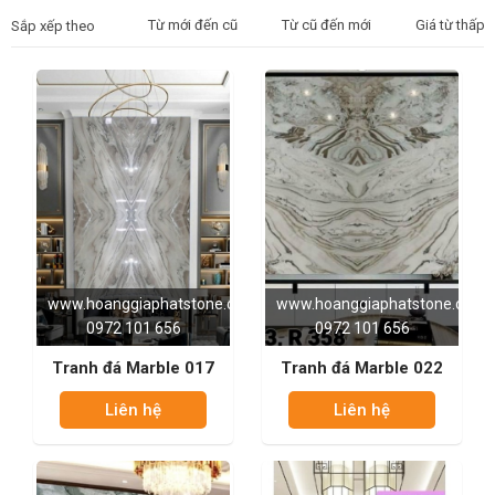
Từ mới đến cũ
Từ cũ đến mới
Giá từ thấp 
Sắp xếp theo
www.hoanggiaphatstone.com
www.hoanggiaphatstone.com
0972 101 656
0972 101 656
Tranh đá Marble 017
Tranh đá Marble 022
Liên hệ
Liên hệ