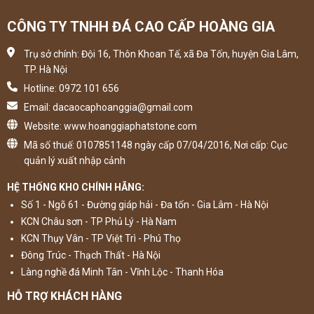
CÔNG TY TNHH ĐÁ CAO CẤP HOÀNG GIA
Trụ sở chính: Đội 16, Thôn Khoan Tế, xã Đa Tốn, huyện Gia Lâm,
TP. Hà Nội
Hotline: 0972 101 656
Email: dacaocaphoanggia@gmail.com
Website: www.hoanggiaphatstone.com
Mã số thuế: 0107851148 ngày cấp 07/04/2016, Nơi cấp: Cục
quản lý xuất nhập cảnh
HỆ THỐNG KHO CHÍNH HÃNG:
Số 1 - Ngõ 61 - Đường giáp hải - Đa tốn - Gia Lâm - Hà Nội
KCN Châu sơn - TP Phủ Lý - Hà Nam
KCN Thụy Vân - TP Việt Trì - Phú Thọ
Đông Trúc - Thạch Thất - Hà Nội
Làng nghề đá Minh Tân - Vĩnh Lộc - Thanh Hóa
HỖ TRỢ KHÁCH HÀNG