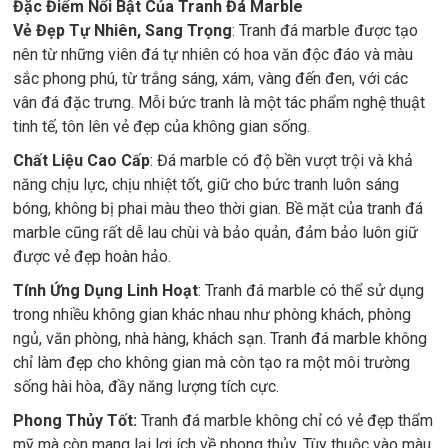
Đặc Điểm Nổi Bật Của Tranh Đá Marble
Vẻ Đẹp Tự Nhiên, Sang Trọng
: Tranh đá marble được tạo
nên từ những viên đá tự nhiên có hoa văn độc đáo và màu
sắc phong phú, từ trắng sáng, xám, vàng đến đen, với các
vân đá đặc trưng. Mỗi bức tranh là một tác phẩm nghệ thuật
tinh tế, tôn lên vẻ đẹp của không gian sống.
Chất Liệu Cao Cấp
: Đá marble có độ bền vượt trội và khả
năng chịu lực, chịu nhiệt tốt, giữ cho bức tranh luôn sáng
bóng, không bị phai màu theo thời gian. Bề mặt của tranh đá
marble cũng rất dễ lau chùi và bảo quản, đảm bảo luôn giữ
được vẻ đẹp hoàn hảo.
Tính Ứng Dụng Linh Hoạt
: Tranh đá marble có thể sử dụng
trong nhiều không gian khác nhau như phòng khách, phòng
ngủ, văn phòng, nhà hàng, khách sạn. Tranh đá marble không
chỉ làm đẹp cho không gian mà còn tạo ra một môi trường
sống hài hòa, đầy năng lượng tích cực.
Phong Thủy Tốt:
Tranh đá marble không chỉ có vẻ đẹp thẩm
mỹ mà còn mang lại lợi ích về phong thủy. Tùy thuộc vào màu