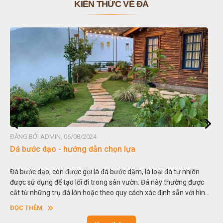
KIẾN THỨC VỀ ĐÁ
ĐĂNG BỞI ADMIN, 06/08/2024
Dá bước dạo - hướng dẫn chọn lựa
Đá bước dạo, còn được gọi là đá bước dặm, là loại đá tự nhiên
được sử dụng để tạo lối đi trong sân vườn. Đá này thường được
cắt từ những trụ đá lớn hoặc theo quy cách xác định sẵn với hình
vuông hoặc hình chữ nhật và có độ dày khác nhau.
ĐỌC THÊM