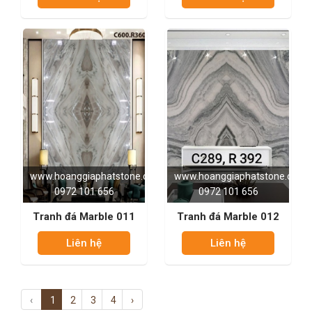
www.hoanggiaphatstone.com
www.hoanggiaphatstone.com
0972 101 656
0972 101 656
Tranh đá Marble 011
Tranh đá Marble 012
Liên hệ
Liên hệ
‹
1
2
3
4
›