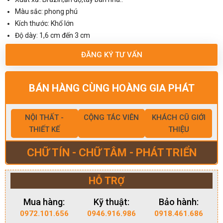
Màu sắc: phong phú
Kích thước: Khổ lớn
Độ dày: 1,6 cm đến 3 cm
ĐĂNG KÝ TƯ VẤN
BÁN HÀNG CÙNG HOÀNG GIA PHÁT
NỘI THẤT -
CỘNG TÁC VIÊN
KHÁCH CŨ GIỚI
THIẾT KẾ
THIỆU
CHỮ TÍN - CHỮ TÂM - PHÁT TRIỂN
HỖ TRỢ
Mua hàng:
Kỹ thuật:
Bảo hành:
0972.101.656
0946.916.986
0918.461.686