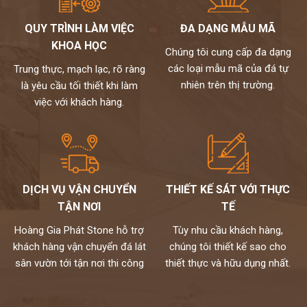
nhạt, trắng bạc (tương khắc)
QUY TRÌNH LÀM VIỆC
ĐA DẠNG MẪU MÃ
Đối với gia chủ mệnh Thủy: nên chọn tranh đá màu trắng, ghi,
KHOA HỌC
xám (tương sinh), xanh lam từ đậm đến nhạt. Tránh vàng, nâu
Chúng tôi cung cấp đa dạng
đất, nâu đậm (tương khắc).
các loại mẫu mã của đá tự
Trung thực, mạch lạc, rõ ràng
Đối với gia chủ mệnh Hỏa: nên chọn đỏ, xanh lá cây, cam (tương
nhiên trên thị trường.
là yêu cầu tối thiết khi làm
sinh), tránh đen, xanh biển sẫm, xám.
việc với khách hàng.
Đối với gia chủ mệnh Thổ: nên chọn tranh đá màu đỏ, tím, hồng,
cam đậm, vàng, nâu đất (tương sinh), tránh xanh lá, đen, xanh,
xanh biển,…
kho đá hoàng gia phát là nhà phân phối và thi công đá tự nhiên
chuyên nghiệp. Hiện nay, chúng tôi đang sở hữu bộ sưu tập
DỊCH VỤ VẬN CHUYỂN
THIẾT KẾ SÁT VỚI THỰC
tranh đá tự nhiên ốp tường cao cấp với nhiều mẫu mã độc đáo
TẬN NƠI
TẾ
và kích thước đa dạng. Toàn bộ đều được nhập khẩu trực tiếp từ
các nhà cung cấp hàng đầu thế giới và kiểm định kỹ lưỡng theo
Hoàng Gia Phát Stone hỗ trợ
Tùy nhu cầu khách hàng,
một quy trình chuyên nghiệp.
khách hàng vận chuyển đá lát
chúng tôi thiết kế sao cho
Mọi nhu cầu, xin vui lòng liên hệ Hotline 0972101656 -
sân vườn tới tận nơi thi công
thiết thực và hữu dụng nhất.
0946916986