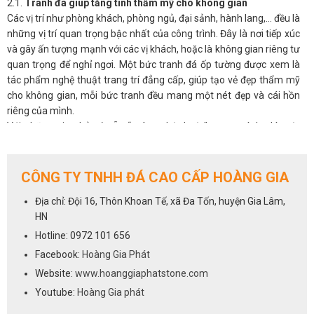
2.1.
Tranh đá giúp tăng tính thẩm mỹ cho không gian
Các vị trí như phòng khách, phòng ngủ, đại sảnh, hành lang,… đều là
những vị trí quan trọng bậc nhất của công trình. Đây là nơi tiếp xúc
và gây ấn tượng mạnh với các vị khách, hoặc là không gian riêng tư
quan trọng để nghỉ ngơi. Một bức tranh đá ốp tường được xem là
tác phẩm nghệ thuật trang trí đẳng cấp, giúp tạo vẻ đẹp thẩm mỹ
cho không gian, mỗi bức tranh đều mang một nét đẹp và cái hồn
riêng của mình.
Với những gia chủ có sẵn “máu nghệ thuật” trong mình, thì một
bức tranh phong thủy đá tự nhiên sẽ luôn là ưu tiên hàng đầu cho
không gian phòng khách.
2.2.
Tranh đá giúp điều hòa phong thủy cho phòng khách
CÔNG TY TNHH ĐÁ CAO CẤP HOÀNG GIA
Không chỉ đẹp tự nhiên mà ở nhiều khía cạnh, tranh đá còn có ý
Địa chỉ: Đội 16, Thôn Khoan Tế, xã Đa Tốn, huyện Gia Lâm,
nghĩa phong thủy, có thể tác động đến âm dương ngũ hành và làm
HN
thay đổi vận khí trong nhà. Được hình thành hoàn toàn từ tự nhiên,
nên có tác dụng tạo không gian thoáng đãng, mở rộng tầm nhìn,
Hotline: 0972 101 656
đem đến nguồn năng lượng tích cực, an nhiên cho các thành viên
Facebook:
Hoàng Gia Phát
gia đình, giải tỏa stess, căng thẳng mệt mỏi.
Website:
www.hoanggiaphatstone.com
Người ta quan niệm, khi chọn tranh đá tự nhiên có màu sắc hợp với
Youtube:
Hoàng Gia phát
mệnh còn mang đến may mắn, tài lộc, hóa giải những xui xẻo, giúp
gia chủ thuận lợi phát triển trong công việc, sự nghiệp.