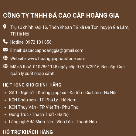
CÔNG TY TNHH ĐÁ CAO CẤP HOÀNG GIA
Trụ sở chính: Đội 16, Thôn Khoan Tế, xã Đa Tốn, huyện Gia Lâm,
TP. Hà Nội
Hotline: 0972 101 656
Email: dacaocaphoanggia@gmail.com
Website: www.hoanggiaphatstone.com
Mã số thuế: 0107851148 ngày cấp 07/04/2016, Nơi cấp: Cục
quản lý xuất nhập cảnh
HỆ THỐNG KHO CHÍNH HÃNG:
Số 1 - Ngõ 61 - Đường giáp hải - Đa tốn - Gia Lâm - Hà Nội
KCN Châu sơn - TP Phủ Lý - Hà Nam
KCN Thụy Vân - TP Việt Trì - Phú Thọ
Đông Trúc - Thạch Thất - Hà Nội
Làng nghề đá Minh Tân - Vĩnh Lộc - Thanh Hóa
HỖ TRỢ KHÁCH HÀNG