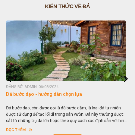
KIẾN THỨC VỀ ĐÁ
ĐĂNG BỞI ADMIN, 06/08/2024
Đ
Dá bước dạo - hướng dẫn chọn lựa
Đ
Đá bước dạo, còn được gọi là đá bước dặm, là loại đá tự nhiên
H
được sử dụng để tạo lối đi trong sân vườn. Đá này thường được
t
cắt từ những trụ đá lớn hoặc theo quy cách xác định sẵn với hình
t
vuông hoặc hình chữ nhật và có độ dày khác nhau.
s
ĐỌC THÊM
n