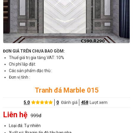
ĐƠN GIÁ TRÊN CHƯA BAO GỒM:
Thuế giá trị gia tăng VAT: 10%
Chi phí lắp đặt:
Các sản phẩm đặc thù :
Đơn vị tính :
Tranh đá Marble 015
5.0
0
Đánh giá
458
Lượt xem
Liên hệ
999đ
Loại đá: Tự nhiên
Xuất xứ: Brazin,ấn độ,tây ban nha..