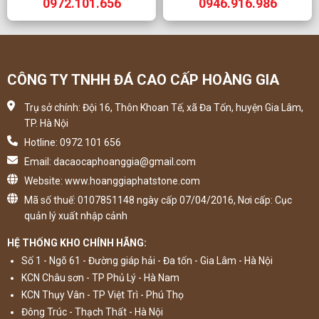
0972.101.656
0946.916.986
CÔNG TY TNHH ĐÁ CAO CẤP HOÀNG GIA
Trụ sở chính: Đội 16, Thôn Khoan Tế, xã Đa Tốn, huyện Gia Lâm,
TP. Hà Nội
Hotline: 0972 101 656
Email: dacaocaphoanggia@gmail.com
Website: www.hoanggiaphatstone.com
Mã số thuế: 0107851148 ngày cấp 07/04/2016, Nơi cấp: Cục
quản lý xuất nhập cảnh
HỆ THỐNG KHO CHÍNH HÃNG:
Số 1 - Ngõ 61 - Đường giáp hải - Đa tốn - Gia Lâm - Hà Nội
KCN Châu sơn - TP Phủ Lý - Hà Nam
KCN Thụy Vân - TP Việt Trì - Phú Thọ
Đông Trúc - Thạch Thất - Hà Nội