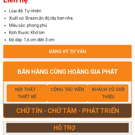
Loại đá: Tự nhiên
Xuất xứ: Brazin,ấn độ,tây ban nha..
Màu sắc: phong phú
Kích thước: Khổ lớn
Độ dày: 1,6 cm đến 3 cm
ĐĂNG KÝ TƯ VẤN
BÁN HÀNG CÙNG HOÀNG GIA PHÁT
NỘI THẤT -
CỘNG TÁC VIÊN
KHÁCH CŨ GIỚI
THIẾT KẾ
THIỆU
CHỮ TÍN - CHỮ TÂM - PHÁT TRIỂN
HỖ TRỢ