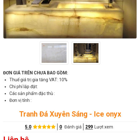
ĐƠN GIÁ TRÊN CHƯA BAO GỒM:
Thuế giá trị gia tăng VAT: 10%
Chi phí lắp đặt:
Các sản phẩm đặc thù :
Đơn vị tính :
Tranh Đá Xuyên Sáng - Ice onyx
5.0
0
Đánh giá
299
Lượt xem
Liên hệ