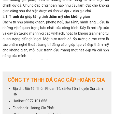
chính dư dả. Chúng đáp ứng hoàn hảo nhu cầu làm đẹp cho không
gian cũng như thể hiện được cá tính và địa vị của gia chủ.
2.1.
Tranh đá giúp tăng tính thẩm mỹ cho không gian
Các vị trí như phòng khách, phòng ngủ, đại sảnh, hành lang,… đều là
những vị trí quan trọng bậc nhất của công trình. Đây là nơi tiếp xúc
và gây ấn tượng mạnh với các vị khách, hoặc là không gian riêng tư
quan trọng để nghỉ ngơi. Một bức tranh đá ốp tường được xem là
tác phẩm nghệ thuật trang trí đẳng cấp, giúp tạo vẻ đẹp thẩm mỹ
cho không gian, mỗi bức tranh đều mang một nét đẹp và cái hồn
riêng của mình.
Với những gia chủ có sẵn “máu nghệ thuật” trong mình, thì một
bức tranh phong thủy đá tự nhiên sẽ luôn là ưu tiên hàng đầu cho
không gian phòng khách.
2.2.
Tranh đá giúp điều hòa phong thủy cho phòng khách
CÔNG TY TNHH ĐÁ CAO CẤP HOÀNG GIA
Không chỉ đẹp tự nhiên mà ở nhiều khía cạnh, tranh đá còn có ý
Địa chỉ: Đội 16, Thôn Khoan Tế, xã Đa Tốn, huyện Gia Lâm,
nghĩa phong thủy, có thể tác động đến âm dương ngũ hành và làm
HN
thay đổi vận khí trong nhà. Được hình thành hoàn toàn từ tự nhiên,
nên có tác dụng tạo không gian thoáng đãng, mở rộng tầm nhìn,
Hotline: 0972 101 656
đem đến nguồn năng lượng tích cực, an nhiên cho các thành viên
Facebook:
Hoàng Gia Phát
gia đình, giải tỏa stess, căng thẳng mệt mỏi.