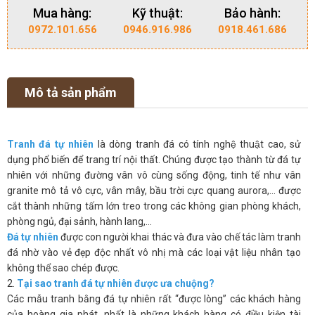
Mua hàng:
Kỹ thuật:
Bảo hành:
0972.101.656
0946.916.986
0918.461.686
Mô tả sản phẩm
Tranh đá tự nhiên
là dòng tranh đá có tính nghệ thuật cao, sử
dụng phổ biến để trang trí nội thất. Chúng được tạo thành từ đá tự
nhiên với những đường vân vô cùng sống động, tinh tế như vân
granite mô tả vô cực, vân mây, bầu trời cực quang aurora,… được
cắt thành những tấm lớn treo trong các không gian phòng khách,
phòng ngủ, đại sảnh, hành lang,…
Đá tự nhiên
được con người khai thác và đưa vào chế tác làm tranh
đá nhờ vào vẻ đẹp độc nhất vô nhị mà các loại vật liệu nhân tạo
không thể sao chép được.
2.
Tại sao tranh đá tự nhiên được ưa chuộng?
Các mẫu tranh bằng đá tự nhiên rất “được lòng” các khách hàng
của hoàng gia phát, nhất là những khách hàng có điều kiện tài