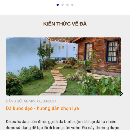
KIẾN THỨC VỀ ĐÁ
ĐĂNG BỞI ADMIN, 06/08/2024
Đá non bộ - cách lựa chọn non bộ đẹp
Hòn non bộ được biết đến là một nghệ thuật xây dựng, sắp đặt,
thu nhỏ, đưa mô hình những ngọn núi to lớn ngoài tự nhiên vào