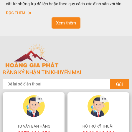
trong các vườn cảnh. Hay nói một cách khác, người ta gọi là “giả
sơn”. Nghệ thuật hòn non bộ nhằm phục vụ cho mục đích thưởng
ĐỌC THÊM
ngoạn và phong thủy trong cuộc sống.
Xem thêm
ĐĂNG KÝ NHẬN TIN KHUYẾN MẠI
Gửi
TƯ VẤN BÁN HÀNG
HỖ TRỢ KỸ THUẬT