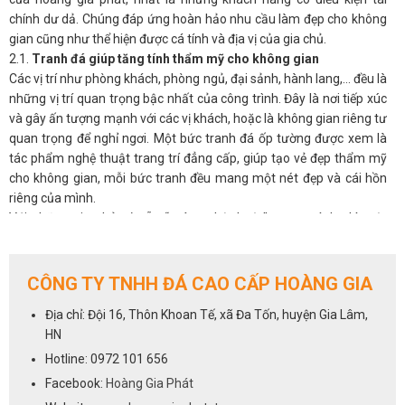
chính dư dả. Chúng đáp ứng hoàn hảo nhu cầu làm đẹp cho không
gian cũng như thể hiện được cá tính và địa vị của gia chủ.
2.1.
Tranh đá giúp tăng tính thẩm mỹ cho không gian
Các vị trí như phòng khách, phòng ngủ, đại sảnh, hành lang,… đều là
những vị trí quan trọng bậc nhất của công trình. Đây là nơi tiếp xúc
và gây ấn tượng mạnh với các vị khách, hoặc là không gian riêng tư
quan trọng để nghỉ ngơi. Một bức tranh đá ốp tường được xem là
tác phẩm nghệ thuật trang trí đẳng cấp, giúp tạo vẻ đẹp thẩm mỹ
cho không gian, mỗi bức tranh đều mang một nét đẹp và cái hồn
riêng của mình.
Với những gia chủ có sẵn “máu nghệ thuật” trong mình, thì một
bức tranh phong thủy đá tự nhiên sẽ luôn là ưu tiên hàng đầu cho
không gian phòng khách.
2.2.
Tranh đá giúp điều hòa phong thủy cho phòng khách
CÔNG TY TNHH ĐÁ CAO CẤP HOÀNG GIA
Không chỉ đẹp tự nhiên mà ở nhiều khía cạnh, tranh đá còn có ý
Địa chỉ: Đội 16, Thôn Khoan Tế, xã Đa Tốn, huyện Gia Lâm,
nghĩa phong thủy, có thể tác động đến âm dương ngũ hành và làm
HN
thay đổi vận khí trong nhà. Được hình thành hoàn toàn từ tự nhiên,
nên có tác dụng tạo không gian thoáng đãng, mở rộng tầm nhìn,
Hotline: 0972 101 656
đem đến nguồn năng lượng tích cực, an nhiên cho các thành viên
Facebook:
Hoàng Gia Phát
gia đình, giải tỏa stess, căng thẳng mệt mỏi.