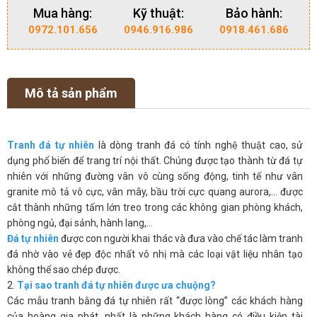
Mua hàng:
Kỹ thuật:
Bảo hành:
0972.101.656
0946.916.986
0918.461.686
Mô tả sản phẩm
Tranh đá tự nhiên
là dòng tranh đá có tính nghệ thuật cao, sử
dụng phổ biến để trang trí nội thất. Chúng được tạo thành từ đá tự
nhiên với những đường vân vô cùng sống động, tinh tế như vân
granite mô tả vô cực, vân mây, bầu trời cực quang aurora,… được
cắt thành những tấm lớn treo trong các không gian phòng khách,
phòng ngủ, đại sảnh, hành lang,…
Đá tự nhiên
được con người khai thác và đưa vào chế tác làm tranh
đá nhờ vào vẻ đẹp độc nhất vô nhị mà các loại vật liệu nhân tạo
không thể sao chép được.
2.
Tại sao tranh đá tự nhiên được ưa chuộng?
Các mẫu tranh bằng đá tự nhiên rất “được lòng” các khách hàng
của hoàng gia phát, nhất là những khách hàng có điều kiện tài