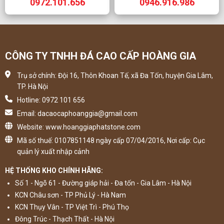
0972.101.656
0946.916.986
CÔNG TY TNHH ĐÁ CAO CẤP HOÀNG GIA
Trụ sở chính: Đội 16, Thôn Khoan Tế, xã Đa Tốn, huyện Gia Lâm,
TP. Hà Nội
Hotline: 0972 101 656
Email: dacaocaphoanggia@gmail.com
Website: www.hoanggiaphatstone.com
Mã số thuế: 0107851148 ngày cấp 07/04/2016, Nơi cấp: Cục
quản lý xuất nhập cảnh
HỆ THỐNG KHO CHÍNH HÃNG:
Số 1 - Ngõ 61 - Đường giáp hải - Đa tốn - Gia Lâm - Hà Nội
KCN Châu sơn - TP Phủ Lý - Hà Nam
KCN Thụy Vân - TP Việt Trì - Phú Thọ
Đông Trúc - Thạch Thất - Hà Nội