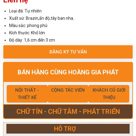
Loại đá: Tự nhiên
Xuất xứ: Brazin,ấn độ,tây ban nha..
Màu sắc: phong phú
Kích thước: Khổ lớn
Độ dày: 1,6 cm đến 3 cm
ĐĂNG KÝ TƯ VẤN
BÁN HÀNG CÙNG HOÀNG GIA PHÁT
NỘI THẤT -
CỘNG TÁC VIÊN
KHÁCH CŨ GIỚI
THIẾT KẾ
THIỆU
CHỮ TÍN - CHỮ TÂM - PHÁT TRIỂN
HỖ TRỢ