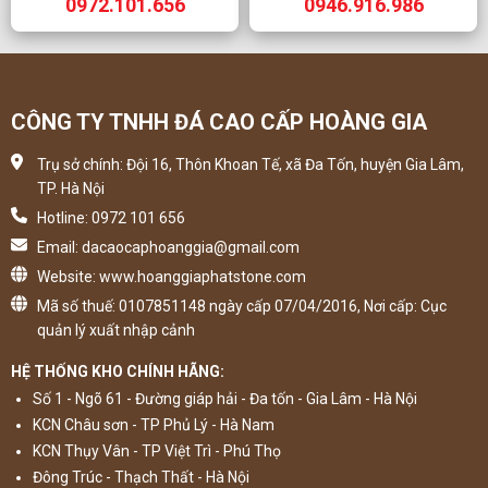
0972.101.656
0946.916.986
CÔNG TY TNHH ĐÁ CAO CẤP HOÀNG GIA
Trụ sở chính: Đội 16, Thôn Khoan Tế, xã Đa Tốn, huyện Gia Lâm,
TP. Hà Nội
Hotline: 0972 101 656
Email: dacaocaphoanggia@gmail.com
Website: www.hoanggiaphatstone.com
Mã số thuế: 0107851148 ngày cấp 07/04/2016, Nơi cấp: Cục
quản lý xuất nhập cảnh
HỆ THỐNG KHO CHÍNH HÃNG:
Số 1 - Ngõ 61 - Đường giáp hải - Đa tốn - Gia Lâm - Hà Nội
KCN Châu sơn - TP Phủ Lý - Hà Nam
KCN Thụy Vân - TP Việt Trì - Phú Thọ
Đông Trúc - Thạch Thất - Hà Nội