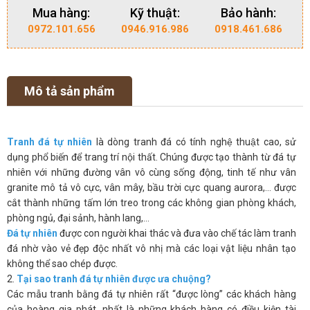
Mua hàng:
Kỹ thuật:
Bảo hành:
0972.101.656
0946.916.986
0918.461.686
Mô tả sản phẩm
Tranh đá tự nhiên
là dòng tranh đá có tính nghệ thuật cao, sử
dụng phổ biến để trang trí nội thất. Chúng được tạo thành từ đá tự
nhiên với những đường vân vô cùng sống động, tinh tế như vân
granite mô tả vô cực, vân mây, bầu trời cực quang aurora,… được
cắt thành những tấm lớn treo trong các không gian phòng khách,
phòng ngủ, đại sảnh, hành lang,…
Đá tự nhiên
được con người khai thác và đưa vào chế tác làm tranh
đá nhờ vào vẻ đẹp độc nhất vô nhị mà các loại vật liệu nhân tạo
không thể sao chép được.
2.
Tại sao tranh đá tự nhiên được ưa chuộng?
Các mẫu tranh bằng đá tự nhiên rất “được lòng” các khách hàng
của hoàng gia phát, nhất là những khách hàng có điều kiện tài