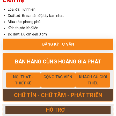
Loại đá: Tự nhiên
Xuất xứ: Brazin,ấn độ,tây ban nha..
Màu sắc: phong phú
Kích thước: Khổ lớn
Độ dày: 1,6 cm đến 3 cm
ĐĂNG KÝ TƯ VẤN
BÁN HÀNG CÙNG HOÀNG GIA PHÁT
NỘI THẤT -
CỘNG TÁC VIÊN
KHÁCH CŨ GIỚI
THIẾT KẾ
THIỆU
CHỮ TÍN - CHỮ TÂM - PHÁT TRIỂN
HỖ TRỢ