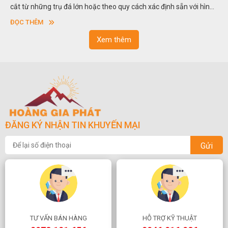
trong các vườn cảnh. Hay nói một cách khác, người ta gọi là “giả
sơn”. Nghệ thuật hòn non bộ nhằm phục vụ cho mục đích thưởng
ĐỌC THÊM
ngoạn và phong thủy trong cuộc sống.
Xem thêm
ĐĂNG KÝ NHẬN TIN KHUYẾN MẠI
Gửi
TƯ VẤN BÁN HÀNG
HỖ TRỢ KỸ THUẬT