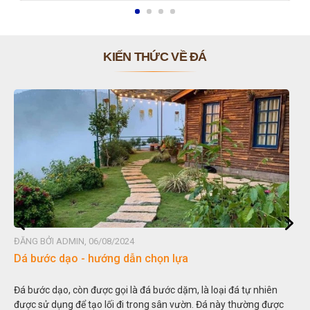
KIẾN THỨC VỀ ĐÁ
ĐĂNG BỞI ADMIN, 06/08/2024
Đá non bộ - cách lựa chọn non bộ đẹp
Hòn non bộ được biết đến là một nghệ thuật xây dựng, sắp đặt,
thu nhỏ, đưa mô hình những ngọn núi to lớn ngoài tự nhiên vào