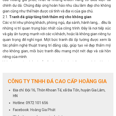
chính dư dả. Chúng đáp ứng hoàn hảo nhu cầu làm đẹp cho không
gian cũng như thể hiện được cá tính và địa vị của gia chủ.
2.1.
Tranh đá giúp tăng tính thẩm mỹ cho không gian
Các vị trí như phòng khách, phòng ngủ, đại sảnh, hành lang,… đều là
những vị trí quan trọng bậc nhất của công trình. Đây là nơi tiếp xúc
và gây ấn tượng mạnh với các vị khách, hoặc là không gian riêng tư
quan trọng để nghỉ ngơi. Một bức tranh đá ốp tường được xem là
tác phẩm nghệ thuật trang trí đẳng cấp, giúp tạo vẻ đẹp thẩm mỹ
cho không gian, mỗi bức tranh đều mang một nét đẹp và cái hồn
riêng của mình.
Với những gia chủ có sẵn “máu nghệ thuật” trong mình, thì một
bức tranh phong thủy đá tự nhiên sẽ luôn là ưu tiên hàng đầu cho
không gian phòng khách.
2.2.
Tranh đá giúp điều hòa phong thủy cho phòng khách
CÔNG TY TNHH ĐÁ CAO CẤP HOÀNG GIA
Không chỉ đẹp tự nhiên mà ở nhiều khía cạnh, tranh đá còn có ý
Địa chỉ: Đội 16, Thôn Khoan Tế, xã Đa Tốn, huyện Gia Lâm,
nghĩa phong thủy, có thể tác động đến âm dương ngũ hành và làm
HN
thay đổi vận khí trong nhà. Được hình thành hoàn toàn từ tự nhiên,
nên có tác dụng tạo không gian thoáng đãng, mở rộng tầm nhìn,
Hotline: 0972 101 656
đem đến nguồn năng lượng tích cực, an nhiên cho các thành viên
Facebook:
Hoàng Gia Phát
gia đình, giải tỏa stess, căng thẳng mệt mỏi.