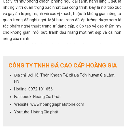
Các vị trí như phòng khách, phòng ngủ, đại sảnh, hành lang,… đều là
những vị trí quan trọng bậc nhất của công trình. Đây là nơi tiếp xúc
và gây ấn tượng mạnh với các vị khách, hoặc là không gian riêng tư
quan trọng để nghỉ ngơi. Một bức tranh đá ốp tường được xem là
tác phẩm nghệ thuật trang trí đẳng cấp, giúp tạo vẻ đẹp thẩm mỹ
cho không gian, mỗi bức tranh đều mang một nét đẹp và cái hồn
riêng của mình.
Với những gia chủ có sẵn “máu nghệ thuật” trong mình, thì một
bức tranh phong thủy đá tự nhiên sẽ luôn là ưu tiên hàng đầu cho
không gian phòng khách.
2.2.
Tranh đá giúp điều hòa phong thủy cho phòng khách
CÔNG TY TNHH ĐÁ CAO CẤP HOÀNG GIA
Không chỉ đẹp tự nhiên mà ở nhiều khía cạnh, tranh đá còn có ý
Địa chỉ: Đội 16, Thôn Khoan Tế, xã Đa Tốn, huyện Gia Lâm,
nghĩa phong thủy, có thể tác động đến âm dương ngũ hành và làm
HN
thay đổi vận khí trong nhà. Được hình thành hoàn toàn từ tự nhiên,
nên có tác dụng tạo không gian thoáng đãng, mở rộng tầm nhìn,
Hotline: 0972 101 656
đem đến nguồn năng lượng tích cực, an nhiên cho các thành viên
Facebook:
Hoàng Gia Phát
gia đình, giải tỏa stess, căng thẳng mệt mỏi.
Website:
www.hoanggiaphatstone.com
Người ta quan niệm, khi chọn tranh đá tự nhiên có màu sắc hợp với
Youtube:
Hoàng Gia phát
mệnh còn mang đến may mắn, tài lộc, hóa giải những xui xẻo, giúp
gia chủ thuận lợi phát triển trong công việc, sự nghiệp.
2.3.
Bền bỉ với thời gian, dễ vệ sinh lau chùi