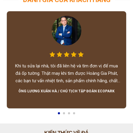
Khi tu sửa lại nhà, tôi đã liên hệ và tìm đơn vị để mua
đá ốp tường. Thật may khi tìm được Hoàng Gia Phát,
các bạn tư vấn nhiệt tình, sản phẩm chính hãng, chất
lượng tốt, giá hợp lý, hỗ trợ tận tình.
ÔNG LƯƠNG XUÂN HÀ
/
CHỦ TỊCH TẬP ĐOÀN ECOPARK
KIẾN THỨC VỀ ĐÁ