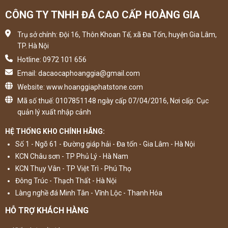
CÔNG TY TNHH ĐÁ CAO CẤP HOÀNG GIA
Trụ sở chính: Đội 16, Thôn Khoan Tế, xã Đa Tốn, huyện Gia Lâm,
TP. Hà Nội
Hotline: 0972 101 656
Email: dacaocaphoanggia@gmail.com
Website: www.hoanggiaphatstone.com
Mã số thuế: 0107851148 ngày cấp 07/04/2016, Nơi cấp: Cục
quản lý xuất nhập cảnh
HỆ THỐNG KHO CHÍNH HÃNG:
Số 1 - Ngõ 61 - Đường giáp hải - Đa tốn - Gia Lâm - Hà Nội
KCN Châu sơn - TP Phủ Lý - Hà Nam
KCN Thụy Vân - TP Việt Trì - Phú Thọ
Đông Trúc - Thạch Thất - Hà Nội
Làng nghề đá Minh Tân - Vĩnh Lộc - Thanh Hóa
HỖ TRỢ KHÁCH HÀNG