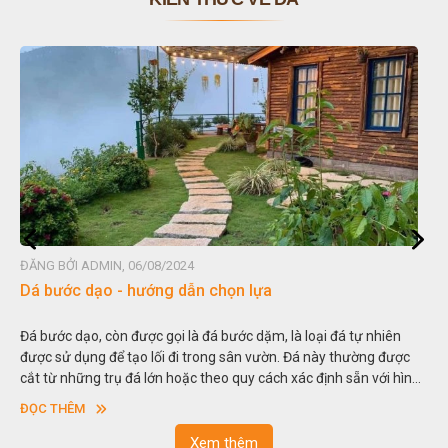
ĐĂNG BỞI ADMIN, 06/08/2024
Đá non bộ - cách lựa chọn non bộ đẹp
Hòn non bộ được biết đến là một nghệ thuật xây dựng, sắp đặt,
thu nhỏ, đưa mô hình những ngọn núi to lớn ngoài tự nhiên vào
trong các vườn cảnh. Hay nói một cách khác, người ta gọi là “giả
sơn”. Nghệ thuật hòn non bộ nhằm phục vụ cho mục đích thưởng
ĐỌC THÊM
ngoạn và phong thủy trong cuộc sống.
Xem thêm