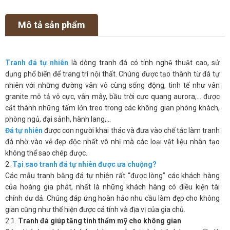
Mô tả sản phẩm
Tranh đá tự nhiên
là dòng tranh đá có tính nghệ thuật cao, sử
dụng phổ biến để trang trí nội thất. Chúng được tạo thành từ đá tự
nhiên với những đường vân vô cùng sống động, tinh tế như vân
granite mô tả vô cực, vân mây, bầu trời cực quang aurora,… được
cắt thành những tấm lớn treo trong các không gian phòng khách,
phòng ngủ, đại sảnh, hành lang,…
Đá tự nhiên
được con người khai thác và đưa vào chế tác làm tranh
đá nhờ vào vẻ đẹp độc nhất vô nhị mà các loại vật liệu nhân tạo
không thể sao chép được.
2.
Tại sao tranh đá tự nhiên được ưa chuộng?
Các mẫu tranh bằng đá tự nhiên rất “được lòng” các khách hàng
của hoàng gia phát, nhất là những khách hàng có điều kiện tài
chính dư dả. Chúng đáp ứng hoàn hảo nhu cầu làm đẹp cho không
gian cũng như thể hiện được cá tính và địa vị của gia chủ.
2.1.
Tranh đá giúp tăng tính thẩm mỹ cho không gian