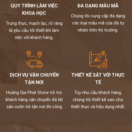
QUY TRÌNH LÀM VIỆC
ĐA DẠNG MẪU MÃ
Đối với gia chủ mệnh Thủy: nên chọn tranh đá màu trắng, ghi,
KHOA HỌC
xám (tương sinh), xanh lam từ đậm đến nhạt. Tránh vàng, nâu
Chúng tôi cung cấp đa dạng
đất, nâu đậm (tương khắc).
các loại mẫu mã của đá tự
Trung thực, mạch lạc, rõ ràng
Đối với gia chủ mệnh Hỏa: nên chọn đỏ, xanh lá cây, cam (tương
nhiên trên thị trường.
là yêu cầu tối thiết khi làm
sinh), tránh đen, xanh biển sẫm, xám.
việc với khách hàng.
Đối với gia chủ mệnh Thổ: nên chọn tranh đá màu đỏ, tím, hồng,
cam đậm, vàng, nâu đất (tương sinh), tránh xanh lá, đen, xanh,
xanh biển,…
kho đá hoàng gia phát là nhà phân phối và thi công đá tự nhiên
chuyên nghiệp. Hiện nay, chúng tôi đang sở hữu bộ sưu tập
DỊCH VỤ VẬN CHUYỂN
THIẾT KẾ SÁT VỚI THỰC
tranh đá tự nhiên ốp tường cao cấp với nhiều mẫu mã độc đáo
TẬN NƠI
TẾ
và kích thước đa dạng. Toàn bộ đều được nhập khẩu trực tiếp từ
các nhà cung cấp hàng đầu thế giới và kiểm định kỹ lưỡng theo
Hoàng Gia Phát Stone hỗ trợ
Tùy nhu cầu khách hàng,
một quy trình chuyên nghiệp.
khách hàng vận chuyển đá lát
chúng tôi thiết kế sao cho
Mọi nhu cầu, xin vui lòng liên hệ Hotline 0972101656 -
sân vườn tới tận nơi thi công
thiết thực và hữu dụng nhất.
0946916986