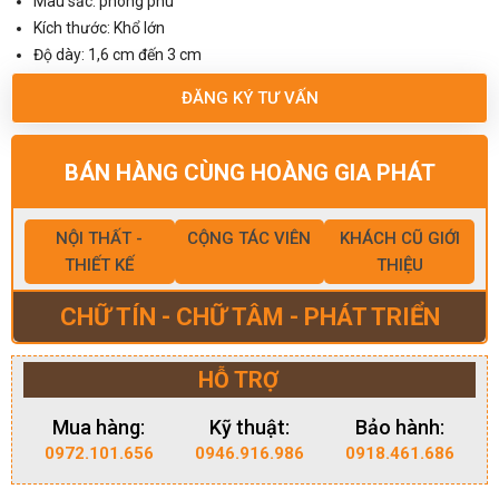
Màu sắc: phong phú
Kích thước: Khổ lớn
Độ dày: 1,6 cm đến 3 cm
ĐĂNG KÝ TƯ VẤN
BÁN HÀNG CÙNG HOÀNG GIA PHÁT
NỘI THẤT -
CỘNG TÁC VIÊN
KHÁCH CŨ GIỚI
THIẾT KẾ
THIỆU
CHỮ TÍN - CHỮ TÂM - PHÁT TRIỂN
HỖ TRỢ
Mua hàng:
Kỹ thuật:
Bảo hành:
0972.101.656
0946.916.986
0918.461.686