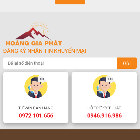
ĐĂNG KÝ NHẬN TIN KHUYẾN MẠI
Gửi
TƯ VẤN BÁN HÀNG
HỖ TRỢ KỸ THUẬT
0972.101.656
0946.916.986