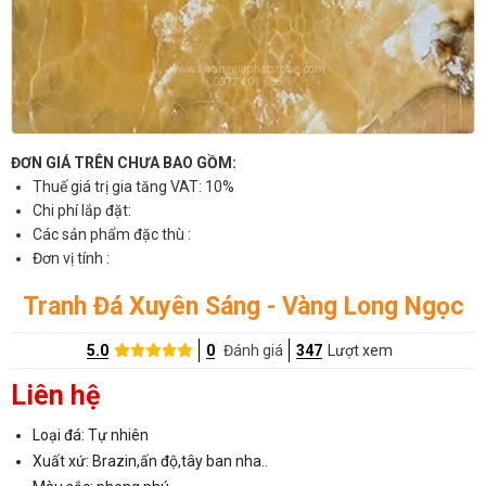
ĐƠN GIÁ TRÊN CHƯA BAO GỒM:
Thuế giá trị gia tăng VAT: 10%
Chi phí lắp đặt:
Các sản phẩm đặc thù :
Đơn vị tính :
Tranh Đá Xuyên Sáng - Vàng Long Ngọc
5.0
0
Đánh giá
347
Lượt xem
Liên hệ
Loại đá: Tự nhiên
Xuất xứ: Brazin,ấn độ,tây ban nha..