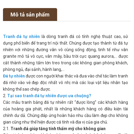
Mô tả sản phẩm
Tranh đá tự nhiên
là dòng tranh đá có tính nghệ thuật cao, sử
dụng phổ biến để trang trí nội thất. Chúng được tạo thành từ đá tự
nhiên với những đường vân vô cùng sống động, tinh tế như vân
granite mô tả vô cực, vân mây, bầu trời cực quang aurora,… được
cắt thành những tấm lớn treo trong các không gian phòng khách,
phòng ngủ, đại sảnh, hành lang,…
Đá tự nhiên
được con người khai thác và đưa vào chế tác làm tranh
đá nhờ vào vẻ đẹp độc nhất vô nhị mà các loại vật liệu nhân tạo
không thể sao chép được.
2.
Tại sao tranh đá tự nhiên được ưa chuộng?
Các mẫu tranh bằng đá tự nhiên rất “được lòng” các khách hàng
của hoàng gia phát, nhất là những khách hàng có điều kiện tài
chính dư dả. Chúng đáp ứng hoàn hảo nhu cầu làm đẹp cho không
gian cũng như thể hiện được cá tính và địa vị của gia chủ.
2.1.
Tranh đá giúp tăng tính thẩm mỹ cho không gian