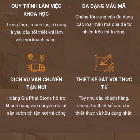
QUY TRÌNH LÀM VIỆC
ĐA DẠNG MẪU MÃ
Đối với gia chủ mệnh Thủy: nên chọn tranh đá màu trắng, ghi,
KHOA HỌC
xám (tương sinh), xanh lam từ đậm đến nhạt. Tránh vàng, nâu
Chúng tôi cung cấp đa dạng
đất, nâu đậm (tương khắc).
các loại mẫu mã của đá tự
Trung thực, mạch lạc, rõ ràng
Đối với gia chủ mệnh Hỏa: nên chọn đỏ, xanh lá cây, cam (tương
nhiên trên thị trường.
là yêu cầu tối thiết khi làm
sinh), tránh đen, xanh biển sẫm, xám.
việc với khách hàng.
Đối với gia chủ mệnh Thổ: nên chọn tranh đá màu đỏ, tím, hồng,
cam đậm, vàng, nâu đất (tương sinh), tránh xanh lá, đen, xanh,
xanh biển,…
kho đá hoàng gia phát là nhà phân phối và thi công đá tự nhiên
chuyên nghiệp. Hiện nay, chúng tôi đang sở hữu bộ sưu tập
DỊCH VỤ VẬN CHUYỂN
THIẾT KẾ SÁT VỚI THỰC
tranh đá tự nhiên ốp tường cao cấp với nhiều mẫu mã độc đáo
TẬN NƠI
TẾ
và kích thước đa dạng. Toàn bộ đều được nhập khẩu trực tiếp từ
các nhà cung cấp hàng đầu thế giới và kiểm định kỹ lưỡng theo
Hoàng Gia Phát Stone hỗ trợ
Tùy nhu cầu khách hàng,
một quy trình chuyên nghiệp.
khách hàng vận chuyển đá lát
chúng tôi thiết kế sao cho
Mọi nhu cầu, xin vui lòng liên hệ Hotline 0972101656 -
sân vườn tới tận nơi thi công
thiết thực và hữu dụng nhất.
0946916986