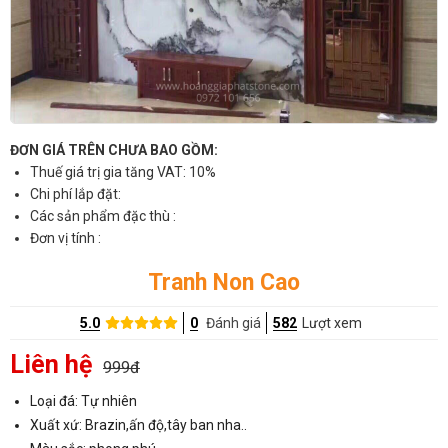
ĐƠN GIÁ TRÊN CHƯA BAO GỒM:
Thuế giá trị gia tăng VAT: 10%
Chi phí lắp đặt:
Các sản phẩm đặc thù :
Đơn vị tính :
Tranh Non Cao
5.0
0
Đánh giá
582
Lượt xem
Liên hệ
999đ
Loại đá: Tự nhiên
Xuất xứ: Brazin,ấn độ,tây ban nha..