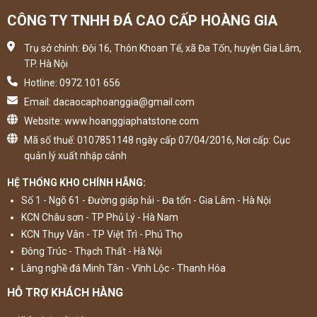
CÔNG TY TNHH ĐÁ CAO CẤP HOÀNG GIA
Trụ sở chính: Đội 16, Thôn Khoan Tế, xã Đa Tốn, huyện Gia Lâm,
TP. Hà Nội
Hotline: 0972 101 656
Email: dacaocaphoanggia@gmail.com
Website: www.hoanggiaphatstone.com
Mã số thuế: 0107851148 ngày cấp 07/04/2016, Nơi cấp: Cục
quản lý xuất nhập cảnh
HỆ THỐNG KHO CHÍNH HÃNG:
Số 1 - Ngõ 61 - Đường giáp hải - Đa tốn - Gia Lâm - Hà Nội
KCN Châu sơn - TP Phủ Lý - Hà Nam
KCN Thụy Vân - TP Việt Trì - Phú Thọ
Đông Trúc - Thạch Thất - Hà Nội
Làng nghề đá Minh Tân - Vĩnh Lộc - Thanh Hóa
HỖ TRỢ KHÁCH HÀNG