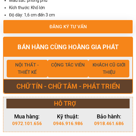
Màu sắc: phong phú
Kích thước: Khổ lớn
Độ dày: 1,6 cm đến 3 cm
ĐĂNG KÝ TƯ VẤN
BÁN HÀNG CÙNG HOÀNG GIA PHÁT
NỘI THẤT -
CỘNG TÁC VIÊN
KHÁCH CŨ GIỚI
THIẾT KẾ
THIỆU
CHỮ TÍN - CHỮ TÂM - PHÁT TRIỂN
HỖ TRỢ
Mua hàng:
Kỹ thuật:
Bảo hành:
0972.101.656
0946.916.986
0918.461.686