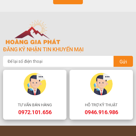
ĐĂNG KÝ NHẬN TIN KHUYẾN MẠI
Gửi
TƯ VẤN BÁN HÀNG
HỖ TRỢ KỸ THUẬT
0972.101.656
0946.916.986