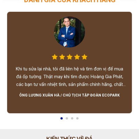
Khi tu sửa lại nhà, tôi đã liên hệ và tìm đơn vị để mua
đá ốp tường. Thật may khi tìm được Hoàng Gia Phát,
các bạn tư vấn nhiệt tình, sản phẩm chính hãng, chất
lượng tốt, giá hợp lý, hỗ trợ tận tình.
ÔNG LƯƠNG XUÂN HÀ
/
CHỦ TỊCH TẬP ĐOÀN ECOPARK
KIẾN THỨC VỀ ĐÁ