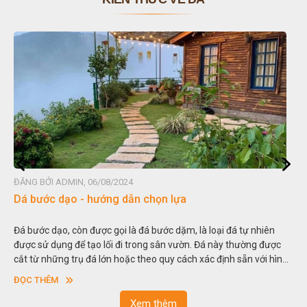
ĐĂNG BỞI ADMIN, 06/08/2024
Dá bước dạo - hướng dẫn chọn lựa
Đá bước dạo, còn được gọi là đá bước dặm, là loại đá tự nhiên
được sử dụng để tạo lối đi trong sân vườn. Đá này thường được
cắt từ những trụ đá lớn hoặc theo quy cách xác định sẵn với hình
vuông hoặc hình chữ nhật và có độ dày khác nhau.
ĐỌC THÊM
Xem thêm