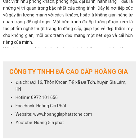
Các vị trí như phòng khách, phòng ngủ, đại sảnh, hành lang,… đều là
những vị trí quan trọng bậc nhất của công trình. Đây là nơi tiếp xúc
và gây ấn tượng mạnh với các vị khách, hoặc là không gian riêng tư
quan trọng để nghỉ ngơi. Một bức tranh đá ốp tường được xem là
tác phẩm nghệ thuật trang trí đẳng cấp, giúp tạo vẻ đẹp thẩm mỹ
cho không gian, mỗi bức tranh đều mang một nét đẹp và cái hồn
riêng của mình.
Với những gia chủ có sẵn “máu nghệ thuật” trong mình, thì một
bức tranh phong thủy đá tự nhiên sẽ luôn là ưu tiên hàng đầu cho
không gian phòng khách.
2.2.
Tranh đá giúp điều hòa phong thủy cho phòng khách
CÔNG TY TNHH ĐÁ CAO CẤP HOÀNG GIA
Không chỉ đẹp tự nhiên mà ở nhiều khía cạnh, tranh đá còn có ý
Địa chỉ: Đội 16, Thôn Khoan Tế, xã Đa Tốn, huyện Gia Lâm,
nghĩa phong thủy, có thể tác động đến âm dương ngũ hành và làm
HN
thay đổi vận khí trong nhà. Được hình thành hoàn toàn từ tự nhiên,
nên có tác dụng tạo không gian thoáng đãng, mở rộng tầm nhìn,
Hotline: 0972 101 656
đem đến nguồn năng lượng tích cực, an nhiên cho các thành viên
Facebook:
Hoàng Gia Phát
gia đình, giải tỏa stess, căng thẳng mệt mỏi.
Website:
www.hoanggiaphatstone.com
Người ta quan niệm, khi chọn tranh đá tự nhiên có màu sắc hợp với
Youtube:
Hoàng Gia phát
mệnh còn mang đến may mắn, tài lộc, hóa giải những xui xẻo, giúp
gia chủ thuận lợi phát triển trong công việc, sự nghiệp.
2.3.
Bền bỉ với thời gian, dễ vệ sinh lau chùi