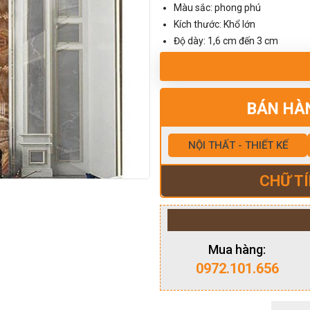
Màu sắc: phong phú
Kích thước: Khổ lớn
Độ dày: 1,6 cm đến 3 cm
BÁN HÀ
NỘI THẤT - THIẾT KẾ
CHỮ TÍ
Mua hàng:
0972.101.656