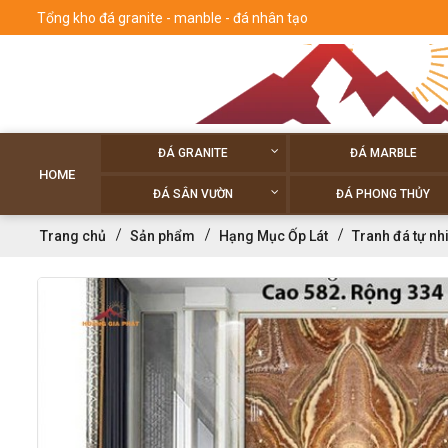
Tổng kho đá granite - manble - đá nhân tạo
ĐÁ GRANITE
ĐÁ MARBLE
HOME
ĐÁ SÂN VƯỜN
ĐÁ PHONG THỦY
Trang chủ
Sản phẩm
Hạng Mục Ốp Lát
Tranh đá tự nh