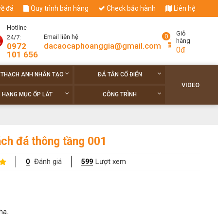
về đá
Quy trình bán hàng
Check bảo hành
Liên hệ
Hotline
Giỏ
0
Email liên hệ
24/7:
hàng
dacaocaphoanggia@gmail.com
0972
0đ
101 656
 THẠCH ANH NHÂN TẠO
ĐÁ TÂN CỔ ĐIỂN
VIDEO
HẠNG MỤC ỐP LÁT
CÔNG TRÌNH
ch đá thông tầng 001
Đánh giá
Lượt xem
0
599
ha..