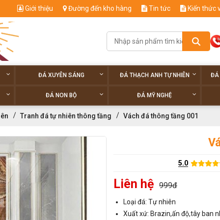
Giới thiệu
Đường đến kho hàng
Tin tức
Kiến thức 
ĐÁ XUYÊN SÁNG
ĐÁ THẠCH ANH TỰ NHIÊN
ĐÁ
ĐÁ NON BỘ
ĐÁ MỸ NGHỆ
iên
Tranh đá tự nhiên thông tầng
Vách đá thông tầng 001
Vá
5.0
Liên hệ
999đ
Loại đá: Tự nhiên
Xuất xứ: Brazin,ấn độ,tây ban n