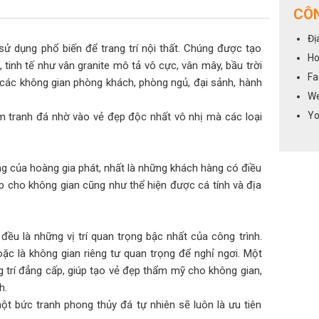
CÔN
Đị
ao, sử dụng phổ biến để trang trí nội thất. Chúng được tạo
Ho
tinh tế như vân granite mô tả vô cực, vân mây, bầu trời
Fa
các không gian phòng khách, phòng ngủ, đại sảnh, hành
We
Yo
m tranh đá nhờ vào vẻ đẹp độc nhất vô nhị mà các loại
g của hoàng gia phát, nhất là những khách hàng có điều
p cho không gian cũng như thể hiện được cá tính và địa
đều là những vị trí quan trọng bậc nhất của công trình.
oặc là không gian riêng tư quan trọng để nghỉ ngơi. Một
 trí đẳng cấp, giúp tạo vẻ đẹp thẩm mỹ cho không gian,
h.
ột bức tranh phong thủy đá tự nhiên sẽ luôn là ưu tiên