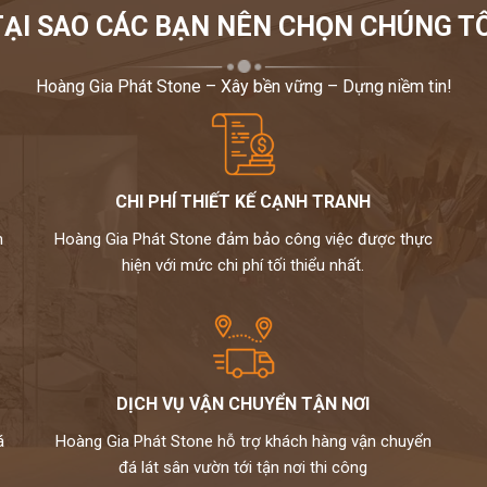
TẠI SAO CÁC BẠN NÊN CHỌN CHÚNG TÔ
ấp hơn bao giờ hết.
g granite (hoa cương) cũng là một trong các dòng đá rất
Hoàng Gia Phát Stone – Xây bền vững – Dựng niềm tin!
ùng công nghệ mài và đánh bóng hiện đại sẽ tạo ra các
ộ bền vô cùng cao, và các loại đá nhập khẩu có đường
 chủ
CHI PHÍ THIẾT KẾ CẠNH TRANH
âu (tương sinh) hoặc những màu tượng trưng cho tính
 đỏ, cam, hồng (tương khắc).
m
Hoàng Gia Phát Stone đảm bảo công việc được thực
h dương, xanh lá (tương sinh), tránh vàng sậm, nâu
hiện với mức chi phí tối thiểu nhất.
bạc (tương khắc)
 ghi, xám (tương sinh), xanh lam từ đậm đến nhạt.
u đậm (tương khắc).
am (tương sinh), tránh đen, xanh biển sẫm, xám.
, hồng, cam đậm, vàng, nâu đất (tương sinh), tránh
DỊCH VỤ VẬN CHUYỂN TẬN NƠI
, xanh biển,…
á
Hoàng Gia Phát Stone hỗ trợ khách hàng vận chuyển
ự nhiên chuyên nghiệp. Hiện nay, chúng tôi đang sở
đá lát sân vườn tới tận nơi thi công