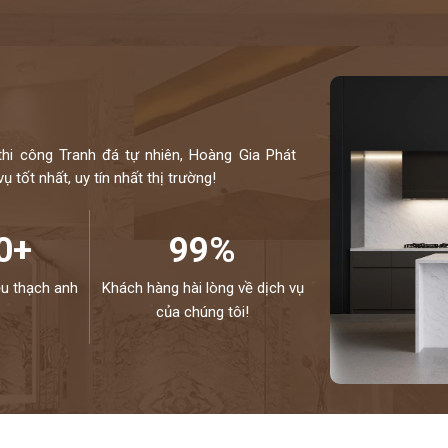
hiều mẫu mã độc đáo và kích thước đa dạng. Toàn bộ
u thế giới và kiểm định kỹ lưỡng theo một quy trình
hiệp.
otline 0972101656 - 0946916986
thi công Tranh đá tự nhiên, Hoàng Gia Phát
 tốt nhất, uy tín nhất thị trường!
0+
99%
ệu thạch anh
Khách hàng hài lòng về dịch vụ
của chúng tôi!