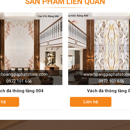
SẢN PHẨM LIÊN QUAN
n duy nhất để trang trí nội thất phòng khách hoặc phòng
đá là độc nhất và không trùng lặp.
m đá có bề mặt tương đối giống nhau và kích thước khá
Tranh đá đối xứng 2 phía có đường vân giống nhau nên
ng nhau, và phù hợp cho những không gian rộng rãi, yêu
nhà hàng, khách sạn, trung tâm thương mại, trung tâm
ười nhìn không thể rời mắt.
www.hoanggiaphatstone.com
www.hoangg
0972 101 656
097
ói về tranh đá tự nhiên. Chúng nổi tiếng với khả năng
Vách đá thông tầng 005
Vách đá 
heo đó, khi thi công người ta thường lắp đặt hệ thống
uyền diệu trong nhà.
Liên hệ
Liên hệ
hần chính là canxit, không phân phiến. Với ưu điểm đa
eo thời gian đã khiến đá cẩm thạch trở thành một trong
ble tự nhiên với những đường vân sống động, rõ nét giúp