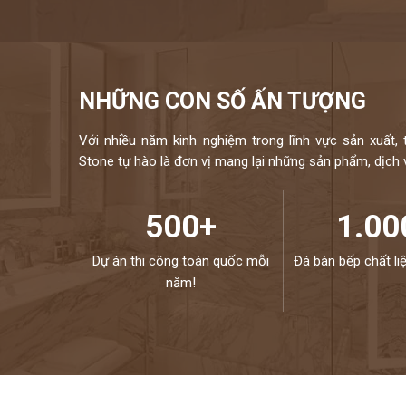
hữu bộ sưu tập tranh đá tự nhiên ốp tường cao cấp với n
đều được nhập khẩu trực tiếp từ các nhà cung cấp hàng đầ
chuyên ng
Mọi nhu cầu, xin vui lòng liên hệ H
NHỮNG CON SỐ ẤN TƯỢNG
Với nhiều năm kinh nghiệm trong lĩnh vực sản xuất, 
Stone tự hào là đơn vị mang lại những sản phẩm, dịch vụ
500+
1.00
Dự án thi công toàn quốc mỗi
Đá bàn bếp chất li
năm!