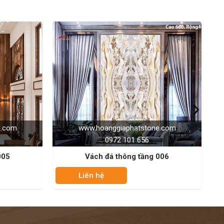
iaphatstone.com
www.hoanggiaphatstone.com
2 101 656
0972 101 656
thông tầng 006
Vách đá thông tầng 007
Liên hệ