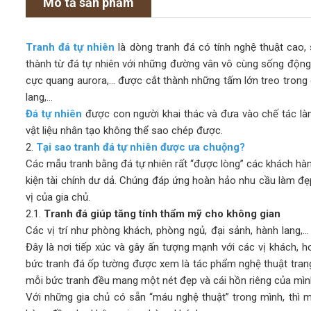
Mô tả sản phẩm
Tranh đá tự nhiên
là dòng tranh đá có tính nghệ thuật c
thành từ đá tự nhiên với những đường vân vô cùng sống động, 
cực quang aurora,… được cắt thành những tấm lớn treo trong 
lang,…
Đá tự nhiên
được con người khai thác và đưa vào chế tác là
vật liệu nhân tạo không thể sao chép được.
2.
Tại sao tranh đá tự nhiên được ưa chuộng?
Các mẫu tranh bằng đá tự nhiên rất “được lòng” các khách hàn
kiện tài chính dư dả. Chúng đáp ứng hoàn hảo nhu cầu làm đẹ
vị của gia chủ.
2.1.
Tranh đá giúp tăng tính thẩm mỹ cho không gian
Các vị trí như phòng khách, phòng ngủ, đại sảnh, hành lang,… 
Đây là nơi tiếp xúc và gây ấn tượng mạnh với các vị khách, h
bức tranh đá ốp tường được xem là tác phẩm nghệ thuật trang
mỗi bức tranh đều mang một nét đẹp và cái hồn riêng của mìn
Với những gia chủ có sẵn “máu nghệ thuật” trong mình, thì m