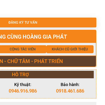
ĐĂNG KÝ TƯ VẤN
NG CÙNG HOÀNG GIA PHÁT
CỘNG TÁC VIÊN
KHÁCH CŨ GIỚI THIỆU
N - CHỮ TÂM - PHÁT TRIỂN
HỖ TRỢ
Kỹ thuật:
Bảo hành:
0946.916.986
0918.461.686