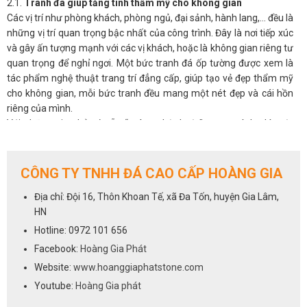
2.1.
Tranh đá giúp tăng tính thẩm mỹ cho không gian
Các vị trí như phòng khách, phòng ngủ, đại sảnh, hành lang,… đều là
những vị trí quan trọng bậc nhất của công trình. Đây là nơi tiếp xúc
và gây ấn tượng mạnh với các vị khách, hoặc là không gian riêng tư
quan trọng để nghỉ ngơi. Một bức tranh đá ốp tường được xem là
tác phẩm nghệ thuật trang trí đẳng cấp, giúp tạo vẻ đẹp thẩm mỹ
cho không gian, mỗi bức tranh đều mang một nét đẹp và cái hồn
riêng của mình.
Với những gia chủ có sẵn “máu nghệ thuật” trong mình, thì một
bức tranh phong thủy đá tự nhiên sẽ luôn là ưu tiên hàng đầu cho
không gian phòng khách.
2.2.
Tranh đá giúp điều hòa phong thủy cho phòng khách
CÔNG TY TNHH ĐÁ CAO CẤP HOÀNG GIA
Không chỉ đẹp tự nhiên mà ở nhiều khía cạnh, tranh đá còn có ý
Địa chỉ: Đội 16, Thôn Khoan Tế, xã Đa Tốn, huyện Gia Lâm,
nghĩa phong thủy, có thể tác động đến âm dương ngũ hành và làm
HN
thay đổi vận khí trong nhà. Được hình thành hoàn toàn từ tự nhiên,
nên có tác dụng tạo không gian thoáng đãng, mở rộng tầm nhìn,
Hotline: 0972 101 656
đem đến nguồn năng lượng tích cực, an nhiên cho các thành viên
Facebook:
Hoàng Gia Phát
gia đình, giải tỏa stess, căng thẳng mệt mỏi.
Website:
www.hoanggiaphatstone.com
Người ta quan niệm, khi chọn tranh đá tự nhiên có màu sắc hợp với
Youtube:
Hoàng Gia phát
mệnh còn mang đến may mắn, tài lộc, hóa giải những xui xẻo, giúp
gia chủ thuận lợi phát triển trong công việc, sự nghiệp.