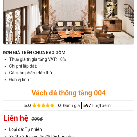
ĐƠN GIÁ TRÊN CHƯA BAO GỒM:
Thuế giá trị gia tăng VAT: 10%
Chi phí lắp đặt:
Các sản phẩm đặc thù :
Đơn vị tính :
Vách đá thông tầng 004
5.0
0
Đánh giá
597
Lượt xem
Liên hệ
999đ
Loại đá: Tự nhiên
Xuất xứ: Brazin,ấn độ,tây ban nha..