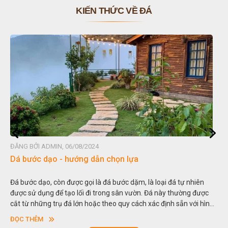
KIẾN THỨC VỀ ĐÁ
ĐĂNG BỞI ADMIN, 06/08/2024
Dá bước dạo - hướng dẫn chọn lựa
Đá bước dạo, còn được gọi là đá bước dặm, là loại đá tự nhiên
được sử dụng để tạo lối đi trong sân vườn. Đá này thường được
cắt từ những trụ đá lớn hoặc theo quy cách xác định sẵn với hình
vuông hoặc hình chữ nhật và có độ dày khác nhau.
ĐỌC THÊM