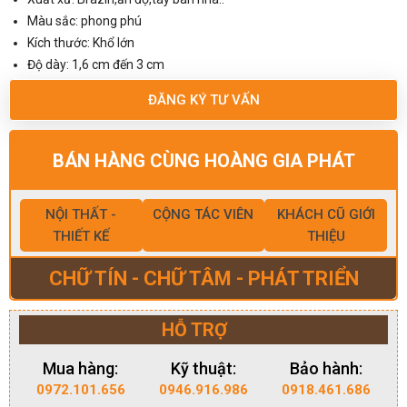
Màu sắc: phong phú
Kích thước: Khổ lớn
Độ dày: 1,6 cm đến 3 cm
ĐĂNG KÝ TƯ VẤN
BÁN HÀNG CÙNG HOÀNG GIA PHÁT
NỘI THẤT -
CỘNG TÁC VIÊN
KHÁCH CŨ GIỚI
THIẾT KẾ
THIỆU
CHỮ TÍN - CHỮ TÂM - PHÁT TRIỂN
HỖ TRỢ
Mua hàng:
Kỹ thuật:
Bảo hành:
0972.101.656
0946.916.986
0918.461.686