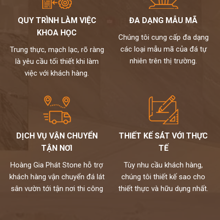
nhạt, trắng bạc (tương khắc)
QUY TRÌNH LÀM VIỆC
ĐA DẠNG MẪU MÃ
Đối với gia chủ mệnh Thủy: nên chọn tranh đá màu trắng, ghi,
KHOA HỌC
xám (tương sinh), xanh lam từ đậm đến nhạt. Tránh vàng, nâu
Chúng tôi cung cấp đa dạng
đất, nâu đậm (tương khắc).
các loại mẫu mã của đá tự
Trung thực, mạch lạc, rõ ràng
Đối với gia chủ mệnh Hỏa: nên chọn đỏ, xanh lá cây, cam (tương
nhiên trên thị trường.
là yêu cầu tối thiết khi làm
sinh), tránh đen, xanh biển sẫm, xám.
việc với khách hàng.
Đối với gia chủ mệnh Thổ: nên chọn tranh đá màu đỏ, tím, hồng,
cam đậm, vàng, nâu đất (tương sinh), tránh xanh lá, đen, xanh,
xanh biển,…
kho đá hoàng gia phát là nhà phân phối và thi công đá tự nhiên
chuyên nghiệp. Hiện nay, chúng tôi đang sở hữu bộ sưu tập
DỊCH VỤ VẬN CHUYỂN
THIẾT KẾ SÁT VỚI THỰC
tranh đá tự nhiên ốp tường cao cấp với nhiều mẫu mã độc đáo
TẬN NƠI
TẾ
và kích thước đa dạng. Toàn bộ đều được nhập khẩu trực tiếp từ
các nhà cung cấp hàng đầu thế giới và kiểm định kỹ lưỡng theo
Hoàng Gia Phát Stone hỗ trợ
Tùy nhu cầu khách hàng,
một quy trình chuyên nghiệp.
khách hàng vận chuyển đá lát
chúng tôi thiết kế sao cho
Mọi nhu cầu, xin vui lòng liên hệ Hotline 0972101656 -
sân vườn tới tận nơi thi công
thiết thực và hữu dụng nhất.
0946916986