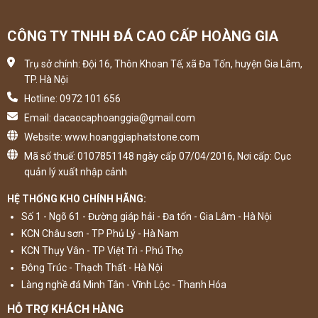
CÔNG TY TNHH ĐÁ CAO CẤP HOÀNG GIA
Trụ sở chính: Đội 16, Thôn Khoan Tế, xã Đa Tốn, huyện Gia Lâm,
TP. Hà Nội
Hotline: 0972 101 656
Email: dacaocaphoanggia@gmail.com
Website: www.hoanggiaphatstone.com
Mã số thuế: 0107851148 ngày cấp 07/04/2016, Nơi cấp: Cục
quản lý xuất nhập cảnh
HỆ THỐNG KHO CHÍNH HÃNG:
Số 1 - Ngõ 61 - Đường giáp hải - Đa tốn - Gia Lâm - Hà Nội
KCN Châu sơn - TP Phủ Lý - Hà Nam
KCN Thụy Vân - TP Việt Trì - Phú Thọ
Đông Trúc - Thạch Thất - Hà Nội
Làng nghề đá Minh Tân - Vĩnh Lộc - Thanh Hóa
HỖ TRỢ KHÁCH HÀNG