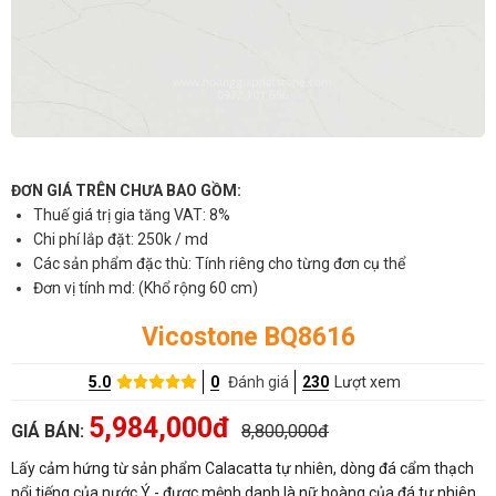
ĐƠN GIÁ TRÊN CHƯA BAO GỒM:
Thuế giá trị gia tăng VAT: 8%
Chi phí lắp đặt: 250k / md
Các sản phẩm đặc thù: Tính riêng cho từng đơn cụ thể
Đơn vị tính md: (Khổ rộng 60 cm)
Vicostone BQ8616
5.0
0
Đánh giá
230
Lượt xem
5,984,000đ
GIÁ BÁN:
8,800,000đ
Lấy cảm hứng từ sản phẩm Calacatta tự nhiên, dòng đá cẩm thạch
nổi tiếng của nước Ý - được mệnh danh là nữ hoàng của đá tự nhiên,