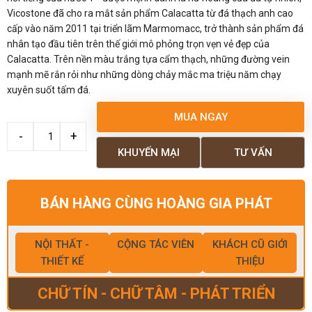
Vicostone đã cho ra mắt sản phẩm Calacatta từ đá thạch anh cao
cấp vào năm 2011 tại triển lãm Marmomacc, trở thành sản phẩm đá
nhân tạo đầu tiên trên thế giới mô phỏng trọn vẹn vẻ đẹp của
Calacatta. Trên nền màu trắng tựa cẩm thạch, những đường vein
mạnh mẽ rắn rỏi như những dòng chảy mắc ma triệu năm chạy
xuyên suốt tấm đá.
MUA NGAY
KHUYẾN MẠI
TƯ VẤN
BÁN HÀNG CÙNG HOÀNG GIA PHÁT
NỘI THẤT -
CỘNG TÁC VIÊN
KHÁCH CŨ GIỚI
THIẾT KẾ
THIỆU
CHỮ TÍN - CHỮ TÂM - PHÁT TRIỂN