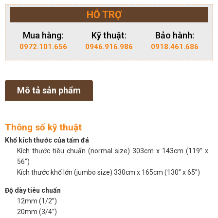
HỖ TRỢ
Mua hàng:
Kỹ thuật:
Bảo hành:
0972.101.656
0946.916.986
0918.461.686
Mô tả sản phẩm
Thông số kỹ thuật
Khổ kích thước của tấm đá
Kích thước tiêu chuẩn (normal size) 303cm x 143cm (119” x
56”)
Kích thước khổ lớn (jumbo size) 330cm x 165cm (130” x 65”)
Độ dày tiêu chuẩn
12mm (1/2”)
20mm (3/4”)