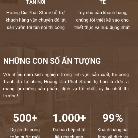
TẬN NƠI
TẾ
Hoàng Gia Phát Stone hỗ trợ
Tùy nhu cầu khách hàng,
khách hàng vận chuyển đá lát
chúng tôi thiết kế sao cho
sân vườn tới tận nơi thi công
thiết thực và hữu dụng nhất.
NHỮNG CON SỐ ẤN TƯỢNG
Với nhiều năm kinh nghiệm trong lĩnh vực sản xuất, thi công
Tranh đá tự nhiên, Hoàng Gia Phát Stone tự hào là đơn vị
mang lại những sản phẩm, dịch vụ tốt nhất, uy tín nhất thị
trường!
500+
1.000+
99%
Dự án thi công
Đá bàn bếp chất
Khách hàng hài
toàn quốc mỗi
liệu thạch anh
lòng về dịch vụ