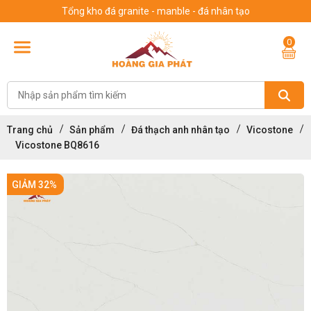
Tổng kho đá granite - manble - đá nhân tạo
0
Trang chủ
Sản phẩm
Đá thạch anh nhân tạo
Vicostone
Vicostone BQ8616
GIẢM 32%