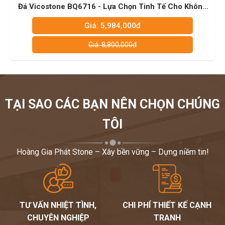
 Vicostone BQ6716 - Lựa Chọn Tinh Tế Cho Không
Đá
Gian Bếp
Giá: 5,984,000đ
Giá: 8,800,000đ
TẠI SAO CÁC BẠN NÊN CHỌN CHÚNG
TÔI
Hoàng Gia Phát Stone – Xây bền vững – Dựng niềm tin!
TƯ VẤN NHIỆT TÌNH,
CHI PHÍ THIẾT KẾ CẠNH
CHUYÊN NGHIỆP
TRANH