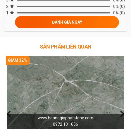
2
0%
(0)
1
0%
(0)
ĐÁNH GIÁ NGAY
SẢN PHẨM LIÊN QUAN
IẢM 32%
GIẢM
www.hoanggiaphatstone.com
0972 101 656