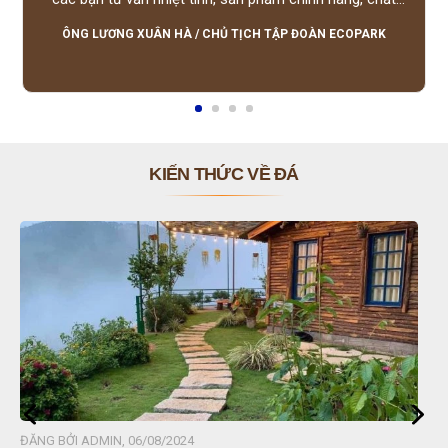
lượng tốt, giá hợp lý, hỗ trợ tận tình.
ÔNG LƯƠNG XUÂN HÀ
/
CHỦ TỊCH TẬP ĐOÀN ECOPARK
KIẾN THỨC VỀ ĐÁ
ĐĂNG BỞI ADMIN, 06/08/2024