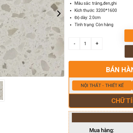
Màu sắc: trắng,đen,ghi
Kích thước: 3200*1600
Độ dày: 2.0cm
Tình trạng: Còn hàng
BÁN HÀ
NỘI THẤT - THIẾT KẾ
CHỮ TÍ
Mua hàng: