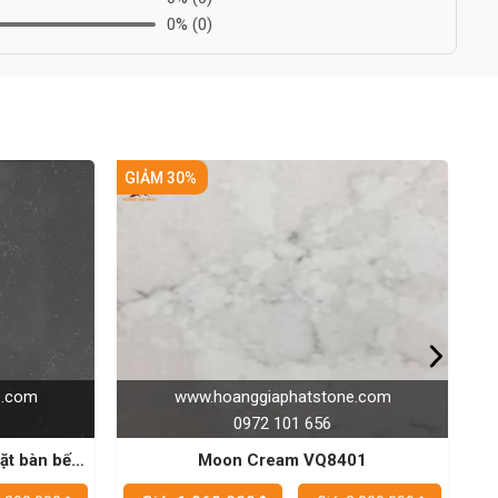
0%
(0)
GIẢM 25%
stone.com
www.hoanggiaphatstone.com
56
0972 101 656
Q8401
Đá Vinaquartz VQ8003 - Đá nhân tạo
chất lượng cao