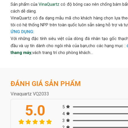
Sản phẩm của
VinaQuartz
có độ bóng cao nên chống bám bẩn 
cách dễ dàng.
VinaQuartz có đa dạng mẫu mã cho khách hàng chọn lựa theo
tôi có hệ thống NPP trên toàn quốc luôn sẵn sàng hỗ trợ và tư
ỨNG DỤNG:
Với những đặc tính siêu việt của dòng đá nhân tạo gốc thạc
đầu và uy tín dành cho ngôi nhà của bạn,cho các hạng mục :
thang máy
,vách trang trí cho phòng khách...
ĐẢM BẢO AN TOÀN CHO BẠN
Chúng tôi biết khách hàng của bạn đặt sức khỏe và sự an 
Vinaquartz tạo ra các bề mặt không xốp, kháng khuẩn, an toà
chăm sóc sức khỏe và gia đình. Sản phẩm của chúng tôi tuân t
ĐÁNH GIÁ SẢN PHẨM
HÀNH TRÌNH CỦA VINAQUARTZ KHẮP THẾ GIỚI
Dòng sản phẩm “VinaQuartz” đã được xuất khẩu sang nhiều n
Vinaquartz VQ2033
vào chất lượng và dịch vụ để mang lại sự hài lòng tốt nhất 
5.0
5
thành một trong những thương hiệu nổi tiếng về bề mặt thạch a
4
lược của nhiều tập đoàn và chuỗi cung ứng trên thế giới.
3
BỘ SƯU TẬP TUYỆT VỜI VỚI THIẾT KẾ SANG TRỌNG CH
2