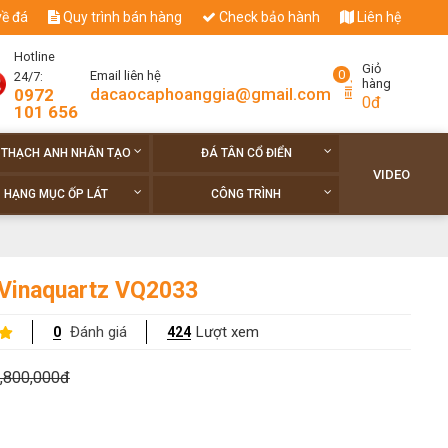
về đá
Quy trình bán hàng
Check bảo hành
Liên hệ
Hotline
Giỏ
0
Email liên hệ
24/7:
hàng
dacaocaphoanggia@gmail.com
0972
0đ
101 656
 THẠCH ANH NHÂN TẠO
ĐÁ TÂN CỔ ĐIỂN
VIDEO
HẠNG MỤC ỐP LÁT
CÔNG TRÌNH
Vinaquartz VQ2033
Đánh giá
Lượt xem
0
424
,800,000đ