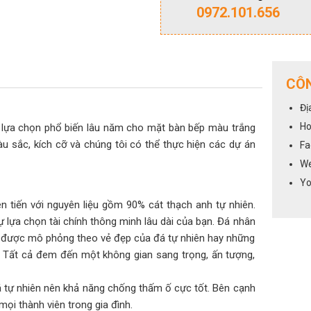
0972.101.656
CÔN
Đị
Ho
ự lựa chọn phổ biến lâu năm cho mặt bàn bếp màu trắng
u sắc, kích cỡ và chúng tôi có thể thực hiện các dự án
Fa
We
Yo
 tiến với nguyên liệu gồm 90% cát thạch anh tự nhiên.
ự lựa chọn tài chính thông minh lâu dài của bạn. Đá nhân
 được mô phỏng theo vẻ đẹp của đá tự nhiên hay những
n. Tất cả đem đến một không gian sang trọng, ấn tượng,
 tự nhiên nên khả năng chống thấm ố cực tốt. Bên cạnh
i thành viên trong gia đình.