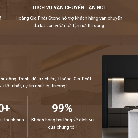
DỊCH VỤ VẬN CHUYỂN TẬN NƠI
anh vinaquartz nên sản phẩm là hàng chính hãng,được
á
Hoàng Gia Phát Stone hỗ trợ khách hàng vận chuyển
ạng,phù hợp cho mọi không gian.
đá lát sân vườn tới tận nơi thi công
lắp đặt theo yêu cầu cho khách hàng nên không phải qua
đã được tuyển chọn.
g ngấm..quý khách sẽ được bảo dưỡng định kỳ 6 tháng
í cho khách hàng trong vòng 24h,tất cả thành phẩm của
ôn đồng hành cùng khách hàng.
thi công Tranh đá tự nhiên, Hoàng Gia Phát
ị thi công đá bàn bếp số 1 tại Hà Nội
 tốt nhất, uy tín nhất thị trường!
C CỦA CHÚNG TÔI - HÂN HẠNH
NE:
0972101656 - 0946916986
0+
99%
ệu thạch anh
Khách hàng hài lòng về dịch vụ
của chúng tôi!