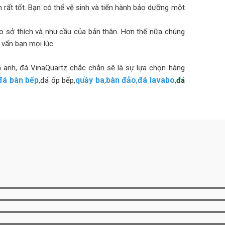
rất tốt. Bạn có thể vệ sinh và tiến hành bảo dưỡng một
 sở thích và nhu cầu của bản thân. Hơn thế nữa chúng
 vấn bạn mọi lúc.
h anh, đá VinaQuartz chắc chắn sẽ là sự lựa chọn hàng
đá bàn bếp
quầy ba
bàn đảo
đá lavabo
,đá ốp bếp,
,
,
,
đá
toàn của gia đình lên hàng đầu. Đó là lý do tại sao
n khi sử dụng trong bếp thương mại, trường học, cơ sở
hủ các Tiêu chuẩn quốc tế: NSF, SGS và ISO.
ước ở Bắc Mỹ, Châu Mỹ La Tinh, EU,… VinaQuartz trọng
cho mọi khách hàng. Vì vậy, VinaQuartz đang nỗ lực trở
nh trên toàn thế giới. Vinaquartz hiện là đối tác chiến
O MỌI PHONG CÁCH