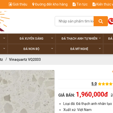
Giới thiệu
Đường đến kho hàng
Tin tức
Kiến thức 
ĐÁ XUYÊN SÁNG
ĐÁ THẠCH ANH TỰ NHIÊN
ĐÁ
ĐÁ NON BỘ
ĐÁ MỸ NGHỆ
tz
Vinaquartz VQ2033
5.0
1,960,000đ
GIÁ BÁN:
2
Loại đá: Đá thạch anh nhân tạo
Xuất xứ: Việt Nam