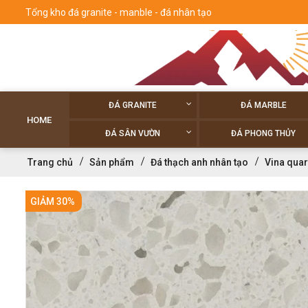
Tổng kho đá granite - manble - đá nhân tạo
ĐÁ GRANITE
ĐÁ MARBLE
HOME
ĐÁ SÂN VƯỜN
ĐÁ PHONG THỦY
Trang chủ
Sản phẩm
Đá thạch anh nhân tạo
Vina quar
GIẢM 30%