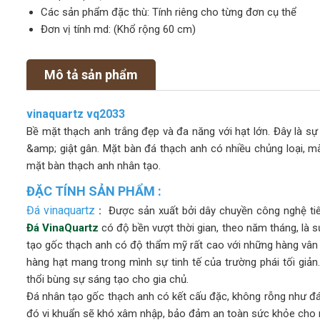
Các sản phẩm đặc thù: Tính riêng cho từng đơn cụ thể
Đơn vị tính md: (Khổ rộng 60 cm)
Mô tả sản phẩm
vinaquartz vq2033
Bề mặt thạch anh trắng đẹp và đa năng với hạt lớn. Đây là s
&amp; giật gân. Mặt bàn đá thạch anh có nhiều chủng loại, mà
mặt bàn thạch anh nhân tạo.
ĐẶC TÍNH SẢN PHẨM :
Đá vinaquartz
:
Được sản xuất bởi dây chuyền công nghệ tiên
Đá VinaQuartz
có độ bền vượt thời gian, theo năm tháng, là s
tạo gốc thạch anh có độ thẩm mỹ rất cao với những hàng vân
hàng hạt mang trong mình sự tinh tế của trường phái tối giả
thổi bùng sự sáng tạo cho gia chủ.
Đá nhân tạo gốc thạch anh có kết cấu đặc, không rỗng như đá
đó vi khuẩn sẽ khó xâm nhập, bảo đảm an toàn sức khỏe cho mọ