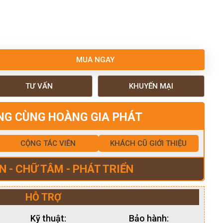
MUA NGAY
TƯ VẤN
KHUYẾN MẠI
NG CÙNG HOÀNG GIA PHÁT
CỘNG TÁC VIÊN
KHÁCH CŨ GIỚI THIỆU
N - CHỮ TÂM - PHÁT TRIỂN
HỖ TRỢ
Kỹ thuật:
Bảo hành: