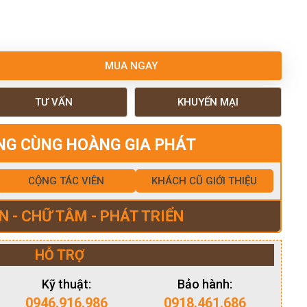
MUA NGAY
TƯ VẤN
KHUYẾN MẠI
NG CÙNG HOÀNG GIA PHÁT
CỘNG TÁC VIÊN
KHÁCH CŨ GIỚI THIỆU
N - CHỮ TÂM - PHÁT TRIỂN
HỖ TRỢ
Kỹ thuật:
Bảo hành:
0946.916.986
0918.461.686