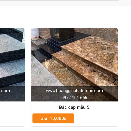
anggiaphatstone.com
www.hoanggiaphatstone.c
0972 101 656
0972 101 656
Bậc cấp mẫu 5
Bậc cấp mẫu 6
00đ
Giá: 10,000đ