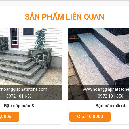
hí mà lựa chọn loại đá trên để ốp bậc cấp.
SẢN PHẨM LIÊN QUAN
 cũng như thời tiết như gió, mưa, bụi bẩn,… nên rất dễ bị
chất lượng cao, tránh chọn những dòng đá nhuộm vì chỉ
y như:
 bên ốp đá màu khác như đá đen, trắng, xám...
loại đá tự nhiên màu nào đó rồi phối hợp với đá cổ bậc
ậc cấp sẽ sử dụng một loại đá để tạo lên một tổng thể
www.hoanggiaphatstone.com
www.ho
 cũng có nhiều phương án thiết kế như: mài tròn cạnh,
0972 101 656
Bậc cấp mẫu 4
 nhiều nhất trong thết kế xây dựng. Khách hàng có thể
Giá: 10,000đ
Giá: 10,0
u để có thêm ý tưởng thi công cho nhà mình.