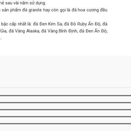
mẻ sau vài năm sử dụng.
ác sản phẩm đá granite hay còn gọi là đá hoa cương đều
bậc cấp nhất là: đá Đen Kim Sa, đá Đỏ Ruby Ấn Độ, đá
ia, đá Vàng Alaska, đá Vàng Bình Định, đá Đen Ấn Độ,
…
g thường được lựa chọn để ốp bậc cấp bởi chúng cũng
ọng.
 Đá Nâu Tây Ban Nha, đá Vàng Thủy Tinh, đá Vàng Iran,
hịu áp lực tác động lớn nên cần chọn đá tự nhiên để thi
độ bền rất cao.
 ốp có màu chuẩn tự nhiên của đá để giữ được màu đá
đầu.
i đá được nhuộm màu bề mặt như: đá Đen nhuộm, đá Đỏ