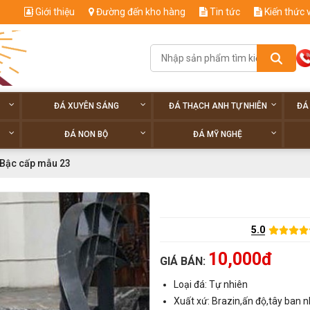
Giới thiệu
Đường đến kho hàng
Tin tức
Kiến thức 
ĐÁ XUYÊN SÁNG
ĐÁ THẠCH ANH TỰ NHIÊN
ĐÁ
ĐÁ NON BỘ
ĐÁ MỸ NGHỆ
Bậc cấp mẫu 23
5.0
10,000đ
GIÁ BÁN:
Loại đá: Tự nhiên
Xuất xứ: Brazin,ấn độ,tây ban n