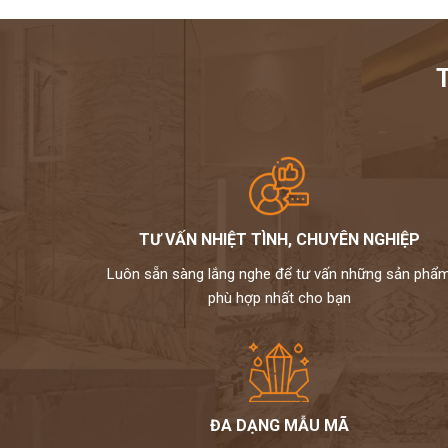
Khách hàng có nhu cầu thiết kế - thi công đá hoa cương
vui lòng liên hệ cho
Hoàng gia phát
để được tư vấn chi tiế
phần làm đẹp cho ngôi
TƯ VẤN NHIỆT TÌNH, CHUYÊN NGHIỆP
Luôn sẵn sàng lắng nghe để tư vấn những sản phẩ
phù hợp nhất cho bạn
ĐA DẠNG MẪU MÃ