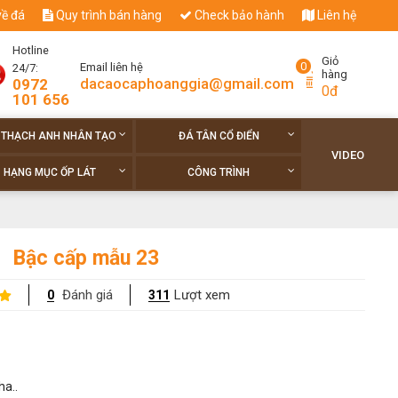
về đá
Quy trình bán hàng
Check bảo hành
Liên hệ
Hotline
Giỏ
0
Email liên hệ
24/7:
hàng
dacaocaphoanggia@gmail.com
0972
0đ
101 656
 THẠCH ANH NHÂN TẠO
ĐÁ TÂN CỔ ĐIỂN
VIDEO
HẠNG MỤC ỐP LÁT
CÔNG TRÌNH
Bậc cấp mẫu 23
Đánh giá
Lượt xem
0
311
ha..