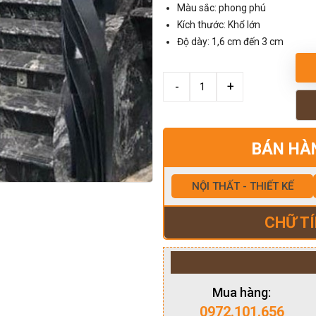
Màu sắc: phong phú
Kích thước: Khổ lớn
Độ dày: 1,6 cm đến 3 cm
BÁN HÀ
NỘI THẤT - THIẾT KẾ
CHỮ TÍ
Mua hàng:
0972.101.656