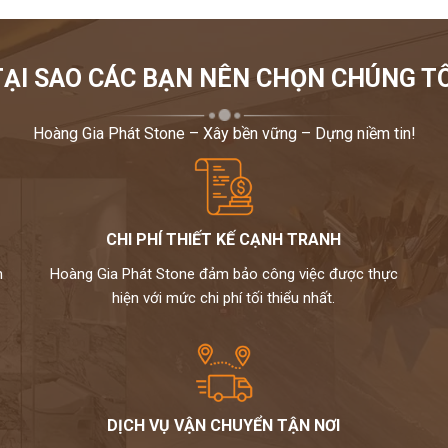
 cũng như cần tư vấn về các sản phẩm đá ốp bậc cấp
t và tỉ mỉ đt 0972101656. Rất mong được hợp tác góp
TẠI SAO CÁC BẠN NÊN CHỌN CHÚNG TÔ
 nhà của các bạn.
Hoàng Gia Phát Stone – Xây bền vững – Dựng niềm tin!
CHI PHÍ THIẾT KẾ CẠNH TRANH
m
Hoàng Gia Phát Stone đảm bảo công việc được thực
hiện với mức chi phí tối thiểu nhất.
DỊCH VỤ VẬN CHUYỂN TẬN NƠI