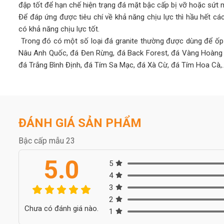
đập tốt để hạn chế hiện trạng đá mặt bậc cấp bị vỡ hoặc sứt 
Để đáp ứng được tiêu chí về khả năng chịu lực thì hầu hết c
có khả năng chịu lực tốt.
Trong đó có một số loại đá granite thường được dùng để ốp 
Nâu Anh Quốc, đá Đen Rừng, đá Back Forest, đá Vàng Hoàng G
đá Trắng Bình Định, đá Tím Sa Mạc, đá Xà Cừ, đá Tím Hoa Cà,
Ngoài
đá tự nhiên granite
thì nhiều sản phẩm
đá marble
cũn
có độ chịu lực tương đối tốt mà lại có nhiều tông màu sang tr
+ Tên một số loại đá marble thường dùng để ốp bậc cấp như:
ĐÁNH GIÁ SẢN PHẨM
đá Imperia gold,…
Bậc cấp mẫu 23
Bậc tam cấp
là nơi mọi người thường xuyên đi lại nên phải c
5.0
công. Dòng đá này có độ cứng, chắc, khả năng chịu lực tốt và 
5
4
2.
Không chọn đá nhuộm để tránh bị bạc màu:
3
Bậc cấp thường chịu tác động của nắng mưa nên cần chọn đá
2
Chưa có đánh giá nào.
cũng như độ bóng bề mặt đá sau nhiều năm vẫn mới như ban 
1
+ Trong các loại đá granite hiện nay thì có mộ số ít loạ