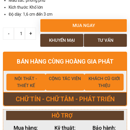
Màu sắc: phong phú
Kích thước: Khổ lớn
Độ dày: 1,6 cm đến 3 cm
MUA NGAY
KHUYẾN MẠI
TƯ VẤN
BÁN HÀNG CÙNG HOÀNG GIA PHÁT
NỘI THẤT -
CỘNG TÁC VIÊN
KHÁCH CŨ GIỚI
THIẾT KẾ
THIỆU
CHỮ TÍN - CHỮ TÂM - PHÁT TRIỂN
HỖ TRỢ
Mua hàng:
Kỹ thuật:
Bảo hành: