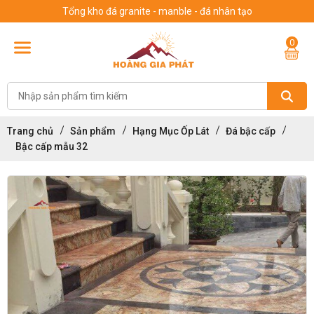
Tổng kho đá granite - manble - đá nhân tạo
0
Trang chủ
Sản phẩm
Hạng Mục Ốp Lát
Đá bậc cấp
Bậc cấp mẫu 32