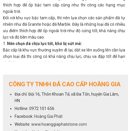
thích hợp để ốp bậc tam cấp cũng như thi công các hạng mục
ngoài trời.
Đối với khu vực bậc tam cấp, thì nên lựa chọn các sản phẩm đá tự
nhiên như đá Granite hoặc đá Marble. Đây là những loại đá có nhiều
ưu điểm thích hợp để ốp ngoài trời như độ cứng tốt, khả năng chịu
lực và độ bền màu cao.
1.
Nên chọn đá chịu lực tốt, khó bị sứt mẻ:
Bậc cấp là khu vực thường xuyên đi lại, dắt xe lên xuống lên cần lựa
chọn loại đá thi công có khả năng chịu lực, chịu va đập tốt để hạn
chế hiện trạng đá mặt bậc cấp bị vỡ hoặc sứt mẻ sau vài năm sử
dụng.
Để đáp ứng được tiêu chí về khả năng chịu lực thì hầu hết các sản
phẩm đá granite hay còn gọi là đá hoa cương đều có khả năng chịu
CÔNG TY TNHH ĐÁ CAO CẤP HOÀNG GIA
lực tốt.
Địa chỉ: Đội 16, Thôn Khoan Tế, xã Đa Tốn, huyện Gia Lâm,
Trong đó có một số loại đá granite thường được dùng để ốp bậc
HN
cấp nhất là: đá Đen Kim Sa, đá Đỏ Ruby Ấn Độ, đá Nâu Anh Quốc,
đá Đen Rừng, đá Back Forest, đá Vàng Hoàng Gia, đá Vàng Alaska,
Hotline: 0972 101 656
đá Vàng Bình Định, đá Đen Ấn Độ, đá Trắng Bình Định, đá Tím Sa
Facebook:
Hoàng Gia Phát
Mạc, đá Xà Cừ, đá Tím Hoa Cà,…
Website:
www.hoanggiaphatstone.com