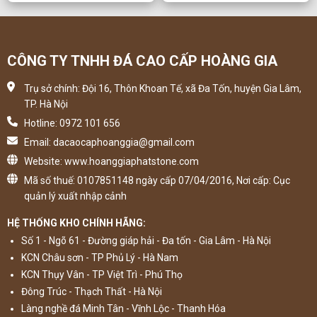
CÔNG TY TNHH ĐÁ CAO CẤP HOÀNG GIA
Trụ sở chính: Đội 16, Thôn Khoan Tế, xã Đa Tốn, huyện Gia Lâm,
TP. Hà Nội
Hotline: 0972 101 656
Email: dacaocaphoanggia@gmail.com
Website: www.hoanggiaphatstone.com
Mã số thuế: 0107851148 ngày cấp 07/04/2016, Nơi cấp: Cục
quản lý xuất nhập cảnh
HỆ THỐNG KHO CHÍNH HÃNG:
Số 1 - Ngõ 61 - Đường giáp hải - Đa tốn - Gia Lâm - Hà Nội
KCN Châu sơn - TP Phủ Lý - Hà Nam
KCN Thụy Vân - TP Việt Trì - Phú Thọ
Đông Trúc - Thạch Thất - Hà Nội
Làng nghề đá Minh Tân - Vĩnh Lộc - Thanh Hóa