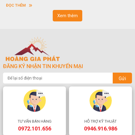
vuông hoặc hình chữ nhật và có độ dày khác nhau.
ĐỌC THÊM
Xem thêm
ĐĂNG KÝ NHẬN TIN KHUYẾN MẠI
Gửi
TƯ VẤN BÁN HÀNG
HỖ TRỢ KỸ THUẬT
0972.101.656
0946.916.986