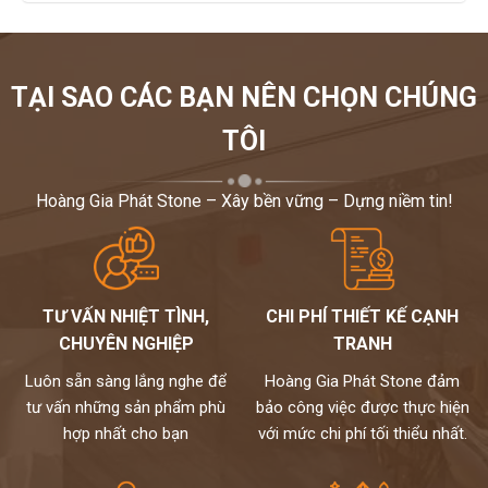
nhiều nhất trong thết kế xây dựng. Khách hàng có thể tham khảo
những hình ảnh bậc cấp và cách phối màu để có thêm ý tưởng thi
công cho nhà mình.
TẠI SAO CÁC BẠN NÊN CHỌN CHÚNG
Khách hàng có nhu cầu thiết kế - thi công đá hoa cương cũng
TÔI
như cần tư vấn về các sản phẩm đá ốp bậc cấp vui lòng liên hệ
cho
Hoàng gia phát
để được tư vấn chi tiết và tỉ mỉ đt
0972101656. Rất mong được hợp tác góp phần làm đẹp cho
Hoàng Gia Phát Stone – Xây bền vững – Dựng niềm tin!
ngôi nhà của các bạn.
TƯ VẤN NHIỆT TÌNH,
CHI PHÍ THIẾT KẾ CẠNH
CHUYÊN NGHIỆP
TRANH
Luôn sẵn sàng lắng nghe để
Hoàng Gia Phát Stone đảm
tư vấn những sản phẩm phù
bảo công việc được thực hiện
hợp nhất cho bạn
với mức chi phí tối thiểu nhất.