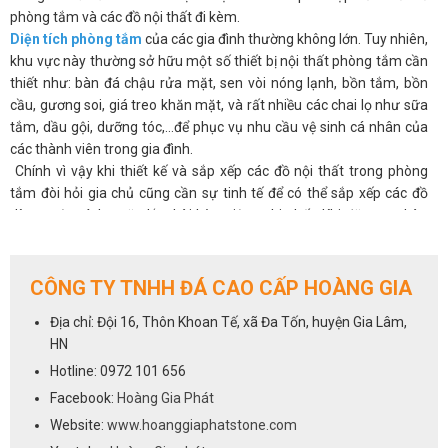
phòng tắm và các đồ nội thất đi kèm.
Diện tích phòng tắm
của các gia đình thường không lớn. Tuy nhiên,
khu vực này thường sở hữu một số thiết bị nội thất phòng tắm cần
thiết như: bàn đá chậu rửa mặt, sen vòi nóng lạnh, bồn tắm, bồn
cầu, gương soi, giá treo khăn mặt, và rất nhiều các chai lọ như sữa
tắm, dầu gội, dưỡng tóc,...để phục vụ nhu cầu vệ sinh cá nhân của
các thành viên trong gia đình.
Chính vì vậy khi thiết kế và sắp xếp các đồ nội thất trong phòng
tắm đòi hỏi gia chủ cũng cần sự tinh tế để có thể sắp xếp các đồ
dùng một cách ngăn lắp, hài hòa, tiện nghi nhất. Khi đặt mua bàn
đá chậu rửa mặt hay bất kỳ một thiết bị nào bạn cũng nên cân
nhắc về
kích thước dài 80 đến 90 cm rộng 52cm đến 55 cm
cho
bàn đá, kiểu dáng sao cho chúng phù hợp với không gian của bạn.
CÔNG TY TNHH ĐÁ CAO CẤP HOÀNG GIA
Cũng như các thiết bị phòng tắm khác, bàn đá lavabo là sản phẩm
Địa chỉ: Đội 16, Thôn Khoan Tế, xã Đa Tốn, huyện Gia Lâm,
không thể thiếu trong thiết kế phòng tắm hiện đại. Chỉ với mức chi
HN
phí từ 1.500.000đ - 4.000.000đ là bạn đã có thể sở hữu một bộ bàn
đá chậu rửa mặt cho gia đình mình. Chúng sẽ góp phần không nhỏ
Hotline: 0972 101 656
để mang tới sự tiện nghi và đẳng cấp cho phòng tắm.
Facebook:
Hoàng Gia Phát
Vậy để khách hàng có thể dễ dàng hơn trong việc lựa chọn mẫu
Website:
www.hoanggiaphatstone.com
mã, kiểu dáng và màu sắc của bàn đá nhà vệ sinh,xin giới thiệu