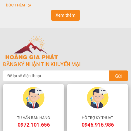
hoặc hình chữ nhật và có độ dày khác nhau.
sơn”. Ngh
HÊM
ĐỌC THÊM
ngoạn và 
Xem thêm
ĐĂNG KÝ NHẬN TIN KHUYẾN MẠI
Gửi
TƯ VẤN BÁN HÀNG
HỖ TRỢ KỸ THUẬT
0972.101.656
0946.916.986