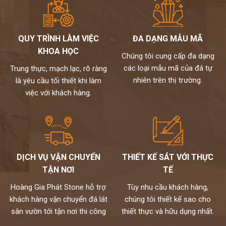
Bàn đá lavabo
là sản phẩm cần thiết cho mọi không gian phòng
tắm.Với ưu điểm chịu được nước, không bị cong vênh khi thời tiết
thay đổi, không bám bẩn ẩm mốc, hoàn toàn thích nghi mọi chất
QUY TRÌNH LÀM VIỆC
ĐA DẠNG MẪU MÃ
tẩy rửa, khả năng chịu lực tốt, bề mặt bàn đá có độ bóng cao mang
KHOA HỌC
Chúng tôi cung cấp đa dạng
đến thẩm mỹ và sự tiện lợi cho gia đình bạn.
các loại mẫu mã của đá tự
Trung thực, mạch lạc, rõ ràng
Một thiết bị ưu việt nhưng lại có mức giá khá rẻ nên bàn đá lavabo
nhiên trên thị trường.
là yêu cầu tối thiết khi làm
được nhiều gia đình lựa chọn.
Và để được tư vấn chi tiết hay tham khảo thêm nhiều mẫu bàn
việc với khách hàng.
đá chậu rửa mặt hơn nữa, bạn hãy liên hệ ngay tới hotline:
0972101656 - 0946916986. Chúng tôi luôn sẵn sàng giải đáp
mọi thắc mắc của bạn 24/7.
DỊCH VỤ VẬN CHUYỂN
THIẾT KẾ SÁT VỚI THỰC
TẬN NƠI
TẾ
Hoàng Gia Phát Stone hỗ trợ
Tùy nhu cầu khách hàng,
khách hàng vận chuyển đá lát
chúng tôi thiết kế sao cho
sân vườn tới tận nơi thi công
thiết thực và hữu dụng nhất.