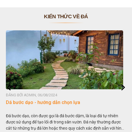
KIẾN THỨC VỀ ĐÁ
ỞI ADMIN, 06/08/2024
ĐĂNG BỞI 
ớc dạo - hướng dẫn chọn lựa
Đá non b
 dạo, còn được gọi là đá bước dặm, là loại đá tự nhiên
Hòn non bộ
 dụng để tạo lối đi trong sân vườn. Đá này thường được
thu nhỏ, đ
những trụ đá lớn hoặc theo quy cách xác định sẵn với hình
trong các 