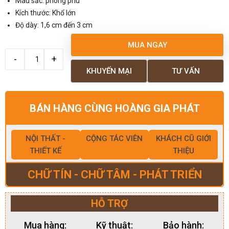
Màu sắc: phong phú
Kích thước: Khổ lớn
Độ dày: 1,6 cm đến 3 cm
MUA NGAY
KHUYẾN MẠI
TƯ VẤN
BÁN HÀNG CÙNG HOÀNG GIA PHÁT
NỘI THẤT -
CỘNG TÁC VIÊN
KHÁCH CŨ GIỚI
THIẾT KẾ
THIỆU
CHỮ TÍN - CHỮ TÂM - PHÁT TRIỂN
HỖ TRỢ
Mua hàng:
Kỹ thuật:
Bảo hành: