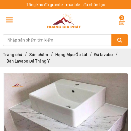
Tổng kho đá granite - manble - đá nhân tạo
0
Trang chủ
Sản phẩm
Hạng Mục Ốp Lát
Đá lavabo
Bàn Lavabo Đá Trắng Ý