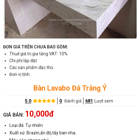
ĐƠN GIÁ TRÊN CHƯA BAO GỒM:
Thuế giá trị gia tăng VAT: 10%
Chi phí lắp đặt:
Các sản phẩm đặc thù :
Đơn vị tính :
Bàn Lavabo Đá Trắng Ý
5.0
0
Đánh giá
681
Lượt xem
10,000đ
GIÁ BÁN:
Loại đá: Tự nhiên
Xuất xứ: Brazin,ấn độ,tây ban nha..