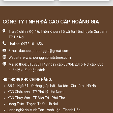
CÔNG TY TNHH ĐÁ CAO CẤP HOÀNG GIA
Trụ sở chính: Đội 16, Thôn Khoan Tế, xã Đa Tốn, huyện Gia Lâm,
TP. Hà Nội
Hotline: 0972 101 656
Email: dacaocaphoanggia@gmail.com
Website: www.hoanggiaphatstone.com
Mã số thuế: 0107851148 ngày cấp 07/04/2016, Nơi cấp: Cục
quản lý xuất nhập cảnh
HỆ THỐNG KHO CHÍNH HÃNG:
Số 1 - Ngõ 61 - Đường giáp hải - Đa tốn - Gia Lâm - Hà Nội
KCN Châu sơn - TP Phủ Lý - Hà Nam
KCN Thụy Vân - TP Việt Trì - Phú Thọ
Đông Trúc - Thạch Thất - Hà Nội
Làng nghề đá Minh Tân - Vĩnh Lộc - Thanh Hóa