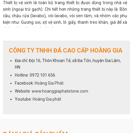
Thiết bị vệ sinh là toàn bộ trang thiết bị được dùng trong nhà vệ
sinh (ngoại trừ gạch). Chi tiết hơn những trang thiết bị này là: Bồn
cầu, chậu rửa (lavabo), vòi lavabo, vòi sen tắm, và nhóm các phụ
kiện như: Gương soi, xịt vệ sinh, lô giấy, thanh treo khăn, giá để xà
phòng, kệ, giá treo, thoát sàn…
Đó là những trang thiết bị cơ bản trong một phòng tắm, phòng vệ
sinh. Tùy thuộc vào nhiều yếu tố như không gian diện tích, sở thích,
tài chính... thì quý vị có thể lựa chọn thêm bộ tủ lavabo, thêm bồn
CÔNG TY TNHH ĐÁ CAO CẤP HOÀNG GIA
tắm đặt trong phòng để thêm sự tiện nghi đồng thời tăng thêm vẻ
Địa chỉ: Đội 16, Thôn Khoan Tế, xã Đa Tốn, huyện Gia Lâm,
đẹp sang trọng, đẳng cấp của mình.
HN
Chất liệu của thiết bị vệ sinh.
Mỗi một sản phẩm đều có chất liệu riêng, nhưng chung quy lại sẽ
Hotline: 0972 101 656
sử dụng những nguyên liệu phổ biến có chất lượng, độ bền cao,
Facebook:
Hoàng Gia Phát
nhiều ưu điểm, dễ dàng sản xuất... Và quan trọng vẫn là phụ thuộc
Website:
www.hoanggiaphatstone.com
vào tài chính.
Youtube:
Hoàng Gia phát
Bồn tắm:
Có nhiều chất liệu để làm lên bồn tắm: có thể là gang, là đá, là sứ
hay nhựa composite, nhựa acrylic, nhựa galaxy... Chủ yếu vật liệu
nhựa được dùng nhiều nhất để chế tạo cho tất cả các mẫu bồn tắm
hiện nay: bồn góc, bồn ngồi, bồn nằm đến bồn massage. Khi sản