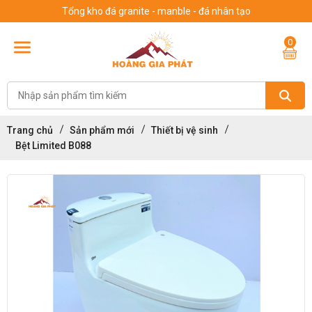
Tổng kho đá granite - manble - đá nhân tạo
0
Trang chủ
Sản phẩm mới
Thiết bị vệ sinh
Bệt Limited B088