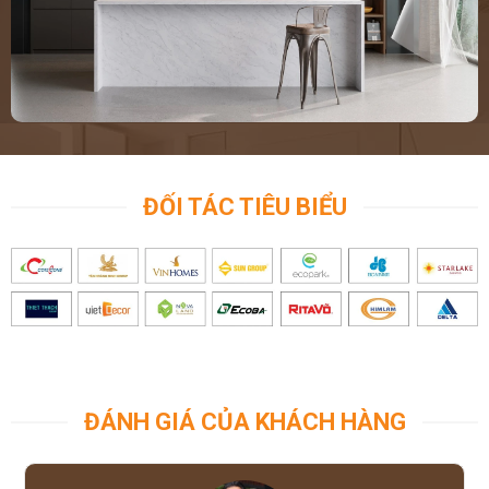
Sự đơn giản đến từ việc thiết kế kiểu dáng sản phẩm, các sản phẩm
thuộc nhóm sứ như bồn cầu, chậu lavabo, chân sứ.
Bồn cầu thì chủ yếu là bồn cầu hai khối, bao gồm thân cầu (hay còn
gọi là chỗ để ngồi) và két nước. Phần kết nối giữa két nước và bàn
cầu còn phô, chênh, tạo ra kẽ hở rất rộng. Phần két nước nhiều khi
còn bị méo, nắp két cập kênh. Hoặc có thể là bàn cầu xổm, với
chủng loại sản phẩm này chủ yếu là dùng cho các khu công cộng
như nhà ga, trường học, bệnh viện.
Thời điểm này, các mẫu bàn cầu xổm còn rất thô sơ, men sần sùi,
ĐỐI TÁC TIÊU BIỂU
lỗ thoát nhiều khi bị méo mó… Còn các sản phẩm sứ khác thì trước
đây chưa thông dụng như: Bồn cầu thông minh hay bồn cầu có két
nước âm tường hoặc bệ tiểu nam, nữ… chưa xuất hiện nhiều ở các
công trình kể cả trong nhà hay ngoài khu công cộng. Các thiết kế
mang tính đơn sơ, cồng kềnh không có đường nét và không mang
tính nghệ thuật, nước men thì không bóng, nhẵn có khi còn sần sùi,
thô ráp đôi khi trên bề mặt xuất hiện nhiều nốt nhỏ li ti, hoặc những
lỗ nhỏ… lỗi đó được gọi là lỗi phôi hoặc có thể do khâu kiểm tra chất
lượng sản phẩm còn chưa đạt yêu cầu. Riêng nhóm chậu Lavabo
ĐÁNH GIÁ CỦA KHÁCH HÀNG
thời gian này chủ yếu là lavabo treo tường, mặc dù những khuôn
chậu với kích thước khá lớn, nhưng do thiết kế thành chậu dày và
độ rỗng cao nên diện tích để chứa nước không được nhiều.