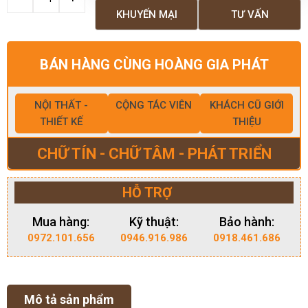
KHUYẾN MẠI
TƯ VẤN
BÁN HÀNG CÙNG HOÀNG GIA PHÁT
NỘI THẤT -
CỘNG TÁC VIÊN
KHÁCH CŨ GIỚI
THIẾT KẾ
THIỆU
CHỮ TÍN - CHỮ TÂM - PHÁT TRIỂN
HỖ TRỢ
Mua hàng:
Kỹ thuật:
Bảo hành:
0972.101.656
0946.916.986
0918.461.686
Mô tả sản phẩm