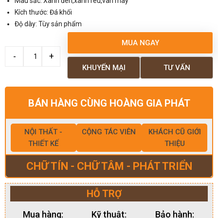
Màu sắc: Xanh đen,xanh rêu,vân mây
Kích thước: Đá khối
Độ dày: Tùy sản phẩm
MUA NGAY
KHUYẾN MẠI
TƯ VẤN
BÁN HÀNG CÙNG HOÀNG GIA PHÁT
NỘI THẤT -
CỘNG TÁC VIÊN
KHÁCH CŨ GIỚI
THIẾT KẾ
THIỆU
CHỮ TÍN - CHỮ TÂM - PHÁT TRIỂN
HỖ TRỢ
Mua hàng:
Kỹ thuật:
Bảo hành: