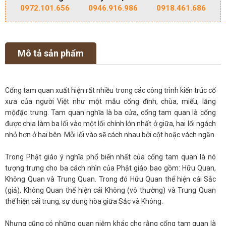
0972.101.656
0946.916.986
0918.461.686
Mô tả sản phẩm
Cổng tam quan xuất hiện rất nhiều trong các công trình kiến trúc cổ
xưa của người Việt như một mẫu cổng đình, chùa, miếu, lăng
mộđặc trưng. Tam quan nghĩa là ba cửa, cổng tam quan là cổng
được chia làm ba lối vào một lối chính lớn nhất ở giữa, hai lối ngách
nhỏ hơn ở hai bên. Mỗi lối vào sẽ cách nhau bởi cột hoặc vách ngăn.
Trong Phật giáo ý nghĩa phổ biến nhất của cổng tam quan là nó
tượng trưng cho ba cách nhìn của Phật giáo bao gồm: Hữu Quan,
Không Quan và Trung Quan. Trong đó Hữu Quan thể hiện cái Sắc
(giả), Không Quan thể hiện cái Không (vô thường) và Trung Quan
thể hiện cái trung, sự dung hòa giữa Sắc và Không.
Nhưng cũng có những quan niệm khác cho rằng cổng tam quan là