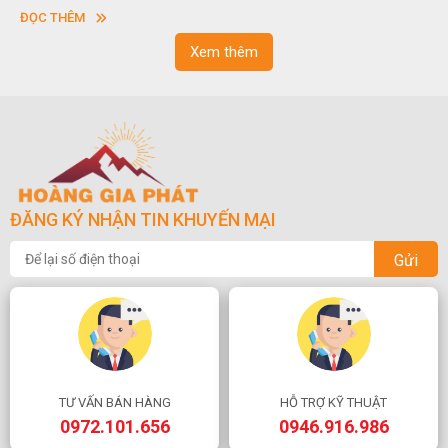
sơn”. Nghệ thuật hòn non bộ nhằm phục vụ cho mục đích thưởng
ĐỌC THÊM
ngoạn và phong thủy trong cuộc sống.
Xem thêm
ĐĂNG KÝ NHẬN TIN KHUYẾN MẠI
Gửi
TƯ VẤN BÁN HÀNG
HỖ TRỢ KỸ THUẬT
0972.101.656
0946.916.986