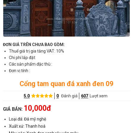
ĐƠN GIÁ TRÊN CHƯA BAO GỒM:
Thuế giá trị gia tăng VAT: 10%
Chi phí lắp đặt:
Các sản phẩm đặc thù :
Đơn vị tính :
Cổng tam quan đá xanh đen 09
5.0
0
Đánh giá
607
Lượt xem
10,000đ
GIÁ BÁN:
Loại đá: Đá mỹ nghệ
Xuất xứ: Thanh hoá