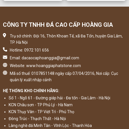
CÔNG TY TNHH ĐÁ CAO CẤP HOÀNG GIA
Trụ sở chính: Đội 16, Thôn Khoan Tế, xã Đa Tốn, huyện Gia Lâm,
TP. Hà Nội
Hotline: 0972 101 656
Email: dacaocaphoanggia@gmail.com
Website: www.hoanggiaphatstone.com
Mã số thuế: 0107851148 ngày cấp 07/04/2016, Nơi cấp: Cục
quản lý xuất nhập cảnh
HỆ THỐNG KHO CHÍNH HÃNG:
Số 1 - Ngõ 61 - Đường giáp hải - Đa tốn - Gia Lâm - Hà Nội
KCN Châu sơn - TP Phủ Lý - Hà Nam
KCN Thụy Vân - TP Việt Trì - Phú Thọ
Đông Trúc - Thạch Thất - Hà Nội
Làng nghề đá Minh Tân - Vĩnh Lộc - Thanh Hóa