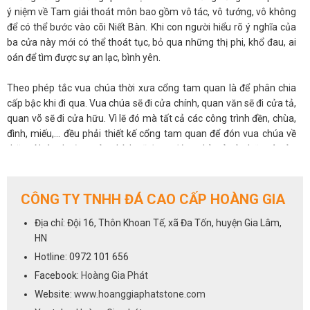
ý niệm về Tam giải thoát môn bao gồm vô tác, vô tướng, vô không
để có thể bước vào cõi Niết Bàn. Khi con người hiểu rõ ý nghĩa của
ba cửa này mới có thể thoát tục, bỏ qua những thị phi, khổ đau, ai
oán để tìm được sự an lạc, bình yên.
Theo phép tắc vua chúa thời xưa cổng tam quan là để phân chia
cấp bậc khi đi qua. Vua chúa sẽ đi cửa chính, quan văn sẽ đi cửa tả,
quan võ sẽ đi cửa hữu. Vì lẽ đó mà tất cả các công trình đền, chùa,
đình, miếu,… đều phải thiết kế cổng tam quan để đón vua chúa về
thăm. Ngày thường cửa chính sẽ được đóng chỉ mở cửa hữu và cửa
tả, chỉ mở khi có lễ hội lớn hoặc vua chúa về thăm.
Cổng tam quan đá xanh đen được những người thợ thủ công khéo
CÔNG TY TNHH ĐÁ CAO CẤP HOÀNG GIA
léo chế tác nhiều hoa văn tinh tế, uyển chuyển, bắt mắt, có sức
Địa chỉ: Đội 16, Thôn Khoan Tế, xã Đa Tốn, huyện Gia Lâm,
sống lâu bền cùng với thời gian. Để được tư vấn và báo giá về cổng
HN
tam quan đá xanh đen hãy vui lòng liên hệ với chúng tôi qua số
hotline
0972 101 656
Hotline: 0972 101 656
Facebook:
Hoàng Gia Phát
Website:
www.hoanggiaphatstone.com