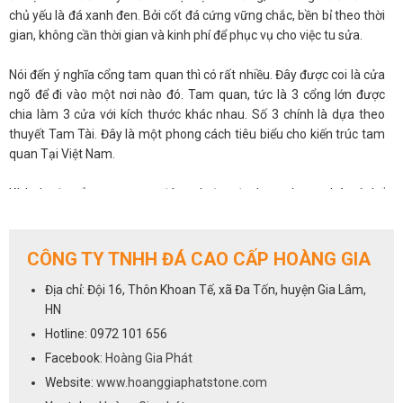
chủ yếu là đá xanh đen. Bởi cốt đá cứng vững chắc, bền bỉ theo thời
gian, không cần thời gian và kinh phí để phục vụ cho việc tu sửa.
Nói đến ý nghĩa cổng tam quan thì có rất nhiều. Đây được coi là cửa
ngõ để đi vào một nơi nào đó. Tam quan, tức là 3 cổng lớn được
chia làm 3 cửa với kích thước khác nhau. Số 3 chính là dựa theo
thuyết Tam Tài. Đây là một phong cách tiêu biểu cho kiến trúc tam
quan Tại Việt Nam.
Kích thước cổng tam quan đá xanh đen đa dạng phong phú, có thể
tùy theo không gian mà đưa ra những kích thước lớn, nhỏ khác
nhau. Hoàng Gia Phát bên cạnh việc cung cấp các dòng sản phẩm
đá ốp lát tự nhiên chúng tôi còn có dây chuyền sản xuất các dòng
CÔNG TY TNHH ĐÁ CAO CẤP HOÀNG GIA
đá mỹ nghệ. Để được tư vấn và báo giá hãy nhanh tay liên hệ với
Địa chỉ: Đội 16, Thôn Khoan Tế, xã Đa Tốn, huyện Gia Lâm,
chúng tôi qua số hotline
0972 101 656
HN
Hotline: 0972 101 656
Facebook:
Hoàng Gia Phát
Website:
www.hoanggiaphatstone.com