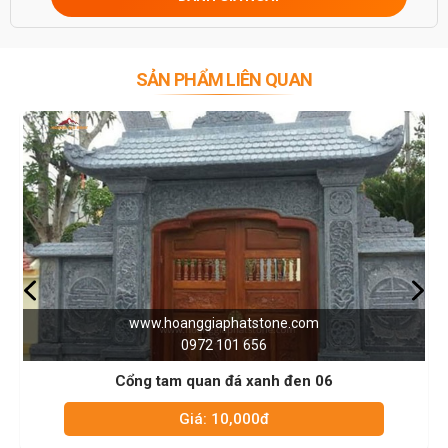
SẢN PHẨM LIÊN QUAN
m
www.hoanggiaphatstone.com
0972 101 656
 06
Cổng tam quan đá xanh đen 05
Giá: 10,000đ