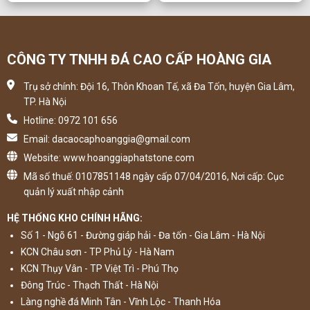
CÔNG TY TNHH ĐÁ CAO CẤP HOÀNG GIA
Trụ sở chính: Đội 16, Thôn Khoan Tế, xã Đa Tốn, huyện Gia Lâm,
TP. Hà Nội
Hotline: 0972 101 656
Email: dacaocaphoanggia@gmail.com
Website: www.hoanggiaphatstone.com
Mã số thuế: 0107851148 ngày cấp 07/04/2016, Nơi cấp: Cục
quản lý xuất nhập cảnh
HỆ THỐNG KHO CHÍNH HÃNG:
Số 1 - Ngõ 61 - Đường giáp hải - Đa tốn - Gia Lâm - Hà Nội
KCN Châu sơn - TP Phủ Lý - Hà Nam
KCN Thụy Vân - TP Việt Trì - Phú Thọ
Đông Trúc - Thạch Thất - Hà Nội
Làng nghề đá Minh Tân - Vĩnh Lộc - Thanh Hóa