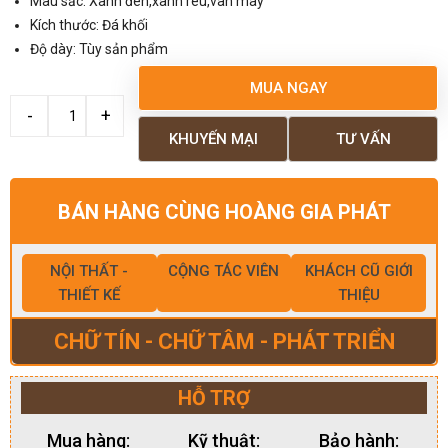
Màu sắc: Xanh đen,xanh rêu,vân mây
Kích thước: Đá khối
Độ dày: Tùy sản phẩm
MUA NGAY
KHUYẾN MẠI
TƯ VẤN
BÁN HÀNG CÙNG HOÀNG GIA PHÁT
NỘI THẤT -
CỘNG TÁC VIÊN
KHÁCH CŨ GIỚI
THIẾT KẾ
THIỆU
CHỮ TÍN - CHỮ TÂM - PHÁT TRIỂN
HỖ TRỢ
Mua hàng:
Kỹ thuật:
Bảo hành: