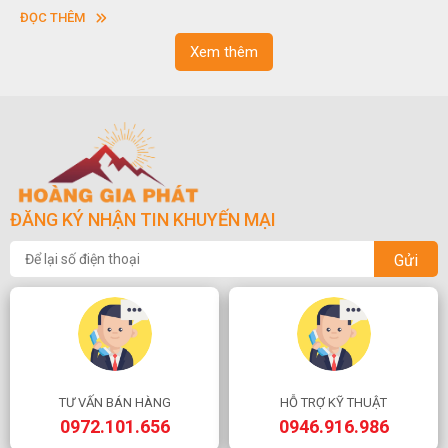
sơn”. Nghệ thuật hòn non bộ nhằm phục vụ cho mục đích thư
ĐỌC THÊM
ngoạn và phong thủy trong cuộc sống.
Xem thêm
ĐĂNG KÝ NHẬN TIN KHUYẾN MẠI
Gửi
TƯ VẤN BÁN HÀNG
HỖ TRỢ KỸ THUẬT
0972.101.656
0946.916.986