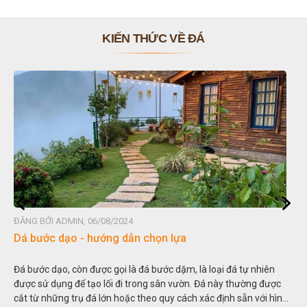
KIẾN THỨC VỀ ĐÁ
ĐĂNG BỞI ADMIN, 06/08/2024
Đá non bộ - cách lựa chọn non bộ đẹp
iên
Hòn non bộ được biết đến là một nghệ thuật xây dựng, sắp đặt
được
thu nhỏ, đưa mô hình những ngọn núi to lớn ngoài tự nhiên và
i hình
trong các vườn cảnh. Hay nói một cách khác, người ta gọi là “g